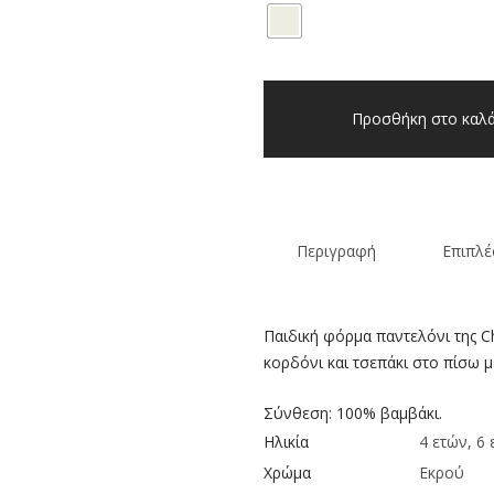
Παιδική
φόρμα
Προσθήκη στο καλά
αγόρι
Chicco
γκρι
ποσότητα
Περιγραφή
Επιπλέ
Παιδική φόρμα παντελόνι της C
κορδόνι και τσεπάκι στο πίσω μ
Σύνθεση: 100% βαμβάκι.
Ηλικία
4 ετών, 6 
Χρώμα
Εκρού