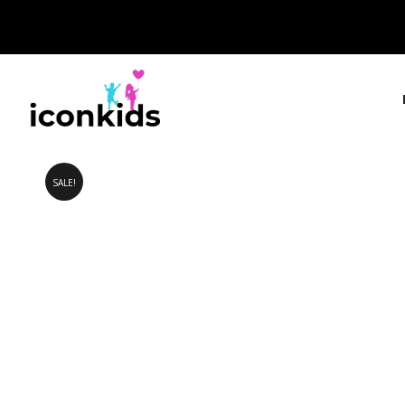
SALE!
IconKids.gr