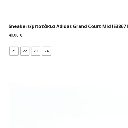
Sneakers/μποτάκια Αdidas Grand Court Mid IE386
40.00
€
21
22
23
24