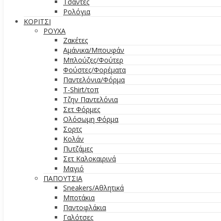
Τσάντες
Ρολόγια
ΚΟΡΙΤΣΙ
ΡΟΥΧΑ
Ζακέτες
Αμάνικα/Μπουφάν
Μπλούζες/Φούτερ
Φούστες/Φορέματα
Παντελόνια/Φόρμα
T-Shirt/τοπ
Τζην Παντελόνια
Σετ Φόρμες
Ολόσωμη Φόρμα
Σορτς
Κολάν
Πυτζάμες
Σετ Καλοκαιρινά
Μαγιό
ΠΑΠΟΥΤΣΙΑ
Sneakers/Αθλητικά
Μποτάκια
Παντοφλάκια
Γαλότσες