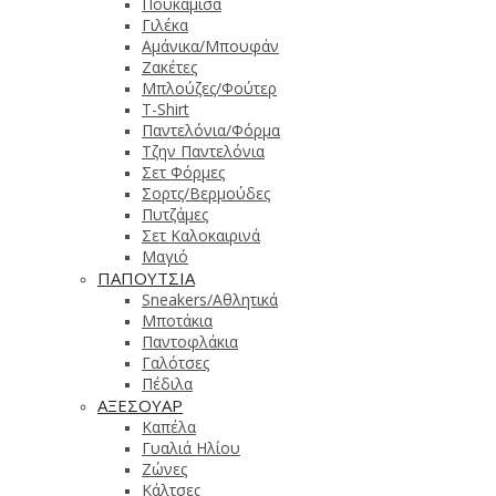
Πουκάμισα
Γιλέκα
Αμάνικα/Μπουφάν
Ζακέτες
Μπλούζες/Φούτερ
T-Shirt
Παντελόνια/Φόρμα
Τζην Παντελόνια
Σετ Φόρμες
Σορτς/Βερμούδες
Πυτζάμες
Σετ Καλοκαιρινά
Μαγιό
ΠΑΠΟΥΤΣΙΑ
Sneakers/Aθλητικά
Μποτάκια
Παντοφλάκια
Γαλότσες
Πέδιλα
ΑΞΕΣΟΥΑΡ
Καπέλα
Γυαλιά Ηλίου
Ζώνες
Κάλτσες