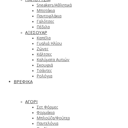
Sneakers/Αθλητικά
Μποτάκια
Παντοφλάκια
Γαλότσες
Πέδιλα
ΑΞΕΣΟΥΑΡ
Καπέλα
Γυαλιά Ηλίου
Ζώνες
Κάλτσες
Καλύματα Αυτιών
Σκουφιά
Τσάντες
Ρολόγια
ΒΡΕΦΙΚΑ
ΑΓΟΡΙ
Σετ Φόρμες
Φορμάκια
Μπλούζα/Φούτερ
Παντελόνια