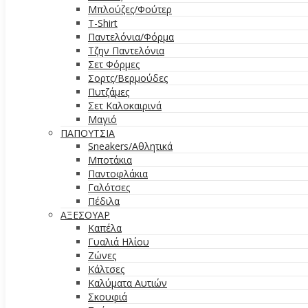
Μπλούζες/Φούτερ
T-Shirt
Παντελόνια/Φόρμα
Τζην Παντελόνια
Σετ Φόρμες
Σορτς/Βερμούδες
Πυτζάμες
Σετ Καλοκαιρινά
Μαγιό
ΠΑΠΟΥΤΣΙΑ
Sneakers/Aθλητικά
Μποτάκια
Παντοφλάκια
Γαλότσες
Πέδιλα
ΑΞΕΣΟΥΑΡ
Καπέλα
Γυαλιά Ηλίου
Ζώνες
Κάλτσες
Καλύματα Αυτιών
Σκουφιά