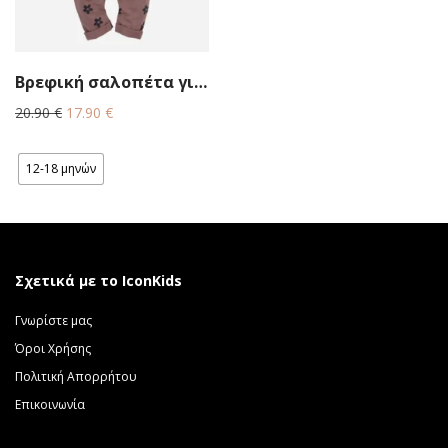
Βρεφική σαλοπέτα για κορίτσι ροζ Pinokio
Original
Η
20.90
€
17.90
€
price
τρέχουσα
was:
τιμή
12-18 μηνών
20.90 €.
είναι:
17.90 €.
Σχετικά με το IconKids
Γνωρίστε μας
Όροι Χρήσης
Πολιτική Απορρήτου
Επικοινωνία