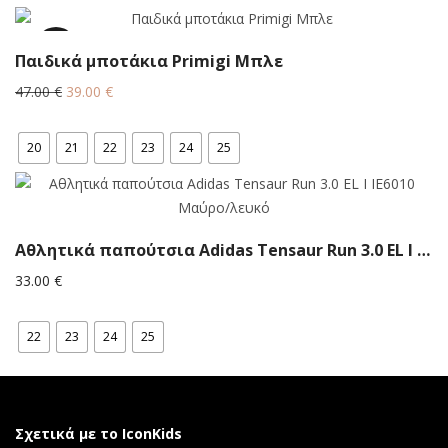
42.00 €.
17%
Παιδικά μποτάκια Primigi Μπλε
Original
Η
47.00
€
39.00
€
price
τρέχουσα
was:
τιμή
20
21
22
23
24
25
47.00 €.
είναι:
39.00 €.
Αθλητικά παπούτσια Αdidas Tensaur Run 3.0 EL I IE6010 Μαύρο/λευκό
33.00
€
22
23
24
25
Σχετικά με το IconKids