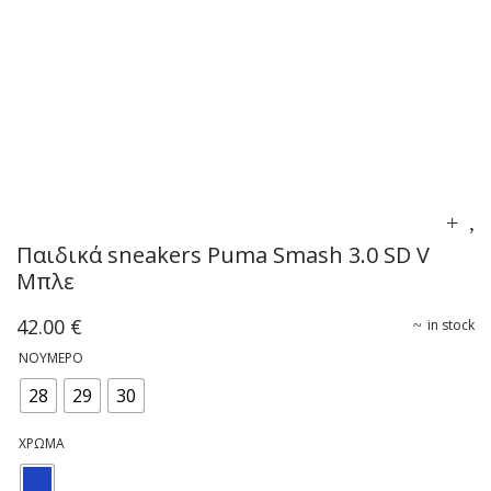
Παιδικά sneakers Puma Smash 3.0 SD V
Μπλε
42.00
€
in stock
ΝΟΎΜΕΡΟ
28
29
30
ΧΡΏΜΑ