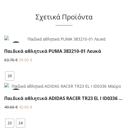
Σχετικά Προϊόντα
38.8%
Παιδικά αθλητικά PUMA 383210-01 Λευκά
Original
Η
63.70
€
39.00
€
price
τρέχουσα
was:
τιμή
20
63.70 €.
είναι:
39.00 €.
14.3%
Παιδικά αθλητικά ADIDAS RACER TR23 EL I ID0336 Μαύρο
Original
Η
49.00
€
42.00
€
price
τρέχουσα
was:
τιμή
23
24
49.00 €.
είναι: