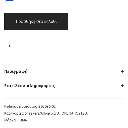
Παιδικά
Προσθήκη στο καλάθι
sneakers
Puma
Smash
3.0
SD
V
Μπλε
ποσότητα
Περιγραφή
Επιπλέον πληροφορίες
Κωδικός προϊόντος:
392036-02
Κατηγορίες:
Sneakers/Aθλητικά
,
ΑΓΟΡΙ
,
ΠΑΠΟΥΤΣΙΑ
Μάρκα:
PUMA