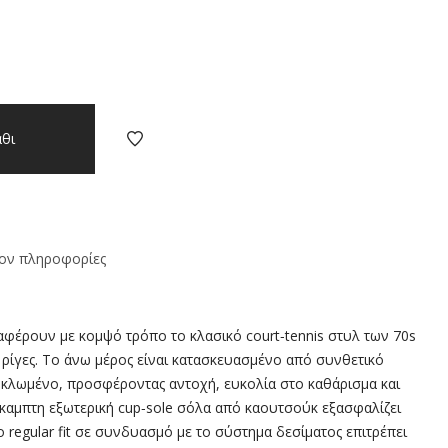
θι
ον πληροφορίες
ναφέρουν με κομψό τρόπο το κλασικό court‑tennis στυλ των 70s
 ρίγες. Το άνω μέρος είναι κατασκευασμένο από συνθετικό
υκλωμένο, προσφέροντας αντοχή, ευκολία στο καθάρισμα και
καμπτη εξωτερική cup‑sole σόλα από καουτσούκ εξασφαλίζει
 regular fit σε συνδυασμό με το σύστημα δεσίματος επιτρέπει