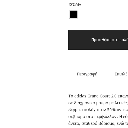
ΧΡΏΜΑ
Παιδικά
sneakers
Προσθήκη στο καλά
Adidas
GRAND
COURT
2.0
K
Περιγραφή
Επιπλέ
Μαύρα
ποσότητα
Τα adidas Grand Court 2.0 επα
σε διαχρονικό μαύρο με λευκές
δέρμα, τουλάχιστον 50 % ανακ
σεβασμό στο περιβάλλον . Η εύ
άνετο, σταθερό βάδισμα, ενώ το