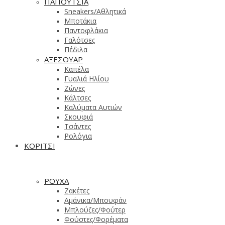
ΠΑΠΟΥΤΣΙΑ
Sneakers/Aθλητικά
Μποτάκια
Παντοφλάκια
Γαλότσες
Πέδιλα
ΑΞΕΣΟΥΑΡ
Καπέλα
Γυαλιά Ηλίου
Ζώνες
Κάλτσες
Καλύματα Αυτιών
Σκουφιά
Τσάντες
Ρολόγια
ΚΟΡΙΤΣΙ
ΡΟΥΧΑ
Ζακέτες
Αμάνικα/Μπουφάν
Μπλούζες/Φούτερ
Φούστες/Φορέματα