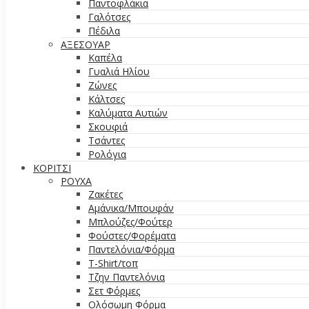
Παντοφλάκια
Γαλότσες
Πέδιλα
ΑΞΕΣΟΥΑΡ
Καπέλα
Γυαλιά Ηλίου
Ζώνες
Κάλτσες
Καλύματα Αυτιών
Σκουφιά
Τσάντες
Ρολόγια
ΚΟΡΙΤΣΙ
ΡΟΥΧΑ
Ζακέτες
Αμάνικα/Μπουφάν
Μπλούζες/Φούτερ
Φούστες/Φορέματα
Παντελόνια/Φόρμα
T-Shirt/τοπ
Τζην Παντελόνια
Σετ Φόρμες
Ολόσωμη Φόρμα