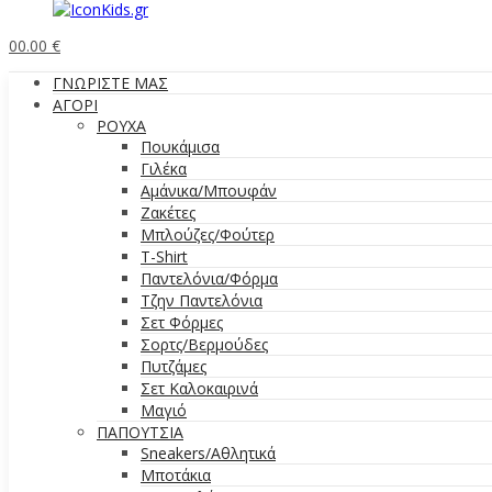
0
0.00
€
ΓΝΩΡΙΣΤΕ ΜΑΣ
ΑΓΟΡΙ
ΡΟΥΧΑ
Πουκάμισα
Γιλέκα
Αμάνικα/Μπουφάν
Ζακέτες
Μπλούζες/Φούτερ
T-Shirt
Παντελόνια/Φόρμα
Τζην Παντελόνια
Σετ Φόρμες
Σορτς/Βερμούδες
Πυτζάμες
Σετ Καλοκαιρινά
Μαγιό
ΠΑΠΟΥΤΣΙΑ
Sneakers/Aθλητικά
Μποτάκια