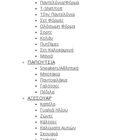
Παντελόνια/Φόρμα
T-Shirt/τοπ
Τζην Παντελόνια
Σετ Φόρμες
Ολόσωμη Φόρμα
Σορτς
Κολάν
Πυτζάμες
Σετ Καλοκαιρινά
Μαγιό
ΠΑΠΟΥΤΣΙΑ
Sneakers/Αθλητικά
Μποτάκια
Παντοφλάκια
Γαλότσες
Πέδιλα
ΑΞΕΣΟΥΑΡ
Καπέλα
Γυαλιά Ηλίου
Ζώνες
Κάλτσες
Καλύματα Αυτιών
Σκουφιά
Τσάντες