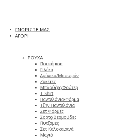
ΓΝΩΡΙΣΤΕ ΜΑΣ
ΑΓΟΡΙ
ΡΟΥΧΑ
Πουκάμισα
Γιλέκα
Αμάνικα/Μπουφάν
Ζακέτες
Μπλούζες/Φούτερ
T-Shirt
Παντελόνια/Φόρμα
Τζην Παντελόνια
Σετ Φόρμες
Σορτς/Βερμούδες
Πυτζάμες
Σετ Καλοκαιρινά
Μαγιό