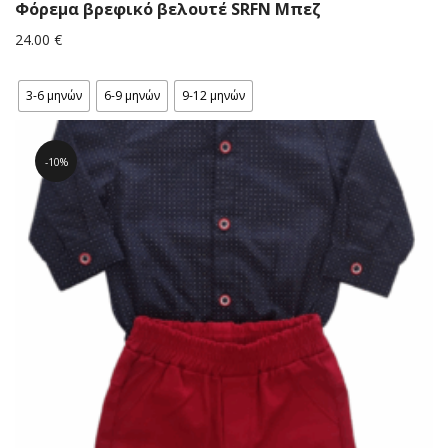
Φόρεμα βρεφικό βελουτέ SRFN Mπεζ
24.00
€
3-6 μηνών
6-9 μηνών
9-12 μηνών
10%