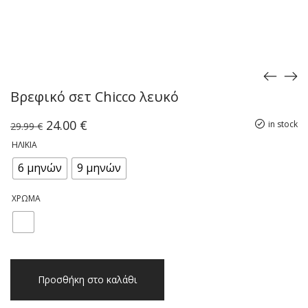
Βρεφικό σετ Chicco λευκό
Original
Η
24.00
€
in stock
29.99
€
price
τρέχουσα
ΗΛΙΚΊΑ
was:
τιμή
29.99 €.
είναι:
6 μηνών
9 μηνών
24.00 €.
ΧΡΏΜΑ
Βρεφικό
Προσθήκη στο καλάθι
σετ
Chicco