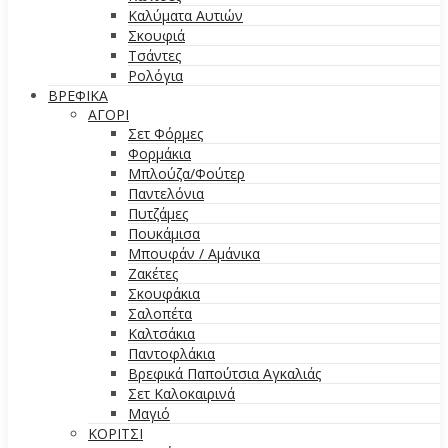
Καλύματα Αυτιών
Σκουφιά
Τσάντες
Ρολόγια
ΒΡΕΦΙΚΑ
ΑΓΟΡΙ
Σετ Φόρμες
Φορμάκια
Μπλούζα/Φούτερ
Παντελόνια
Πυτζάμες
Πουκάμισα
Μπουφάν / Αμάνικα
Ζακέτες
Σκουφάκια
Σαλοπέτα
Καλτσάκια
Παντοφλάκια
Βρεφικά Παπούτσια Αγκαλιάς
Σετ Καλοκαιρινά
Μαγιό
ΚΟΡΙΤΣΙ