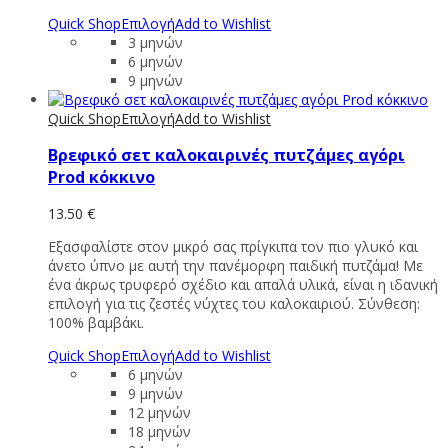
Quick Shop
Επιλογή
Add to Wishlist
3 μηνών
6 μηνών
9 μηνών
Quick Shop
Επιλογή
Add to Wishlist
Βρεφικό σετ καλοκαιρινές πυτζάμες αγόρι
Prod κόκκινο
13.50
€
Εξασφαλίστε στον μικρό σας πρίγκιπα τον πιο γλυκό και
άνετο ύπνο με αυτή την πανέμορφη παιδική πυτζάμα! Με
ένα άκρως τρυφερό σχέδιο και απαλά υλικά, είναι η ιδανική
επιλογή για τις ζεστές νύχτες του καλοκαιριού. Σύνθεση:
100% βαμβάκι.
Quick Shop
Επιλογή
Add to Wishlist
6 μηνών
9 μηνών
12 μηνών
18 μηνών