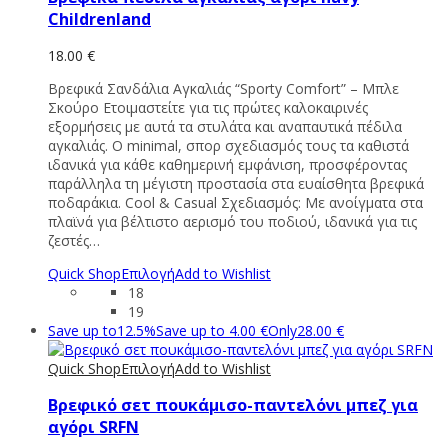
Childrenland
18.00
€
Βρεφικά Σανδάλια Αγκαλιάς “Sporty Comfort” – Μπλε
Σκούρο Ετοιμαστείτε για τις πρώτες καλοκαιρινές
εξορμήσεις με αυτά τα στυλάτα και αναπαυτικά πέδιλα
αγκαλιάς. Ο minimal, σπορ σχεδιασμός τους τα καθιστά
ιδανικά για κάθε καθημερινή εμφάνιση, προσφέροντας
παράλληλα τη μέγιστη προστασία στα ευαίσθητα βρεφικά
ποδαράκια. Cool & Casual Σχεδιασμός: Με ανοίγματα στα
πλαϊνά για βέλτιστο αερισμό του ποδιού, ιδανικά για τις
ζεστές…
Quick Shop
Επιλογή
Add to Wishlist
18
19
Save up to
12.5%
Save up to
4.00
€
Only
28.00
€
Quick Shop
Επιλογή
Add to Wishlist
Bρεφικό σετ πουκάμισο-παντελόνι μπεζ για
αγόρι SRFN