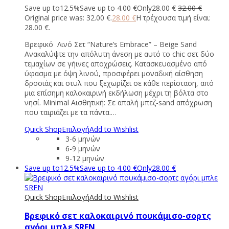
Save up to
12.5%
Save up to
4.00
€
Only
28.00
€
32.00
€
Original price was: 32.00 €.
28.00
€
Η τρέχουσα τιμή είναι:
28.00 €.
Βρεφικό Λινό Σετ “Nature’s Embrace” – Beige Sand
Ανακαλύψτε την απόλυτη άνεση με αυτό το chic σετ δύο
τεμαχίων σε γήινες αποχρώσεις. Κατασκευασμένο από
ύφασμα με όψη λινού, προσφέρει μοναδική αίσθηση
δροσιάς και στυλ που ξεχωρίζει σε κάθε περίσταση, από
μια επίσημη καλοκαιρινή εκδήλωση μέχρι τη βόλτα στο
νησί. Minimal Αισθητική: Σε απαλή μπεζ-sand απόχρωση
που ταιριάζει με τα πάντα.…
Quick Shop
Επιλογή
Add to Wishlist
3-6 μηνών
6-9 μηνών
9-12 μηνών
Save up to
12.5%
Save up to
4.00
€
Only
28.00
€
Quick Shop
Επιλογή
Add to Wishlist
Βρεφικό σετ καλοκαιρινό πουκάμισο-σορτς
αγόρι μπλε SRFN