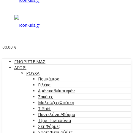
0
0.00
€
ΓΝΩΡΙΣΤΕ ΜΑΣ
ΑΓΟΡΙ
ΡΟΥΧΑ
Πουκάμισα
Γιλέκα
Αμάνικα/Μπουφάν
Ζακέτες
Μπλούζες/Φούτερ
T-Shirt
Παντελόνια/Φόρμα
Τζην Παντελόνια
Σετ Φόρμες
Σορτς/Βερμούδες