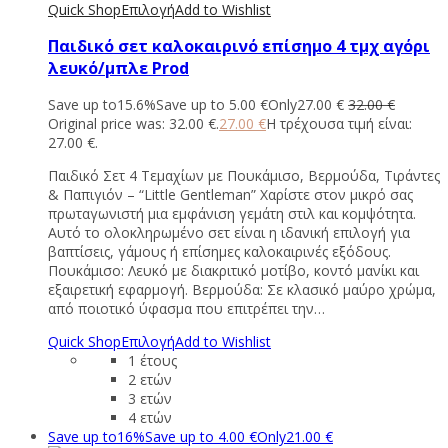
Quick Shop
Επιλογή
Add to Wishlist
Παιδικό σετ καλοκαιρινό επίσημο 4 τμχ αγόρι
λευκό/μπλε Prod
Save up to
15.6%
Save up to
5.00
€
Only
27.00
€
32.00
€
Original price was: 32.00 €.
27.00
€
Η τρέχουσα τιμή είναι:
27.00 €.
Παιδικό Σετ 4 Τεμαχίων με Πουκάμισο, Βερμούδα, Τιράντες
& Παπιγιόν – “Little Gentleman” Χαρίστε στον μικρό σας
πρωταγωνιστή μια εμφάνιση γεμάτη στιλ και κομψότητα.
Αυτό το ολοκληρωμένο σετ είναι η ιδανική επιλογή για
βαπτίσεις, γάμους ή επίσημες καλοκαιρινές εξόδους.
Πουκάμισο: Λευκό με διακριτικό μοτίβο, κοντό μανίκι και
εξαιρετική εφαρμογή. Βερμούδα: Σε κλασικό μαύρο χρώμα,
από ποιοτικό ύφασμα που επιτρέπει την…
Quick Shop
Επιλογή
Add to Wishlist
1 έτους
2 ετών
3 ετών
4 ετών
Save up to
16%
Save up to
4.00
€
Only
21.00
€