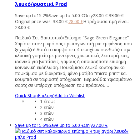
λευκό/φυστικί Prod
Save up to
15.2%
Save up to
5.00
€
Only
28.00
€
33.00
€
Original price was: 33.00 €.
28.00
€
Η τρέχουσα τιμή είναι:
28.00 €.
Παιδικό Σετ Βαπτιστικό/Επίσημο “Sage Green Elegance”
Χαρίστε στον μικρό σας πρωταγωνιστή μια εμφάνιση που
ξεχωρίζει! Αυτό το κομψό σετ 4 τεμαχίων συνδυάζει την
κλασική γοητεία με μοντέρνες χρωματικές λεπτομέρειες,
ιδανικό για βαπτίσεις, γάμους ή οποιαδήποτε επίσημη
κοινωνική εκδήλωση. Πουκάμισο: Λευκό κοντομάνικο
πουκάμισο με διακριτικό, φίνο μοτίβο “micro-print” και
κουμπιά σε ταιριαστή απόχρωση. Βερμούδα: Υφασμάτινο
σορτς σε υπέροχη απόχρωση του πράσινου…
Quick Shop
Επιλογή
Add to Wishlist
1 έτους
2 ετών
3 ετών
4 ετών
Save up to
15.6%
Save up to
5.00
€
Only
27.00
€