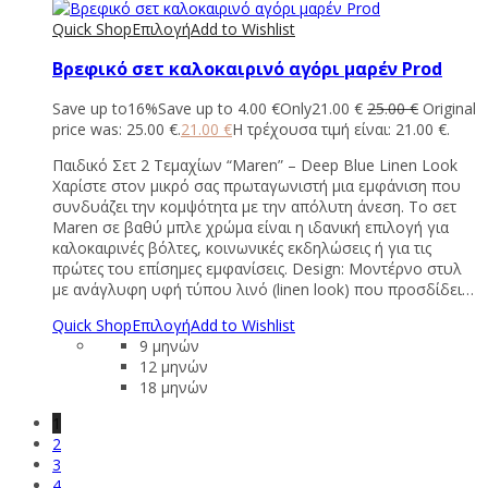
Quick Shop
Επιλογή
Add to Wishlist
Βρεφικό σετ καλοκαιρινό αγόρι μαρέν Prod
Save up to
16%
Save up to
4.00
€
Only
21.00
€
25.00
€
Original
price was: 25.00 €.
21.00
€
Η τρέχουσα τιμή είναι: 21.00 €.
Παιδικό Σετ 2 Τεμαχίων “Maren” – Deep Blue Linen Look
Χαρίστε στον μικρό σας πρωταγωνιστή μια εμφάνιση που
συνδυάζει την κομψότητα με την απόλυτη άνεση. Το σετ
Maren σε βαθύ μπλε χρώμα είναι η ιδανική επιλογή για
καλοκαιρινές βόλτες, κοινωνικές εκδηλώσεις ή για τις
πρώτες του επίσημες εμφανίσεις. Design: Μοντέρνο στυλ
με ανάγλυφη υφή τύπου λινό (linen look) που προσδίδει…
Quick Shop
Επιλογή
Add to Wishlist
9 μηνών
12 μηνών
18 μηνών
1
2
3
4