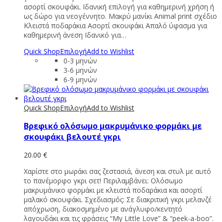
ασορτί σκουφάκι. Ιδανική επιλογή για καθημερινή χρήση ή
ως δώρο για νεογέννητο. Μακρύ μανίκι Animal print σχέδιο
Κλειστά ποδαράκια Ασορτί σκουφάκι Απαλό ύφασμα για
καθημερινή άνεση Ιδανικό για…
Quick Shop
Επιλογή
Add to Wishlist
0-3 μηνών
3-6 μηνών
6-9 μηνών
Quick Shop
Επιλογή
Add to Wishlist
Bρεφικό ολόσωμο μακρυμάνικο φορμάκι με
σκουφάκι βελουτέ γκρι
20.00
€
Χαρίστε στο μωράκι σας ζεστασιά, άνεση και στυλ με αυτό
το πανέμορφο γκρι σετ! Περιλαμβάνει: Ολόσωμο
μακρυμάνικο φορμάκι με κλειστά ποδαράκια και ασορτί
μαλακό σκουφάκι. Σχεδιασμός: Σε διακριτική γκρι μελανζέ
απόχρωση, διακοσμημένο με ανάγλυφο/κεντητό
λαγουδάκι και τις φράσεις “My Little Love” & “peek-a-boo”.