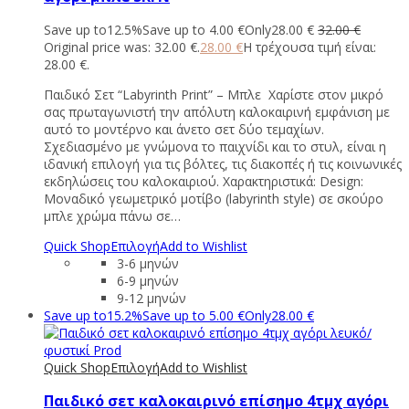
Save up to
12.5%
Save up to
4.00
€
Only
28.00
€
32.00
€
Original price was: 32.00 €.
28.00
€
Η τρέχουσα τιμή είναι:
28.00 €.
Παιδικό Σετ “Labyrinth Print” – Μπλε Χαρίστε στον μικρό
σας πρωταγωνιστή την απόλυτη καλοκαιρινή εμφάνιση με
αυτό το μοντέρνο και άνετο σετ δύο τεμαχίων.
Σχεδιασμένο με γνώμονα το παιχνίδι και το στυλ, είναι η
ιδανική επιλογή για τις βόλτες, τις διακοπές ή τις κοινωνικές
εκδηλώσεις του καλοκαιριού. Χαρακτηριστικά: Design:
Μοναδικό γεωμετρικό μοτίβο (labyrinth style) σε σκούρο
μπλε χρώμα πάνω σε…
Quick Shop
Επιλογή
Add to Wishlist
3-6 μηνών
6-9 μηνών
9-12 μηνών
Save up to
15.2%
Save up to
5.00
€
Only
28.00
€
Quick Shop
Επιλογή
Add to Wishlist
Παιδικό σετ καλοκαιρινό επίσημο 4τμχ αγόρι