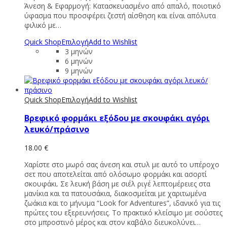
Άνεση & Εφαρμογή: Κατασκευασμένο από απαλό, ποιοτικό
ύφασμα που προσφέρει ζεστή αίσθηση και είναι απόλυτα
φιλικό με…
Quick Shop
Επιλογή
Add to Wishlist
3 μηνών
6 μηνών
9 μηνών
Quick Shop
Επιλογή
Add to Wishlist
Βρεφικό φορμάκι εξόδου με σκουφάκι αγόρι
λευκό/πράσινο
18.00
€
Χαρίστε στο μωρό σας άνεση και στυλ με αυτό το υπέροχο
σετ που αποτελείται από ολόσωμο φορμάκι και ασορτί
σκουφάκι. Σε λευκή βάση με σιέλ ριγέ λεπτομέρειες στα
μανίκια και τα πατουσάκια, διακοσμείται με χαριτωμένα
ζωάκια και το μήνυμα “Look for Adventures”, ιδανικό για τις
πρώτες του εξερευνήσεις. Το πρακτικό κλείσιμο με σούστες
στο μπροστινό μέρος και στον καβάλο διευκολύνει…