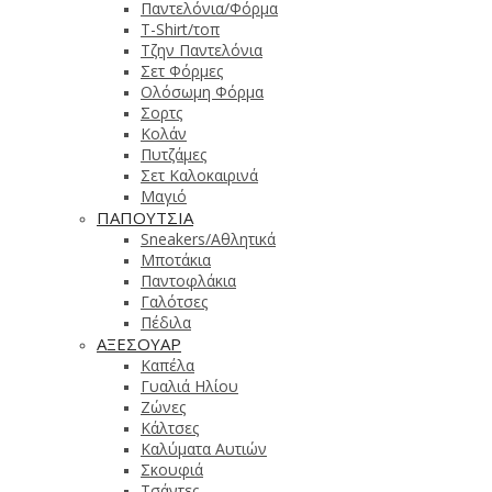
Παντελόνια/Φόρμα
T-Shirt/τοπ
Τζην Παντελόνια
Σετ Φόρμες
Ολόσωμη Φόρμα
Σορτς
Κολάν
Πυτζάμες
Σετ Καλοκαιρινά
Μαγιό
ΠΑΠΟΥΤΣΙΑ
Sneakers/Αθλητικά
Μποτάκια
Παντοφλάκια
Γαλότσες
Πέδιλα
ΑΞΕΣΟΥΑΡ
Καπέλα
Γυαλιά Ηλίου
Ζώνες
Κάλτσες
Καλύματα Αυτιών
Σκουφιά
Τσάντες