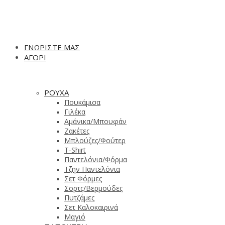
ΓΝΩΡΙΣΤΕ ΜΑΣ
ΑΓΟΡΙ
ΡΟΥΧΑ
Πουκάμισα
Γιλέκα
Αμάνικα/Μπουφάν
Ζακέτες
Μπλούζες/Φούτερ
T-Shirt
Παντελόνια/Φόρμα
Τζην Παντελόνια
Σετ Φόρμες
Σορτς/Βερμούδες
Πυτζάμες
Σετ Καλοκαιρινά
Μαγιό