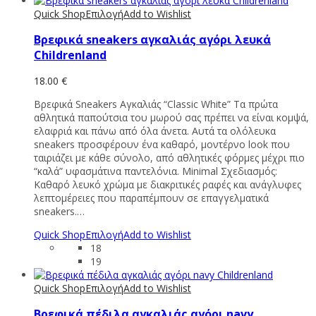
Quick Shop
Επιλογή
Add to Wishlist
Bρεφικά sneakers αγκαλιάς αγόρι λευκά
Childrenland
18.00
€
Βρεφικά Sneakers Αγκαλιάς “Classic White” Τα πρώτα
αθλητικά παπούτσια του μωρού σας πρέπει να είναι κομψά,
ελαφριά και πάνω από όλα άνετα. Αυτά τα ολόλευκα
sneakers προσφέρουν ένα καθαρό, μοντέρνο look που
ταιριάζει με κάθε σύνολο, από αθλητικές φόρμες μέχρι πιο
“καλά” υφασμάτινα παντελόνια. Minimal Σχεδιασμός:
Καθαρό λευκό χρώμα με διακριτικές ραφές και ανάγλυφες
λεπτομέρειες που παραπέμπουν σε επαγγελματικά
sneakers.…
Quick Shop
Επιλογή
Add to Wishlist
18
19
Quick Shop
Επιλογή
Add to Wishlist
Bρεφικά πέδιλα αγκαλιάς αγόρι navy