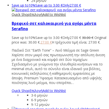
24 μηνών
Save up to
10%
Save up to
3.00
€
Only
27.00
€
Quick Shop
Επιλογή
Add to Wishlist
Βρεφικό σετ καλοκαιρινό για αγόρι μέντα
Serafino
Save up to
10%
Save up to
3.00
€
Only
27.00
€
30.00
€
Original
price was: 30.00 €.
27.00
€
Η τρέχουσα τιμή είναι: 27.00 €.
Παιδικό Σετ “Earth Tone” – Λινό Μείγμα σε Sage Green
Χαρίστε στον μικρό σας πρωταγωνιστή την απόλυτη άνεση
με ένα διαχρονικό και κομψό σετ δύο τεμαχίων.
Σχεδιασμένο με γνώμονα την ελευθερία κινήσεων και το
minimal στυλ, αυτό το σύνολο είναι ιδανικό για βόλτες,
κοινωνικές εκδηλώσεις ή καθημερινές εμφανίσεις με
άποψη. Premium Ύφασμα: Κατασκευασμένο από υψηλής
ποιότητας λινό μείγμα, που επιτρέπει…
Quick Shop
Επιλογή
Add to Wishlist
3-6 μηνών
6-9 μηνών
9-12 μηνών