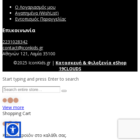
Ο Λογαριασμός μου
Αγαπημένα (WishList)
Εντοπισμός Παραγγελίας
Επικοινωνία
2231028342
contact@iconkids.gr
Αθηνών 121, Λαμία 35100
©2025 IconKids.gr |
Κατασκευή & Φιλοξενία eShop
19CLOUDS
Start typing and press Enter to search
View more
Shopping Cart
Κανένα προϊόν στο καλάθι σας.