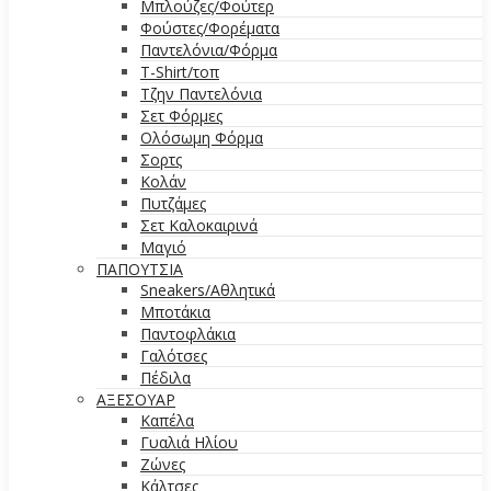
Μπλούζες/Φούτερ
Φούστες/Φορέματα
Παντελόνια/Φόρμα
T-Shirt/τοπ
Τζην Παντελόνια
Σετ Φόρμες
Ολόσωμη Φόρμα
Σορτς
Κολάν
Πυτζάμες
Σετ Καλοκαιρινά
Μαγιό
ΠΑΠΟΥΤΣΙΑ
Sneakers/Αθλητικά
Μποτάκια
Παντοφλάκια
Γαλότσες
Πέδιλα
ΑΞΕΣΟΥΑΡ
Καπέλα
Γυαλιά Ηλίου
Ζώνες
Κάλτσες