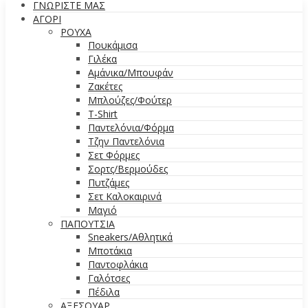
ΓΝΩΡΙΣΤΕ ΜΑΣ
ΑΓΟΡΙ
ΡΟΥΧΑ
Πουκάμισα
Γιλέκα
Αμάνικα/Μπουφάν
Ζακέτες
Μπλούζες/Φούτερ
T-Shirt
Παντελόνια/Φόρμα
Τζην Παντελόνια
Σετ Φόρμες
Σορτς/Βερμούδες
Πυτζάμες
Σετ Καλοκαιρινά
Μαγιό
ΠΑΠΟΥΤΣΙΑ
Sneakers/Aθλητικά
Μποτάκια
Παντοφλάκια
Γαλότσες
Πέδιλα
ΑΞΕΣΟΥΑΡ