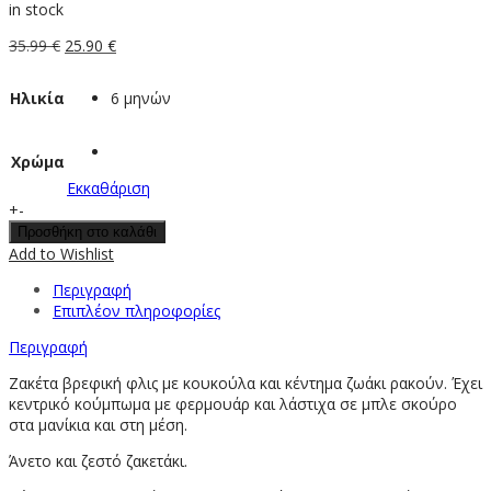
in stock
Original
Η
35.99
€
25.90
€
price
τρέχουσα
was:
τιμή
Ηλικία
6 μηνών
35.99 €.
είναι:
25.90 €.
Χρώμα
Εκκαθάριση
Βρεφική
+
-
ζακέτα
Προσθήκη στο καλάθι
με
Add to Wishlist
κουκούλα
Περιγραφή
αγόρι
Επιπλέον πληροφορίες
Chicco
γκρι
Περιγραφή
ποσότητα
Ζακέτα βρεφική φλις με κουκούλα και κέντημα ζωάκι ρακούν. Έχει
κεντρικό κούμπωμα με φερμουάρ και λάστιχα σε μπλε σκούρο
στα μανίκια και στη μέση.
Άνετο και ζεστό ζακετάκι.