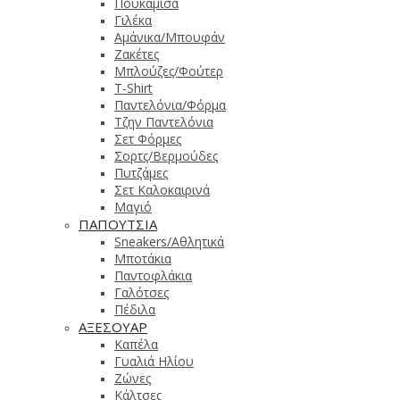
Πουκάμισα
Γιλέκα
Αμάνικα/Μπουφάν
Ζακέτες
Μπλούζες/Φούτερ
T-Shirt
Παντελόνια/Φόρμα
Τζην Παντελόνια
Σετ Φόρμες
Σορτς/Βερμούδες
Πυτζάμες
Σετ Καλοκαιρινά
Μαγιό
ΠΑΠΟΥΤΣΙΑ
Sneakers/Aθλητικά
Μποτάκια
Παντοφλάκια
Γαλότσες
Πέδιλα
ΑΞΕΣΟΥΑΡ
Καπέλα
Γυαλιά Ηλίου
Ζώνες
Κάλτσες