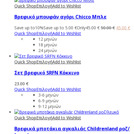
Quick Shop
Επιλογή
Add to Wishlist
Βρεφικό μπουφάν αγόρι Chicco Μπλε
Original
Η
Save up to
10%
Save up to
5.00
€
Only
45.00
€
50.00
€
45.00
€
price
τ
Quick Shop
Επιλογή
Add to Wishlist
was:
τι
12 μηνών
50.00 €.
εί
18 μηνών
45
24 μηνών
Quick Shop
Επιλογή
Add to Wishlist
Σετ βρεφικό SRFN Κόκκινο
23.00
€
Quick Shop
Επιλογή
Add to Wishlist
3-6 μηνών
6-9 μηνών
9-12 μηνών
Quick Shop
Επιλογή
Add to Wishlist
Βρεφικά μποτάκια αγκαλιάς Childrenland ροζ/