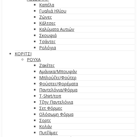
Καπέλα
Γυαλιά Ηλίου
Ζώνες
Κάλτσες
Καλύματα Αυτιών
Σκουφιά
Τσάντες
Ρολόγια
ΚΟΡΙΤΣΙ
ΡΟΥΧΑ
Ζακέτες
Αμάνικα/Μπουφάν
Μπλούζες/Φούτερ
Φούστες/Φορέματα
Παντελόνια/Φόρμα
T-Shirt/τοπ
Τζην Παντελόνια
Σετ Φόρμες
Ολόσωμη Φόρμα
Σορτς
Κολάν
Πυτζάμες