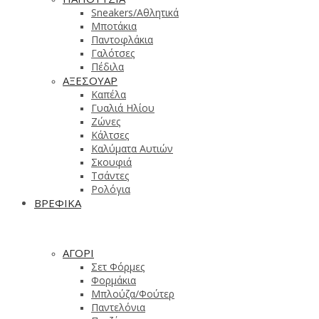
Sneakers/Αθλητικά
Μποτάκια
Παντοφλάκια
Γαλότσες
Πέδιλα
ΑΞΕΣΟΥΑΡ
Καπέλα
Γυαλιά Ηλίου
Ζώνες
Κάλτσες
Καλύματα Αυτιών
Σκουφιά
Τσάντες
Ρολόγια
ΒΡΕΦΙΚΑ
ΑΓΟΡΙ
Σετ Φόρμες
Φορμάκια
Μπλούζα/Φούτερ
Παντελόνια