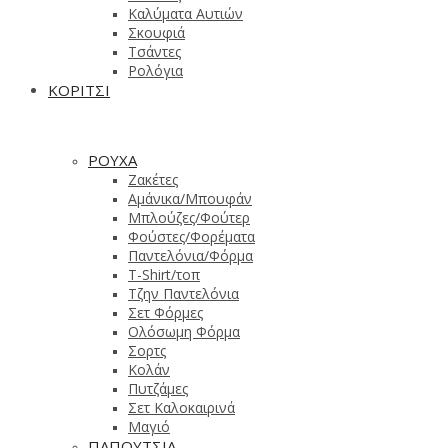
Καλύματα Αυτιών
Σκουφιά
Τσάντες
Ρολόγια
ΚΟΡΙΤΣΙ
ΡΟΥΧΑ
Ζακέτες
Αμάνικα/Μπουφάν
Μπλούζες/Φούτερ
Φούστες/Φορέματα
Παντελόνια/Φόρμα
T-Shirt/τοπ
Τζην Παντελόνια
Σετ Φόρμες
Ολόσωμη Φόρμα
Σορτς
Κολάν
Πυτζάμες
Σετ Καλοκαιρινά
Μαγιό
ΠΑΠΟΥΤΣΙΑ