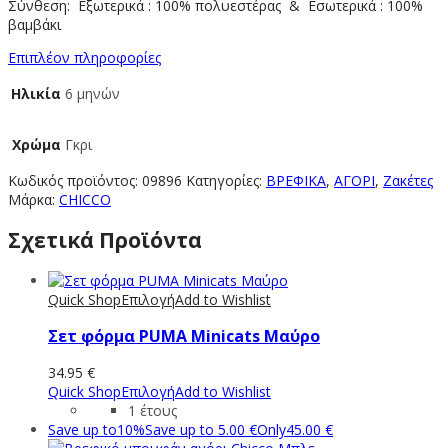
Σύνθεση: Εξωτερικά : 100% πολυεστέρας & Εσωτερικά : 100%
βαμβάκι
Επιπλέον πληροφορίες
Ηλικία
6 μηνών
Χρώμα
Γκρι
Κωδικός προϊόντος:
09896
Κατηγορίες:
ΒΡΕΦΙΚΑ
,
ΑΓΟΡΙ
,
Ζακέτες
Μάρκα:
CHICCO
Σχετικά Προϊόντα
Quick Shop
Επιλογή
Add to Wishlist
Σετ φόρμα PUMA Minicats Μαύρο
34.95
€
Quick Shop
Επιλογή
Add to Wishlist
1 έτους
Save up to
10%
Save up to
5.00
€
Only
45.00
€