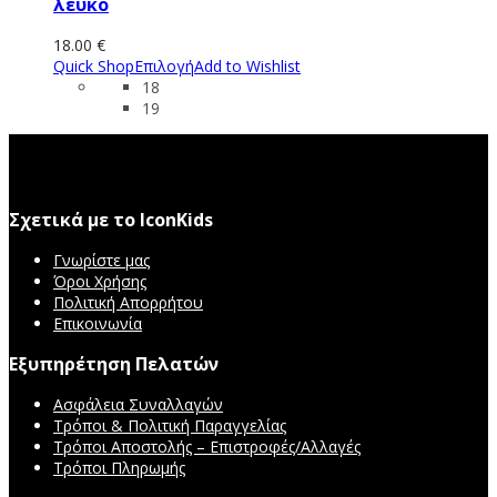
λευκό
18.00
€
Quick Shop
Επιλογή
Add to Wishlist
18
19
Σχετικά με το IconKids
Γνωρίστε μας
Όροι Χρήσης
Πολιτική Απορρήτου
Επικοινωνία
Εξυπηρέτηση Πελατών
Ασφάλεια Συναλλαγών
Τρόποι & Πολιτική Παραγγελίας
Τρόποι Αποστολής – Επιστροφές/Αλλαγές
Τρόποι Πληρωμής