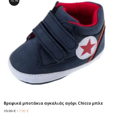
10.1%
Βρεφικά μποτάκια αγκαλιάς αγόρι Chicco μπλε
Original
Η
19.90
€
17.90
€