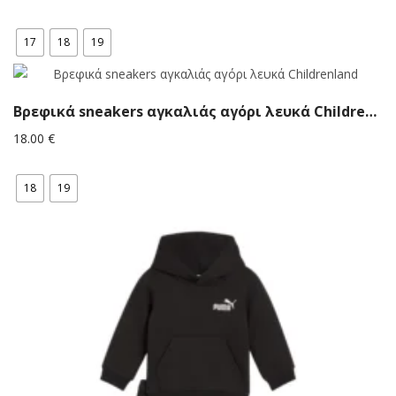
price
τρέχουσα
was:
τιμή
17
18
19
19.90 €.
είναι:
17.90 €.
Bρεφικά sneakers αγκαλιάς αγόρι λευκά Childrenland
18.00
€
18
19