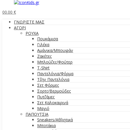
0
0.00
€
ΓΝΩΡΙΣΤΕ ΜΑΣ
ΑΓΟΡΙ
ΡΟΥΧΑ
Πουκάμισα
Γιλέκα
Αμάνικα/Μπουφάν
Ζακέτες
Μπλούζες/Φούτερ
T-Shirt
Παντελόνια/Φόρμα
Τζην Παντελόνια
Σετ Φόρμες
Σορτς/Βερμούδες
Πυτζάμες
Σετ Καλοκαιρινά
Μαγιό
ΠΑΠΟΥΤΣΙΑ
Sneakers/Aθλητικά
Μποτάκια