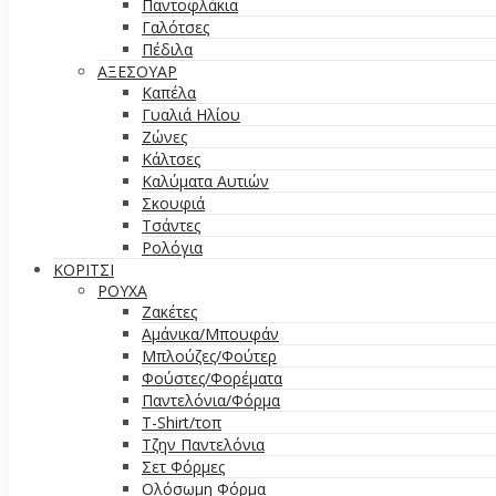
Παντοφλάκια
Γαλότσες
Πέδιλα
ΑΞΕΣΟΥΑΡ
Καπέλα
Γυαλιά Ηλίου
Ζώνες
Κάλτσες
Καλύματα Αυτιών
Σκουφιά
Τσάντες
Ρολόγια
ΚΟΡΙΤΣΙ
ΡΟΥΧΑ
Ζακέτες
Αμάνικα/Μπουφάν
Μπλούζες/Φούτερ
Φούστες/Φορέματα
Παντελόνια/Φόρμα
T-Shirt/τοπ
Τζην Παντελόνια
Σετ Φόρμες
Ολόσωμη Φόρμα