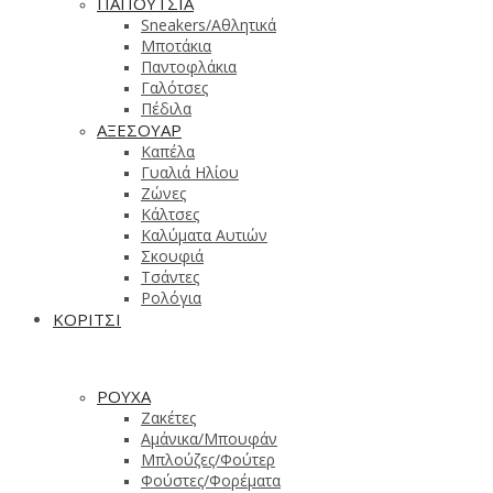
ΠΑΠΟΥΤΣΙΑ
Sneakers/Aθλητικά
Μποτάκια
Παντοφλάκια
Γαλότσες
Πέδιλα
ΑΞΕΣΟΥΑΡ
Καπέλα
Γυαλιά Ηλίου
Ζώνες
Κάλτσες
Καλύματα Αυτιών
Σκουφιά
Τσάντες
Ρολόγια
ΚΟΡΙΤΣΙ
ΡΟΥΧΑ
Ζακέτες
Αμάνικα/Μπουφάν
Μπλούζες/Φούτερ
Φούστες/Φορέματα