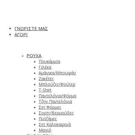
ΓΝΩΡΙΣΤΕ ΜΑΣ
ΑΓΟΡΙ
ΡΟΥΧΑ
Πουκάμισα
Γιλέκα
Αμάνικα/Μπουφάν
Ζακέτες
Μπλούζες/Φούτερ
T-Shirt
Παντελόνια/Φόρμα
Τζην Παντελόνια
Σετ Φόρμες
Σορτς/Βερμούδες
Πυτζάμες
Σετ Καλοκαιρινά
Μαγιό