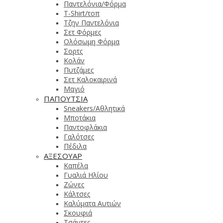
Παντελόνια/Φόρμα
T-Shirt/τοπ
Τζην Παντελόνια
Σετ Φόρμες
Ολόσωμη Φόρμα
Σορτς
Κολάν
Πυτζάμες
Σετ Καλοκαιρινά
Μαγιό
ΠΑΠΟΥΤΣΙΑ
Sneakers/Αθλητικά
Μποτάκια
Παντοφλάκια
Γαλότσες
Πέδιλα
ΑΞΕΣΟΥΑΡ
Καπέλα
Γυαλιά Ηλίου
Ζώνες
Κάλτσες
Καλύματα Αυτιών
Σκουφιά
Τσάντες