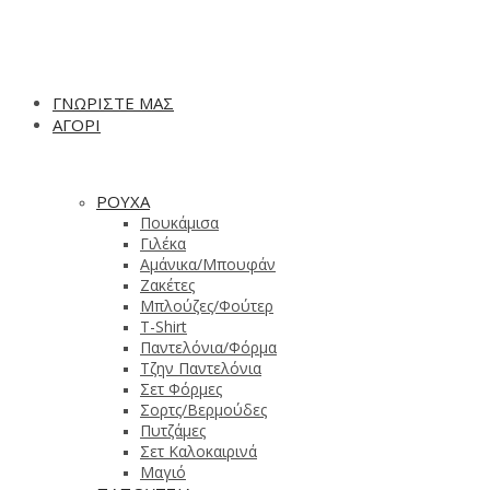
ΓΝΩΡΙΣΤΕ ΜΑΣ
ΑΓΟΡΙ
ΡΟΥΧΑ
Πουκάμισα
Γιλέκα
Αμάνικα/Μπουφάν
Ζακέτες
Μπλούζες/Φούτερ
T-Shirt
Παντελόνια/Φόρμα
Τζην Παντελόνια
Σετ Φόρμες
Σορτς/Βερμούδες
Πυτζάμες
Σετ Καλοκαιρινά
Μαγιό