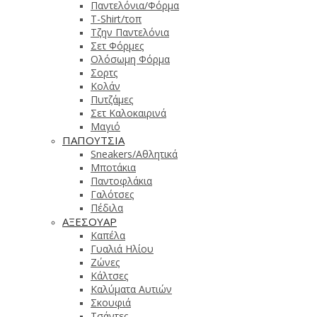
Παντελόνια/Φόρμα
T-Shirt/τοπ
Τζην Παντελόνια
Σετ Φόρμες
Ολόσωμη Φόρμα
Σορτς
Κολάν
Πυτζάμες
Σετ Καλοκαιρινά
Μαγιό
ΠΑΠΟΥΤΣΙΑ
Sneakers/Αθλητικά
Μποτάκια
Παντοφλάκια
Γαλότσες
Πέδιλα
ΑΞΕΣΟΥΑΡ
Καπέλα
Γυαλιά Ηλίου
Ζώνες
Κάλτσες
Καλύματα Αυτιών
Σκουφιά
Τσάντες