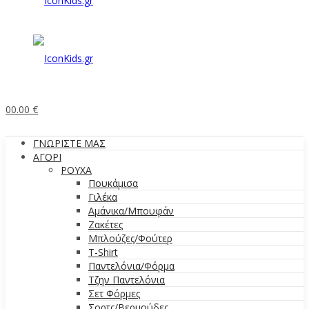
0
0.00
€
ΓΝΩΡΙΣΤΕ ΜΑΣ
ΑΓΟΡΙ
ΡΟΥΧΑ
Πουκάμισα
Γιλέκα
Αμάνικα/Μπουφάν
Ζακέτες
Μπλούζες/Φούτερ
T-Shirt
Παντελόνια/Φόρμα
Τζην Παντελόνια
Σετ Φόρμες
Σορτς/Βερμούδες