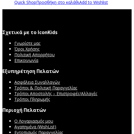
Quick Shop
Προσθήκη στο καλάθι
Add to Wishlist
Σχετικά με το IconKids
Γνωρίστε μας
Όροι Χρήσης
Πολιτική Απορρήτου
Επικοινωνία
Εξυπηρέτηση Πελατών
Ασφάλεια Συναλλαγών
Τρόποι & Πολιτική Παραγγελίας
Τρόποι Αποστολής – Επιστροφές/Αλλαγές
Τρόποι Πληρωμής
Περιοχή Πελατών
Ο Λογαριασμός μου
Αγαπημένα (WishList)
Εντοπισμός Παραγγελίας