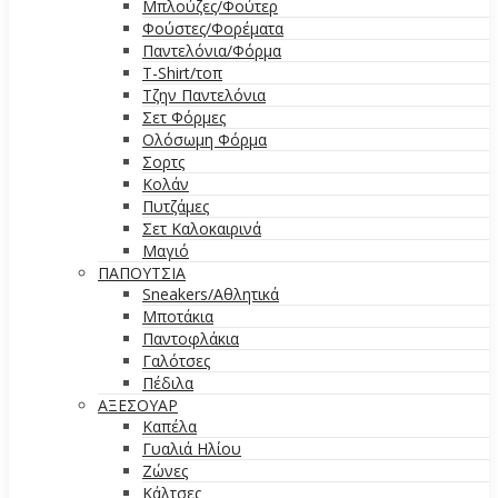
Μπλούζες/Φούτερ
Φούστες/Φορέματα
Παντελόνια/Φόρμα
T-Shirt/τοπ
Τζην Παντελόνια
Σετ Φόρμες
Ολόσωμη Φόρμα
Σορτς
Κολάν
Πυτζάμες
Σετ Καλοκαιρινά
Μαγιό
ΠΑΠΟΥΤΣΙΑ
Sneakers/Αθλητικά
Μποτάκια
Παντοφλάκια
Γαλότσες
Πέδιλα
ΑΞΕΣΟΥΑΡ
Καπέλα
Γυαλιά Ηλίου
Ζώνες
Κάλτσες