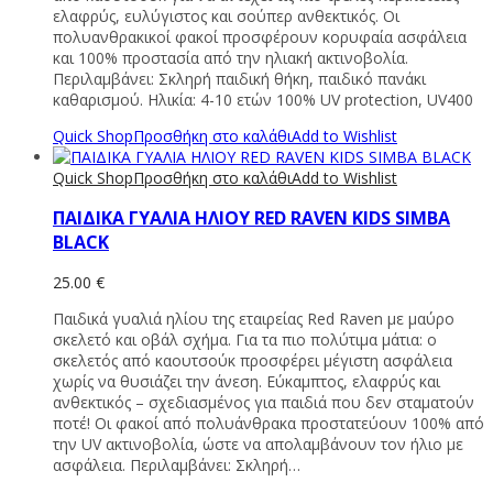
ελαφρύς, ευλύγιστος και σούπερ ανθεκτικός. Οι
πολυανθρακικοί φακοί προσφέρουν κορυφαία ασφάλεια
και 100% προστασία από την ηλιακή ακτινοβολία.
Περιλαμβάνει: Σκληρή παιδική θήκη, παιδικό πανάκι
καθαρισμού. Ηλικία: 4-10 ετών 100% UV protection, UV400
Quick Shop
Προσθήκη στο καλάθι
Add to Wishlist
Quick Shop
Προσθήκη στο καλάθι
Add to Wishlist
ΠΑΙΔΙΚΑ ΓΥΑΛΙΑ ΗΛΙΟΥ RED RAVEN KIDS SIMBA
BLACK
25.00
€
Παιδικά γυαλιά ηλίου της εταιρείας Red Raven με μαύρο
σκελετό και οβάλ σχήμα. Για τα πιο πολύτιμα μάτια: ο
σκελετός από καουτσούκ προσφέρει μέγιστη ασφάλεια
χωρίς να θυσιάζει την άνεση. Εύκαμπτος, ελαφρύς και
ανθεκτικός – σχεδιασμένος για παιδιά που δεν σταματούν
ποτέ! Οι φακοί από πολυάνθρακα προστατεύουν 100% από
την UV ακτινοβολία, ώστε να απολαμβάνουν τον ήλιο με
ασφάλεια. Περιλαμβάνει: Σκληρή…