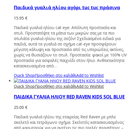
Παιδικά γυαλιά ηλίου αγόρι tuc tuc πράσινα
15.95
€
Παιδικά γυαλιά ηλίου cat-eye. Απόλυτη προστασία και
στυλ. Προστατέψτε τα μάτια των μικρών σας με τα πιο
στυλάτα γυαλιά ηλίου της σεζόν! Σχεδιασμένα ειδικά για
παιδιά, αυτά τα γυαλιά σε σχήμα cat-eye προσφέρουν
μέγιστη κάλυψη και προστασία από τις υπεριώδεις ακτίνες,
χωρίς να θυσιάζουν το στυλ. Προστασία: φακοί με 100% UV
προστασία για ασφαλές παιχνίδι στον ήλιο. Ανθεκτικότητα:
κατασκευασμένα από…
Quick Shop
Προσθήκη στο καλάθι
Add to Wishlist
Quick Shop
Προσθήκη στο καλάθι
Add to Wishlist
ΠΑΙΔΙΚΑ ΓΥΑΛΙΑ ΗΛΙΟΥ RED RAVEN KIDS SOL BLUE
25.00
€
Παιδικά γυαλιά ηλίου της εταιρείας Red Raven με μπλε
σκελετό και τετράγωνο σχήμα. Σκελετός κατασκευασμένος
από καουτσούκ για να αντέχει τις πιο τρελές περιπέτειες –