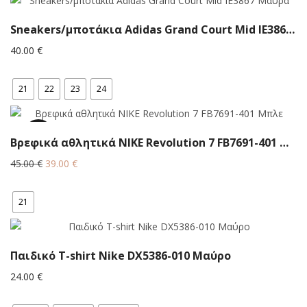
Sneakers/μποτάκια Αdidas Grand Court Mid IE3867 Μαύρα
40.00
€
21
22
23
24
13.3%
Βρεφικά αθλητικά NIKE Revolution 7 FB7691-401 Μπλε
Original
Η
45.00
€
39.00
€
price
τρέχουσα
was:
τιμή
21
45.00 €.
είναι:
39.00 €.
Παιδικό T-shirt Νike DX5386-010 Μαύρο
24.00
€