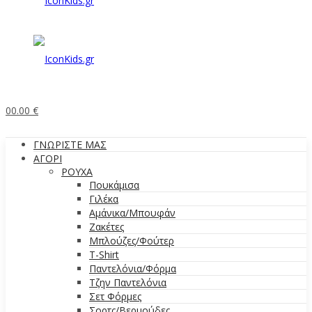
0
0.00
€
ΓΝΩΡΙΣΤΕ ΜΑΣ
ΑΓΟΡΙ
ΡΟΥΧΑ
Πουκάμισα
Γιλέκα
Αμάνικα/Μπουφάν
Ζακέτες
Μπλούζες/Φούτερ
T-Shirt
Παντελόνια/Φόρμα
Τζην Παντελόνια
Σετ Φόρμες
Σορτς/Βερμούδες