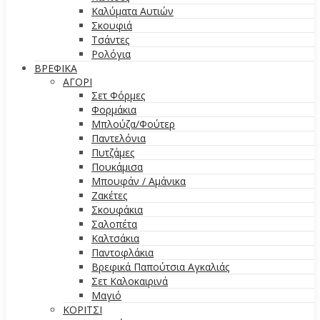
Καλύματα Αυτιών
Σκουφιά
Τσάντες
Ρολόγια
ΒΡΕΦΙΚΑ
ΑΓΟΡΙ
Σετ Φόρμες
Φορμάκια
Μπλούζα/Φούτερ
Παντελόνια
Πυτζάμες
Πουκάμισα
Μπουφάν / Αμάνικα
Ζακέτες
Σκουφάκια
Σαλοπέτα
Καλτσάκια
Παντοφλάκια
Βρεφικά Παπούτσια Αγκαλιάς
Σετ Καλοκαιρινά
Μαγιό
ΚΟΡΙΤΣΙ