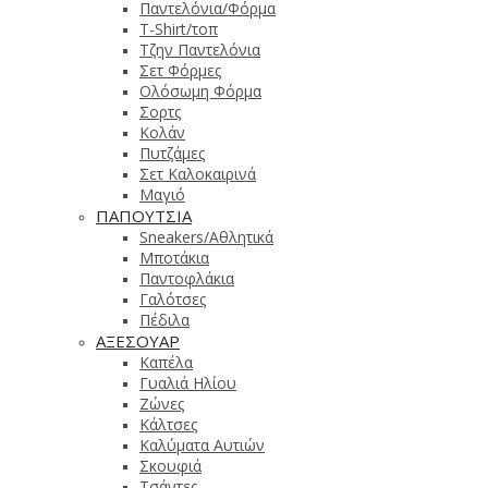
Παντελόνια/Φόρμα
T-Shirt/τοπ
Τζην Παντελόνια
Σετ Φόρμες
Ολόσωμη Φόρμα
Σορτς
Κολάν
Πυτζάμες
Σετ Καλοκαιρινά
Μαγιό
ΠΑΠΟΥΤΣΙΑ
Sneakers/Αθλητικά
Μποτάκια
Παντοφλάκια
Γαλότσες
Πέδιλα
ΑΞΕΣΟΥΑΡ
Καπέλα
Γυαλιά Ηλίου
Ζώνες
Κάλτσες
Καλύματα Αυτιών
Σκουφιά
Τσάντες