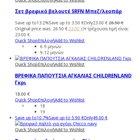
Σετ βρεφικό βελουτέ SRFN Μπεζ/λεοπάρ
Save up to
13.2%
Save up to
3.50
€
Only
23.00
€
26.50
€
Original price was: 26.50 €.
23.00
€
Η τρέχουσα τιμή είναι:
23.00 €.
Quick Shop
Επιλογή
Add to Wishlist
6-9 μηνών
9-12 μηνών
Quick Shop
Επιλογή
Add to Wishlist
ΒΡΕΦΙΚΑ ΠΑΠΟΥΤΣΙΑ ΑΓΚΑΛΙΑΣ CHILDRENLAND
Γκρι
18.00
€
Quick Shop
Επιλογή
Add to Wishlist
18
19
Save up to
10.7%
Save up to
5.90
€
Only
49.00
€
Quick Shop
Επιλογή
Add to Wishlist