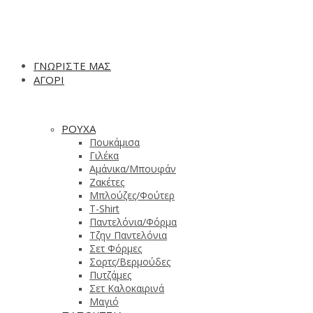
ΓΝΩΡΙΣΤΕ ΜΑΣ
ΑΓΟΡΙ
ΡΟΥΧΑ
Πουκάμισα
Γιλέκα
Αμάνικα/Μπουφάν
Ζακέτες
Μπλούζες/Φούτερ
T-Shirt
Παντελόνια/Φόρμα
Τζην Παντελόνια
Σετ Φόρμες
Σορτς/Βερμούδες
Πυτζάμες
Σετ Καλοκαιρινά
Μαγιό