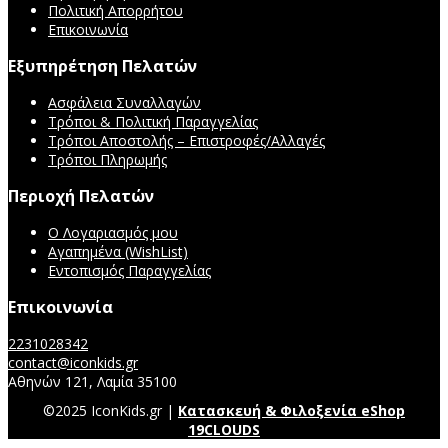
Πολιτική Απορρήτου
Επικοινωνία
Εξυπηρέτηση Πελατών
Ασφάλεια Συναλλαγών
Τρόποι & Πολιτική Παραγγελίας
Τρόποι Αποστολής – Επιστροφές/Αλλαγές
Τρόποι Πληρωμής
Περιοχή Πελατών
Ο Λογαριασμός μου
Αγαπημένα (WishList)
Εντοπισμός Παραγγελίας
Επικοινωνία
2231028342
contact@iconkids.gr
Αθηνών 121, Λαμία 35100
©2025 IconKids.gr |
Κατασκευή & Φιλοξενία eShop
19CLOUDS