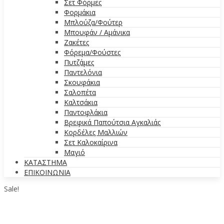
Σετ Φόρμες
Φορμάκια
Μπλούζα/Φούτερ
Μπουφάν / Αμάνικα
Ζακέτες
Φόρεμα/Φούστες
Πυτζάμες
Παντελόνια
Σκουφάκια
Σαλοπέτα
Καλτσάκια
Παντοφλάκια
Βρεφικά Παπούτσια Αγκαλιάς
Κορδέλες Μαλλιών
Σετ Καλοκαίρινα
Μαγιό
ΚΑΤΑΣΤΗΜΑ
ΕΠΙΚΟΙΝΩΝΙΑ
Sale!