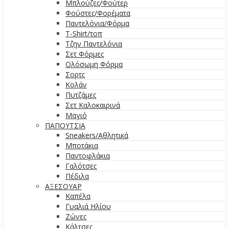
Μπλούζες/Φούτερ
Φούστες/Φορέματα
Παντελόνια/Φόρμα
T-Shirt/τοπ
Τζην Παντελόνια
Σετ Φόρμες
Ολόσωμη Φόρμα
Σορτς
Κολάν
Πυτζάμες
Σετ Καλοκαιρινά
Μαγιό
ΠΑΠΟΥΤΣΙΑ
Sneakers/Αθλητικά
Μποτάκια
Παντοφλάκια
Γαλότσες
Πέδιλα
ΑΞΕΣΟΥΑΡ
Καπέλα
Γυαλιά Ηλίου
Ζώνες
Κάλτσες