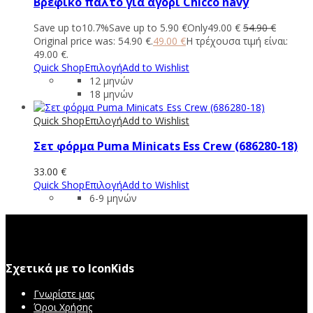
Βρεφικό παλτό για αγόρι Chicco navy
Save up to
10.7%
Save up to
5.90
€
Only
49.00
€
54.90
€
Original price was: 54.90 €.
49.00
€
Η τρέχουσα τιμή είναι:
49.00 €.
Quick Shop
Επιλογή
Add to Wishlist
12 μηνών
18 μηνών
Quick Shop
Επιλογή
Add to Wishlist
Σετ φόρμα Puma Minicats Ess Crew (686280-18)
33.00
€
Quick Shop
Επιλογή
Add to Wishlist
6-9 μηνών
Σχετικά με το IconKids
Γνωρίστε μας
Όροι Χρήσης