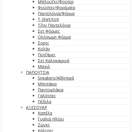
Μπλούζες/Φούτερ
Φούστες/Φορέματα
Παντελόνια/Φόρμα
T-Shirt/τοπ
Τζην Παντελόνια
Σετ Φόρμες
Ολόσωμη Φόρμα
Σορτς
Κολάν
Πυτζάμες
Σετ Καλοκαιρινά
Μαγιό
ΠΑΠΟΥΤΣΙΑ
Sneakers/Αθλητικά
Μποτάκια
Παντοφλάκια
Γαλότσες
Πέδιλα
ΑΞΕΣΟΥΑΡ
Καπέλα
Γυαλιά Ηλίου
Ζώνες
Κάλτσες