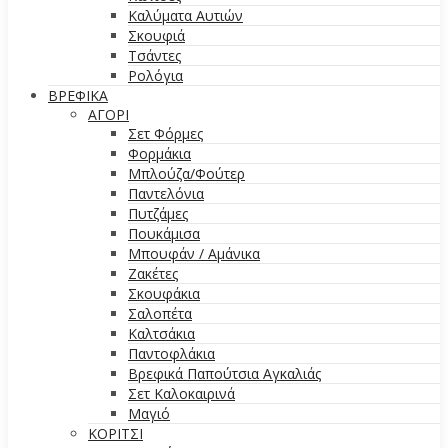
Καλύματα Αυτιών
Σκουφιά
Τσάντες
Ρολόγια
ΒΡΕΦΙΚΑ
ΑΓΟΡΙ
Σετ Φόρμες
Φορμάκια
Μπλούζα/Φούτερ
Παντελόνια
Πυτζάμες
Πουκάμισα
Μπουφάν / Αμάνικα
Ζακέτες
Σκουφάκια
Σαλοπέτα
Καλτσάκια
Παντοφλάκια
Βρεφικά Παπούτσια Αγκαλιάς
Σετ Καλοκαιρινά
Μαγιό
ΚΟΡΙΤΣΙ