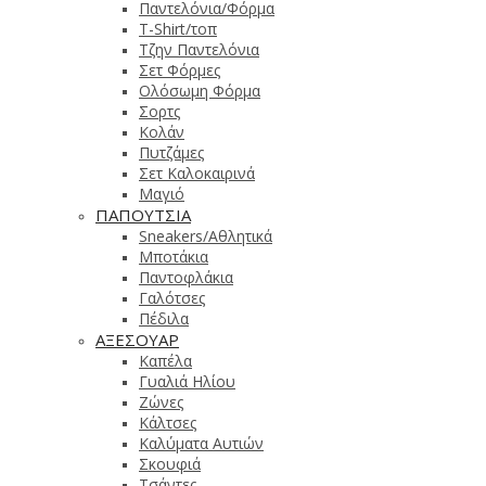
Παντελόνια/Φόρμα
T-Shirt/τοπ
Τζην Παντελόνια
Σετ Φόρμες
Ολόσωμη Φόρμα
Σορτς
Κολάν
Πυτζάμες
Σετ Καλοκαιρινά
Μαγιό
ΠΑΠΟΥΤΣΙΑ
Sneakers/Αθλητικά
Μποτάκια
Παντοφλάκια
Γαλότσες
Πέδιλα
ΑΞΕΣΟΥΑΡ
Καπέλα
Γυαλιά Ηλίου
Ζώνες
Κάλτσες
Καλύματα Αυτιών
Σκουφιά
Τσάντες