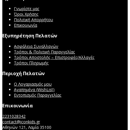
Γνωρίστε μας
Όροι Χρήσης
Πολιτική Απορρήτου
Επικοινωνία
Εξυπηρέτηση Πελατών
Ασφάλεια Συναλλαγών
Τρόποι & Πολιτική Παραγγελίας
Τρόποι Αποστολής – Επιστροφές/Αλλαγές
Τρόποι Πληρωμής
Περιοχή Πελατών
Ο Λογαριασμός μου
Αγαπημένα (WishList)
Εντοπισμός Παραγγελίας
Επικοινωνία
2231028342
contact@iconkids.gr
Αθηνών 121, Λαμία 35100