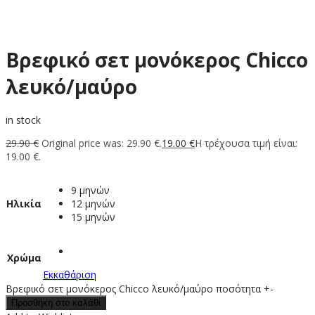
Bρεφικό σετ μονόκερος Chicco
λευκό/μαύρο
in stock
29.90
€
Original price was: 29.90 €.
19.00
€
Η τρέχουσα τιμή είναι:
19.00 €.
9 μηνών
Ηλικία
12 μηνών
15 μηνών
Χρώμα
Εκκαθάριση
Bρεφικό σετ μονόκερος Chicco λευκό/μαύρο ποσότητα
+
-
Προσθήκη στο καλάθι