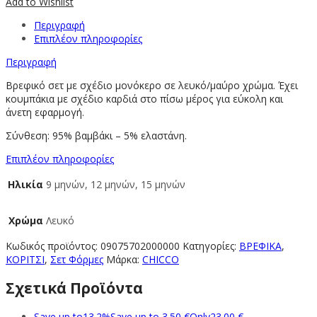
Add to Wishlist
Περιγραφή
Επιπλέον πληροφορίες
Περιγραφή
Βρεφικό σετ με σχέδιο μονόκερο σε λευκό/μαύρο χρώμα. Έχει
κουμπάκια με σχέδιο καρδιά στο πίσω μέρος για εύκολη και
άνετη εφαρμογή.
Σύνθεση: 95% βαμβάκι – 5% ελαστάνη.
Επιπλέον πληροφορίες
Ηλικία
9 μηνών, 12 μηνών, 15 μηνών
Χρώμα
Λευκό
Κωδικός προϊόντος:
09075702000000
Κατηγορίες:
ΒΡΕΦΙΚΑ
,
ΚΟΡΙΤΣΙ
,
Σετ Φόρμες
Μάρκα:
CHICCO
Σχετικά Προϊόντα
Save up to
13.2%
Save up to
3.50
€
Only
23.00
€