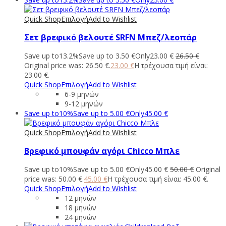
Quick Shop
Επιλογή
Add to Wishlist
Σετ βρεφικό βελουτέ SRFN Μπεζ/λεοπάρ
Save up to
13.2%
Save up to
3.50
€
Only
23.00
€
26.50
€
Original price was: 26.50 €.
23.00
€
Η τρέχουσα τιμή είναι:
23.00 €.
Quick Shop
Επιλογή
Add to Wishlist
6-9 μηνών
9-12 μηνών
Save up to
10%
Save up to
5.00
€
Only
45.00
€
Quick Shop
Επιλογή
Add to Wishlist
Βρεφικό μπουφάν αγόρι Chicco Μπλε
Save up to
10%
Save up to
5.00
€
Only
45.00
€
50.00
€
Original
price was: 50.00 €.
45.00
€
Η τρέχουσα τιμή είναι: 45.00 €.
Quick Shop
Επιλογή
Add to Wishlist
12 μηνών
18 μηνών
24 μηνών