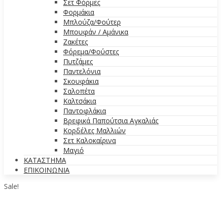
Σετ Φόρμες
Φορμάκια
Μπλούζα/Φούτερ
Μπουφάν / Αμάνικα
Ζακέτες
Φόρεμα/Φούστες
Πυτζάμες
Παντελόνια
Σκουφάκια
Σαλοπέτα
Καλτσάκια
Παντοφλάκια
Βρεφικά Παπούτσια Αγκαλιάς
Κορδέλες Μαλλιών
Σετ Καλοκαίρινα
Μαγιό
ΚΑΤΑΣΤΗΜΑ
ΕΠΙΚΟΙΝΩΝΙΑ
Sale!