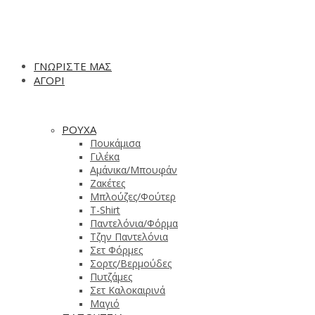
ΓΝΩΡΙΣΤΕ ΜΑΣ
ΑΓΟΡΙ
ΡΟΥΧΑ
Πουκάμισα
Γιλέκα
Αμάνικα/Μπουφάν
Ζακέτες
Μπλούζες/Φούτερ
T-Shirt
Παντελόνια/Φόρμα
Τζην Παντελόνια
Σετ Φόρμες
Σορτς/Βερμούδες
Πυτζάμες
Σετ Καλοκαιρινά
Μαγιό