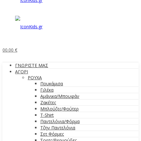
0
0.00
€
ΓΝΩΡΙΣΤΕ ΜΑΣ
ΑΓΟΡΙ
ΡΟΥΧΑ
Πουκάμισα
Γιλέκα
Αμάνικα/Μπουφάν
Ζακέτες
Μπλούζες/Φούτερ
T-Shirt
Παντελόνια/Φόρμα
Τζην Παντελόνια
Σετ Φόρμες
Σορτς/Βερμούδες