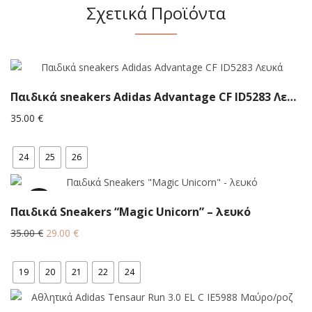
Σχετικά Προϊόντα
Παιδικά sneakers Adidas Advantage CF ID5283 Λευκά
35.00
€
24
25
26
17.1%
Παιδικά Sneakers “Magic Unicorn” – λευκό
Original
Η
35.00
€
29.00
€
price
τρέχουσα
was:
τιμή
19
20
21
22
24
35.00 €.
είναι:
29.00 €.