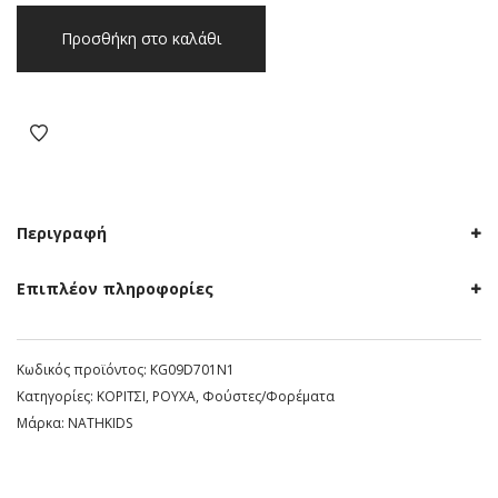
Φόρεμα
Προσθήκη στο καλάθι
navy
NATH
KIDS
(KG09D701N1)
ποσότητα
Περιγραφή
Επιπλέον πληροφορίες
Κωδικός προϊόντος:
KG09D701N1
Κατηγορίες:
ΚΟΡΙΤΣΙ
,
ΡΟΥΧΑ
,
Φούστες/Φορέματα
Μάρκα:
NATHKIDS