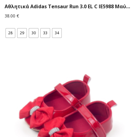
Αθλητικά Adidas Tensaur Run 3.0 EL C IE5988 Μαύρο/ροζ
38.00
€
28
29
30
33
34