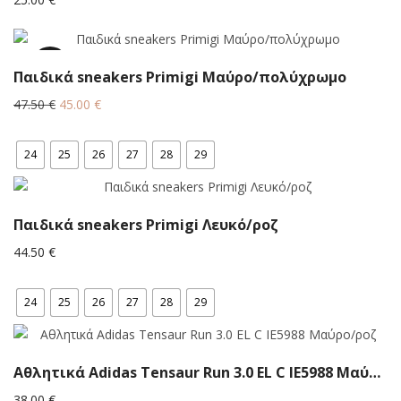
5.3%
Παιδικά sneakers Primigi Μαύρο/πολύχρωμο
Original
Η
47.50
€
45.00
€
price
τρέχουσα
was:
τιμή
24
25
26
27
28
29
47.50 €.
είναι:
45.00 €.
Παιδικά sneakers Primigi Λευκό/ροζ
44.50
€
24
25
26
27
28
29
Αθλητικά Adidas Tensaur Run 3.0 EL C IE5988 Μαύρο/ροζ
38.00
€