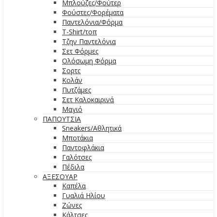
Μπλούζες/Φούτερ
Φούστες/Φορέματα
Παντελόνια/Φόρμα
T-Shirt/τοπ
Τζην Παντελόνια
Σετ Φόρμες
Ολόσωμη Φόρμα
Σορτς
Κολάν
Πυτζάμες
Σετ Καλοκαιρινά
Μαγιό
ΠΑΠΟΥΤΣΙΑ
Sneakers/Αθλητικά
Μποτάκια
Παντοφλάκια
Γαλότσες
Πέδιλα
ΑΞΕΣΟΥΑΡ
Καπέλα
Γυαλιά Ηλίου
Ζώνες
Κάλτσες