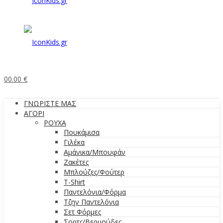
0
0.00
€
ΓΝΩΡΙΣΤΕ ΜΑΣ
ΑΓΟΡΙ
ΡΟΥΧΑ
Πουκάμισα
Γιλέκα
Αμάνικα/Μπουφάν
Ζακέτες
Μπλούζες/Φούτερ
T-Shirt
Παντελόνια/Φόρμα
Τζην Παντελόνια
Σετ Φόρμες
Σορτς/Βερμούδες