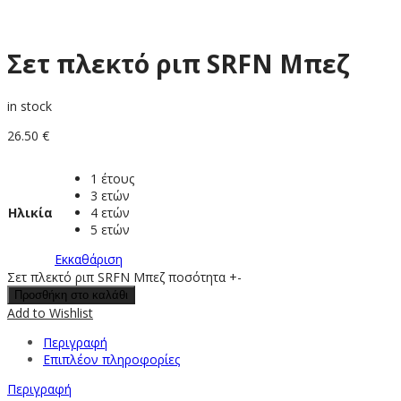
Σετ πλεκτό ριπ SRFN Μπεζ
in stock
26.50
€
1 έτους
3 ετών
Ηλικία
4 ετών
5 ετών
Εκκαθάριση
Σετ πλεκτό ριπ SRFN Μπεζ ποσότητα
+
-
Προσθήκη στο καλάθι
Add to Wishlist
Περιγραφή
Επιπλέον πληροφορίες
Περιγραφή