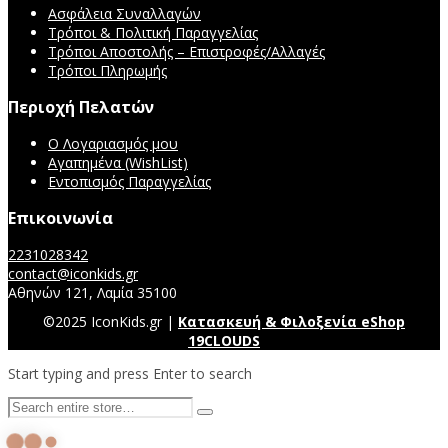
Ασφάλεια Συναλλαγών
Τρόποι & Πολιτική Παραγγελίας
Τρόποι Αποστολής – Επιστροφές/Αλλαγές
Τρόποι Πληρωμής
Περιοχή Πελατών
Ο Λογαριασμός μου
Αγαπημένα (WishList)
Εντοπισμός Παραγγελίας
Επικοινωνία
2231028342
contact@iconkids.gr
Αθηνών 121, Λαμία 35100
©2025 IconKids.gr |
Κατασκευή & Φιλοξενία eShop
19CLOUDS
Start typing and press Enter to search