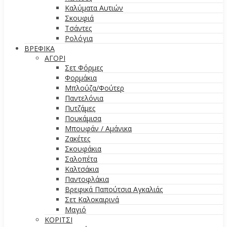
Καλύματα Αυτιών
Σκουφιά
Τσάντες
Ρολόγια
ΒΡΕΦΙΚΑ
ΑΓΟΡΙ
Σετ Φόρμες
Φορμάκια
Μπλούζα/Φούτερ
Παντελόνια
Πυτζάμες
Πουκάμισα
Μπουφάν / Αμάνικα
Ζακέτες
Σκουφάκια
Σαλοπέτα
Καλτσάκια
Παντοφλάκια
Βρεφικά Παπούτσια Αγκαλιάς
Σετ Καλοκαιρινά
Μαγιό
ΚΟΡΙΤΣΙ