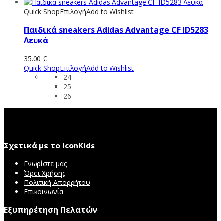
Quick Shop
Επιλογή
Add to Wishlist
Παιδικά sneakers Adidas Advantage CF ID5283
Λευκά
35.00
€
Quick Shop
Επιλογή
Add to Wishlist
24
25
26
Σχετικά με το IconKids
Γνωρίστε μας
Όροι Χρήσης
Πολιτική Απορρήτου
Επικοινωνία
Εξυπηρέτηση Πελατών