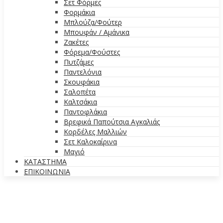
Σετ Φόρμες
Φορμάκια
Μπλούζα/Φούτερ
Μπουφάν / Αμάνικα
Ζακέτες
Φόρεμα/Φούστες
Πυτζάμες
Παντελόνια
Σκουφάκια
Σαλοπέτα
Καλτσάκια
Παντοφλάκια
Βρεφικά Παπούτσια Αγκαλιάς
Κορδέλες Μαλλιών
Σετ Καλοκαίρινα
Μαγιό
ΚΑΤΑΣΤΗΜΑ
ΕΠΙΚΟΙΝΩΝΙΑ