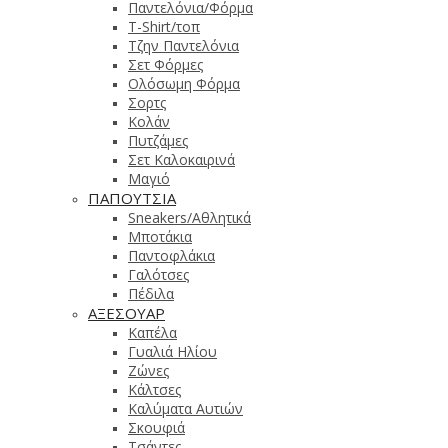
Παντελόνια/Φόρμα
T-Shirt/τοπ
Τζην Παντελόνια
Σετ Φόρμες
Ολόσωμη Φόρμα
Σορτς
Κολάν
Πυτζάμες
Σετ Καλοκαιρινά
Μαγιό
ΠΑΠΟΥΤΣΙΑ
Sneakers/Αθλητικά
Μποτάκια
Παντοφλάκια
Γαλότσες
Πέδιλα
ΑΞΕΣΟΥΑΡ
Καπέλα
Γυαλιά Ηλίου
Ζώνες
Κάλτσες
Καλύματα Αυτιών
Σκουφιά
Τσάντες