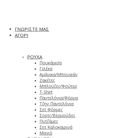
ΓΝΩΡΙΣΤΕ ΜΑΣ
ΑΓΟΡΙ
ΡΟΥΧΑ
Πουκάμισα
Γιλέκα
Αμάνικα/Μπουφάν
Ζακέτες
Μπλούζες/Φούτερ
T-Shirt
Παντελόνια/Φόρμα
Τζην Παντελόνια
Σετ Φόρμες
Σορτς/Βερμούδες
Πυτζάμες
Σετ Καλοκαιρινά
Μαγιό