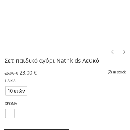
Σετ παιδικό αγόρι Νathkids Λευκό
Original
Η
23.00
€
in stock
25.90
€
price
τρέχουσα
ΗΛΙΚΊΑ
was:
τιμή
25.90 €.
είναι:
10 ετών
23.00 €.
ΧΡΏΜΑ