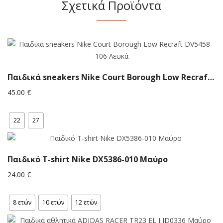
Σχετικά Προϊόντα
Παιδικά sneakers Nike Court Borough Low Recraft DV5458-106 Λευκά
45.00
€
22
27
Παιδικό T-shirt Νike DX5386-010 Μαύρο
24.00
€
8 ετών
10 ετών
12 ετών