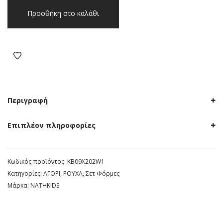
Σετ
Προσθήκη στο καλάθι
παιδικό
αγόρι
Νathkids
Λευκό
ποσότητα
Περιγραφή
Επιπλέον πληροφορίες
Κωδικός προϊόντος:
KB09X202W1
Κατηγορίες:
ΑΓΟΡΙ
,
ΡΟΥΧΑ
,
Σετ Φόρμες
Μάρκα:
NATHKIDS