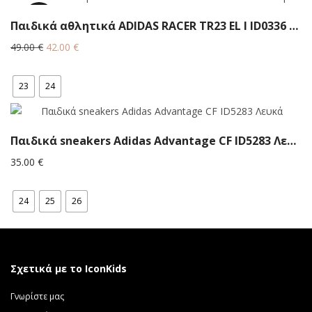
14.3%
Παιδικά αθλητικά ADIDAS RACER TR23 EL I ID0336 Μαύρο
Original
Η
49.00
€
42.00
€
price
τρέχουσα
was:
τιμή
23
24
49.00 €.
είναι:
42.00 €.
Παιδικά sneakers Adidas Advantage CF ID5283 Λευκά
35.00
€
24
25
26
Σχετικά με το IconKids
Γνωρίστε μας