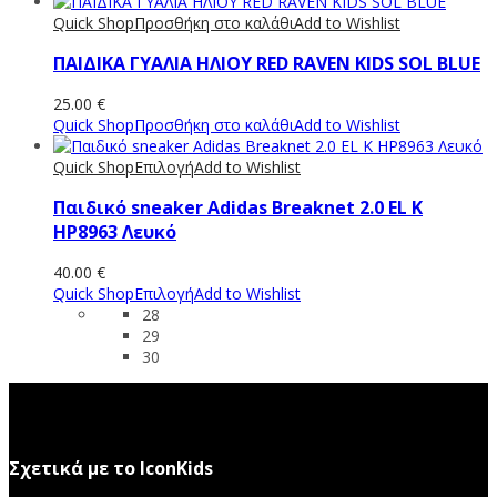
Quick Shop
Προσθήκη στο καλάθι
Add to Wishlist
ΠΑΙΔΙΚΑ ΓΥΑΛΙΑ ΗΛΙΟΥ RED RAVEN KIDS SOL BLUE
25.00
€
Quick Shop
Προσθήκη στο καλάθι
Add to Wishlist
Quick Shop
Επιλογή
Add to Wishlist
Παιδικό sneaker Adidas Breaknet 2.0 EL K
HP8963 Λευκό
40.00
€
Quick Shop
Επιλογή
Add to Wishlist
28
29
30
Σχετικά με το IconKids