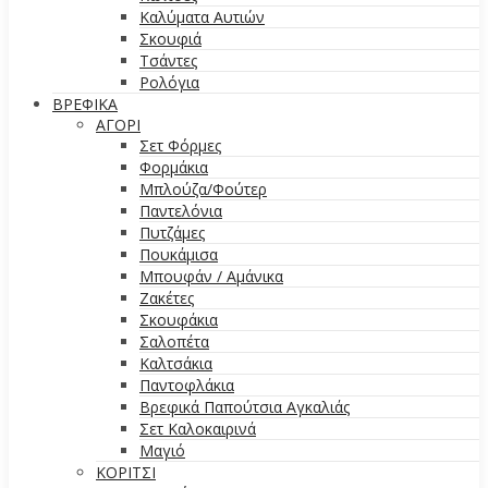
Καλύματα Αυτιών
Σκουφιά
Τσάντες
Ρολόγια
ΒΡΕΦΙΚΑ
ΑΓΟΡΙ
Σετ Φόρμες
Φορμάκια
Μπλούζα/Φούτερ
Παντελόνια
Πυτζάμες
Πουκάμισα
Μπουφάν / Αμάνικα
Ζακέτες
Σκουφάκια
Σαλοπέτα
Καλτσάκια
Παντοφλάκια
Βρεφικά Παπούτσια Αγκαλιάς
Σετ Καλοκαιρινά
Μαγιό
ΚΟΡΙΤΣΙ