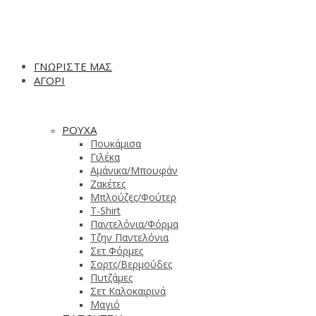
ΓΝΩΡΙΣΤΕ ΜΑΣ
ΑΓΟΡΙ
ΡΟΥΧΑ
Πουκάμισα
Γιλέκα
Αμάνικα/Μπουφάν
Ζακέτες
Μπλούζες/Φούτερ
T-Shirt
Παντελόνια/Φόρμα
Τζην Παντελόνια
Σετ Φόρμες
Σορτς/Βερμούδες
Πυτζάμες
Σετ Καλοκαιρινά
Μαγιό