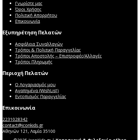
Γνωρίστε μας
Όροι Χρήσης
Πολιτική Απορρήτου
Επικοινωνία
Εξυπηρέτηση Πελατών
Ασφάλεια Συναλλαγών
Τρόποι & Πολιτική Παραγγελίας
Τρόποι Αποστολής – Επιστροφές/Αλλαγές
Τρόποι Πληρωμής
Περιοχή Πελατών
Ο Λογαριασμός μου
Αγαπημένα (WishList)
Εντοπισμός Παραγγελίας
Επικοινωνία
2231028342
contact@iconkids.gr
Αθηνών 121, Λαμία 35100