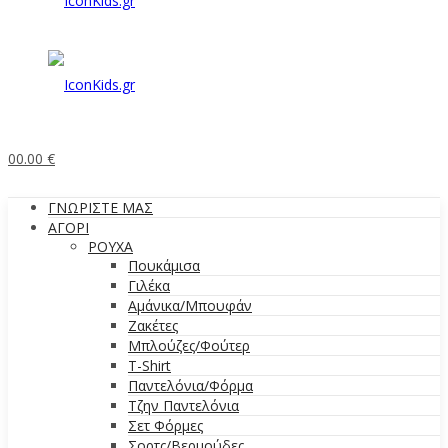
0
0.00
€
ΓΝΩΡΙΣΤΕ ΜΑΣ
ΑΓΟΡΙ
ΡΟΥΧΑ
Πουκάμισα
Γιλέκα
Αμάνικα/Μπουφάν
Ζακέτες
Μπλούζες/Φούτερ
T-Shirt
Παντελόνια/Φόρμα
Τζην Παντελόνια
Σετ Φόρμες
Σορτς/Βερμούδες