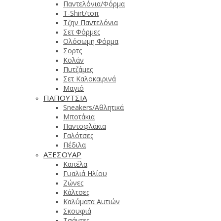
Παντελόνια/Φόρμα
T-Shirt/τοπ
Τζην Παντελόνια
Σετ Φόρμες
Ολόσωμη Φόρμα
Σορτς
Κολάν
Πυτζάμες
Σετ Καλοκαιρινά
Μαγιό
ΠΑΠΟΥΤΣΙΑ
Sneakers/Αθλητικά
Μποτάκια
Παντοφλάκια
Γαλότσες
Πέδιλα
ΑΞΕΣΟΥΑΡ
Καπέλα
Γυαλιά Ηλίου
Ζώνες
Κάλτσες
Καλύματα Αυτιών
Σκουφιά
Τσάντες