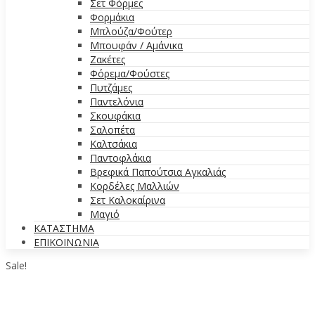
Σετ Φόρμες
Φορμάκια
Μπλούζα/Φούτερ
Μπουφάν / Αμάνικα
Ζακέτες
Φόρεμα/Φούστες
Πυτζάμες
Παντελόνια
Σκουφάκια
Σαλοπέτα
Καλτσάκια
Παντοφλάκια
Βρεφικά Παπούτσια Αγκαλιάς
Κορδέλες Μαλλιών
Σετ Καλοκαίρινα
Μαγιό
ΚΑΤΑΣΤΗΜΑ
ΕΠΙΚΟΙΝΩΝΙΑ
Sale!