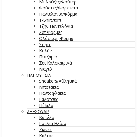
Μπλούζες/Φούτερ
Φούστες/Φορέματα
Παντελόνια/Φόρμα
T-Shirt/τοπ
Τζην Παντελόνια
Σετ Φόρμες
Ολόσωμη Φόρμα
Σορτς
Κολάν
Πυτζάμες
Σετ Καλοκαιρινά
Μαγιό
ΠΑΠΟΥΤΣΙΑ
Sneakers/Αθλητικά
Μποτάκια
Παντοφλάκια
Γαλότσες
Πέδιλα
ΑΞΕΣΟΥΑΡ
Καπέλα
Γυαλιά Ηλίου
Ζώνες
Κάλτσες