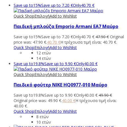
Save up to
15%
Save up to
7.20
€
Only
40.70
€
Quick Shop
Επιλογή
Add to Wishlist
Παιδική μπλούζα Emporio Armani EA7 Μαύρο
Save up to
15%
Save up to
7.20
€
Only
40.70
€
47.90
€
Original
price was: 47.90 €.
40.70
€
Η τρέχουσα τιμή είναι: 40.70 €.
Quick Shop
Επιλογή
Add to Wishlist
12 ετών
14 ετών
Save up to
19.8%
Save up to
9.90
€
Only
40.00
€
Quick Shop
Επιλογή
Add to Wishlist
Παιδικό φούτερ NIKE HQ0977-010 Μαύρο
Save up to
19.8%
Save up to
9.90
€
Only
40.00
€
49.90
€
Original price was: 49.90 €.
40.00
€
Η τρέχουσα τιμή είναι:
40.00 €.
Quick Shop
Επιλογή
Add to Wishlist
8 ετών
10 ετών