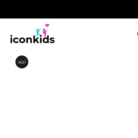
SALE!
IconKids.gr