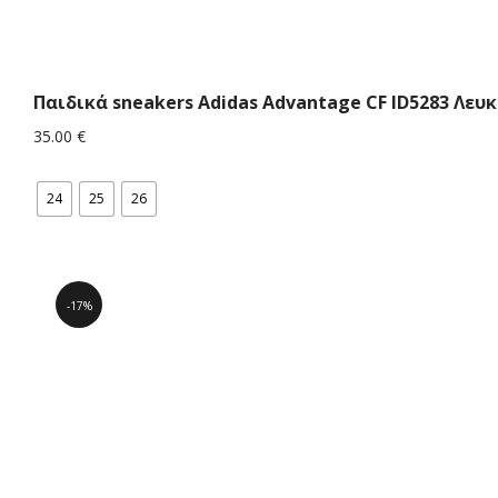
Παιδικά sneakers Adidas Advantage CF ID5283 Λευ
35.00
€
24
25
26
17%