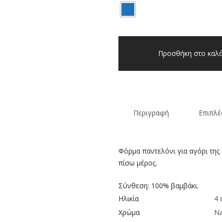
Παντελόνι
φόρμα
Προσθήκη στο καλά
αγόρι
Chicco
navy
ποσότητα
Περιγραφή
Επιπλέ
Φόρμα παντελόνι για αγόρι της
πίσω μέρος.
Σύνθεση: 100% βαμβάκι.
Ηλικία
4 
Χρώμα
N