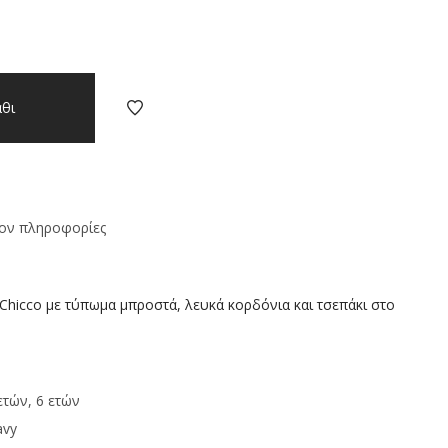
θι
ον πληροφορίες
 Chicco με τύπωμα μπροστά, λευκά κορδόνια και τσεπάκι στο
ετών, 6 ετών
avy