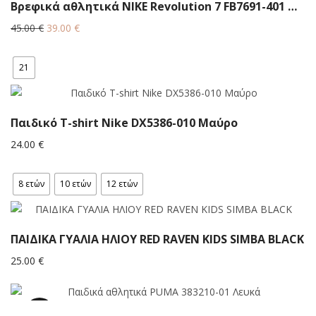
Βρεφικά αθλητικά NIKE Revolution 7 FB7691-401 Μπλε
Original
Η
45.00
€
39.00
€
price
τρέχουσα
was:
τιμή
21
45.00 €.
είναι:
39.00 €.
Παιδικό T-shirt Νike DX5386-010 Μαύρο
24.00
€
8 ετών
10 ετών
12 ετών
ΠΑΙΔΙΚΑ ΓΥΑΛΙΑ ΗΛΙΟΥ RED RAVEN KIDS SIMBA BLACK
25.00
€
38.8%