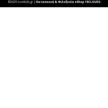
©2025 IconKids.gr |
Κατασκευή & Φιλοξενία eShop 19CLOUDS