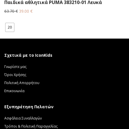
Παιδικά αθλητικά PUMA 383210-01 Λευκά
Original
Η
63.70
€
39.00
€
price
τρέχουσα
was:
τιμή
20
63.70 €.
είναι:
39.00 €.
Σχετικά με το IconKids
Γνωρίστε μας
Όροι Χρήσης
Πολιτική Απορρήτου
Επικοινωνία
Εξυπηρέτηση Πελατών
Ασφάλεια Συναλλαγών
Τρόποι & Πολιτική Παραγγελίας