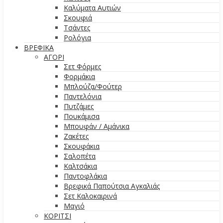
Καλύματα Αυτιών
Σκουφιά
Τσάντες
Ρολόγια
ΒΡΕΦΙΚΑ
ΑΓΟΡΙ
Σετ Φόρμες
Φορμάκια
Μπλούζα/Φούτερ
Παντελόνια
Πυτζάμες
Πουκάμισα
Μπουφάν / Αμάνικα
Ζακέτες
Σκουφάκια
Σαλοπέτα
Καλτσάκια
Παντοφλάκια
Βρεφικά Παπούτσια Αγκαλιάς
Σετ Καλοκαιρινά
Μαγιό
ΚΟΡΙΤΣΙ