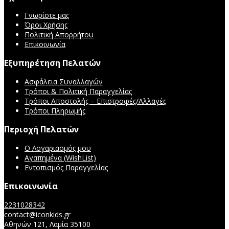
Γνωρίστε μας
Όροι Χρήσης
Πολιτική Απορρήτου
Επικοινωνία
Εξυπηρέτηση Πελατών
Ασφάλεια Συναλλαγών
Τρόποι & Πολιτική Παραγγελίας
Τρόποι Αποστολής – Επιστροφές/Αλλαγές
Τρόποι Πληρωμής
Περιοχή Πελατών
Ο Λογαριασμός μου
Αγαπημένα (WishList)
Εντοπισμός Παραγγελίας
Επικοινωνία
2231028342
contact@iconkids.gr
Αθηνών 121, Λαμία 35100