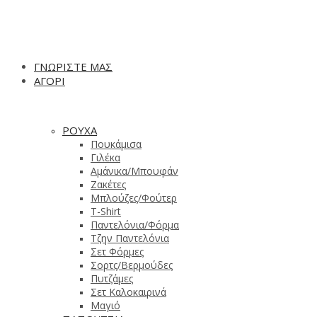
ΓΝΩΡΙΣΤΕ ΜΑΣ
ΑΓΟΡΙ
ΡΟΥΧΑ
Πουκάμισα
Γιλέκα
Αμάνικα/Μπουφάν
Ζακέτες
Μπλούζες/Φούτερ
T-Shirt
Παντελόνια/Φόρμα
Τζην Παντελόνια
Σετ Φόρμες
Σορτς/Βερμούδες
Πυτζάμες
Σετ Καλοκαιρινά
Μαγιό