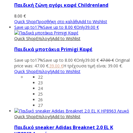
Παιδική ζώνη αγόρι καφέ Childrenland
8.00
€
Quick Shop
Προσθήκη στο καλάθι
Add to Wishlist
Save up to
17%
Save up to
8.00
€
Only
39.00
€
Quick Shop
Επιλογή
Add to Wishlist
Παιδικά μποτάκια Primigi Καφέ
Save up to
17%
Save up to
8.00
€
Only
39.00
€
47.00
€
Original
price was: 47.00 €.
39.00
€
Η τρέχουσα τιμή είναι: 39.00 €.
Quick Shop
Επιλογή
Add to Wishlist
22
23
24
25
26
27
Quick Shop
Επιλογή
Add to Wishlist
Παιδικό sneaker Adidas Breaknet 2.0 EL K