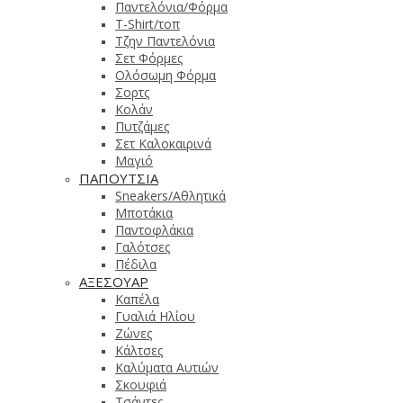
Παντελόνια/Φόρμα
T-Shirt/τοπ
Τζην Παντελόνια
Σετ Φόρμες
Ολόσωμη Φόρμα
Σορτς
Κολάν
Πυτζάμες
Σετ Καλοκαιρινά
Μαγιό
ΠΑΠΟΥΤΣΙΑ
Sneakers/Αθλητικά
Μποτάκια
Παντοφλάκια
Γαλότσες
Πέδιλα
ΑΞΕΣΟΥΑΡ
Καπέλα
Γυαλιά Ηλίου
Ζώνες
Κάλτσες
Καλύματα Αυτιών
Σκουφιά
Τσάντες