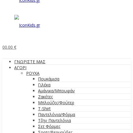
0
0.00
€
ΓΝΩΡΙΣΤΕ ΜΑΣ
ΑΓΟΡΙ
ΡΟΥΧΑ
Πουκάμισα
Γιλέκα
Αμάνικα/Μπουφάν
Ζακέτες
Μπλούζες/Φούτερ
T-Shirt
Παντελόνια/Φόρμα
Τζην Παντελόνια
Σετ Φόρμες
Σορτς/Βερμούδες