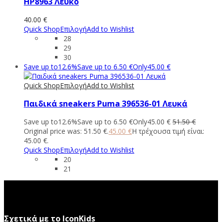
HP8963 Λευκό
40.00
€
Quick Shop
Επιλογή
Add to Wishlist
28
29
30
Save up to
12.6%
Save up to
6.50
€
Only
45.00
€
Quick Shop
Επιλογή
Add to Wishlist
Παιδικά sneakers Puma 396536-01 Λευκά
Save up to
12.6%
Save up to
6.50
€
Only
45.00
€
51.50
€
Original price was: 51.50 €.
45.00
€
Η τρέχουσα τιμή είναι:
45.00 €.
Quick Shop
Επιλογή
Add to Wishlist
20
21
Σχετικά με το IconKids