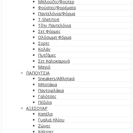
Μπλούζες/Φούτερ
Φούστες/Φορέματα
Παντελόνια/Φόρμα
T-Shirt/τοπ
Τζην Παντελόνια
Σετ Φόρμες
Ολόσωμη Φόρμα
Σορτς
Κολάν
Πυτζάμες
Σετ Καλοκαιρινά
Μαγιό
ΠΑΠΟΥΤΣΙΑ
Sneakers/Αθλητικά
Μποτάκια
Παντοφλάκια
Γαλότσες
Πέδιλα
ΑΞΕΣΟΥΑΡ
Καπέλα
Γυαλιά Ηλίου
Ζώνες
Κάλτσες