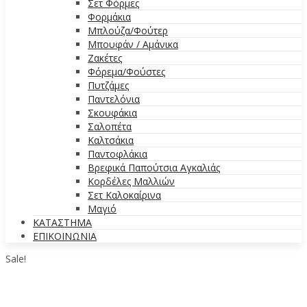
Σετ Φόρμες
Φορμάκια
Μπλούζα/Φούτερ
Μπουφάν / Αμάνικα
Ζακέτες
Φόρεμα/Φούστες
Πυτζάμες
Παντελόνια
Σκουφάκια
Σαλοπέτα
Καλτσάκια
Παντοφλάκια
Βρεφικά Παπούτσια Αγκαλιάς
Κορδέλες Μαλλιών
Σετ Καλοκαίρινα
Μαγιό
ΚΑΤΑΣΤΗΜΑ
ΕΠΙΚΟΙΝΩΝΙΑ
Sale!