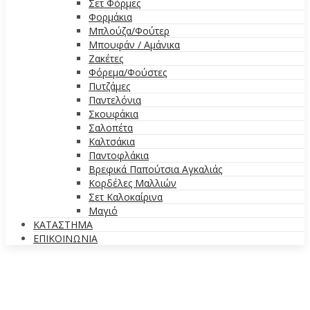
Σετ Φόρμες
Φορμάκια
Μπλούζα/Φούτερ
Μπουφάν / Αμάνικα
Ζακέτες
Φόρεμα/Φούστες
Πυτζάμες
Παντελόνια
Σκουφάκια
Σαλοπέτα
Καλτσάκια
Παντοφλάκια
Βρεφικά Παπούτσια Αγκαλιάς
Κορδέλες Μαλλιών
Σετ Καλοκαίρινα
Μαγιό
ΚΑΤΑΣΤΗΜΑ
ΕΠΙΚΟΙΝΩΝΙΑ