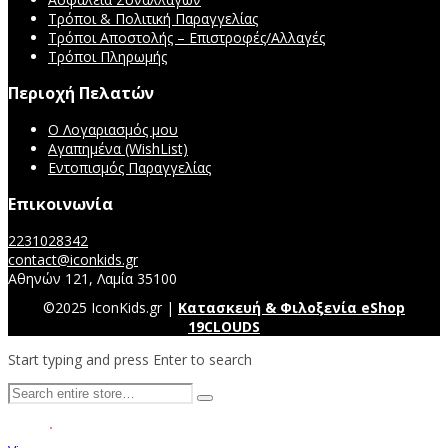
Τρόποι & Πολιτική Παραγγελίας
Τρόποι Αποστολής – Επιστροφές/Αλλαγές
Τρόποι Πληρωμής
Περιοχή Πελατών
Ο Λογαριασμός μου
Αγαπημένα (WishList)
Εντοπισμός Παραγγελίας
Επικοινωνία
2231028342
contact@iconkids.gr
Αθηνών 121, Λαμία 35100
©2025 IconKids.gr |
Κατασκευή & Φιλοξενία eShop
19CLOUDS
Start typing and press Enter to search