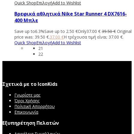
Quick Shop
Επιλογή
Add to Wishlist
Βρεφικά αθλητικά Nike Star Runner 4 DX7616-
400 Μπλε
Save up to
6.3%
Save up to
2.50
€
Only
37.00
€
39.50
€
Original
price was: 39.50 €.
37.00
€
Η τρέχουσα τιμή είναι: 37.00 €.
Quick Shop
Επιλογή
Add to Wishlist
21
22
Σχετικά με το IconKids
Γνωρίστε μας
Όροι Χρήσης
Πολιτική Απορρήτου
Επικοινωνία
Εξυπηρέτηση Πελατών
Ασφάλεια Συναλλαγών