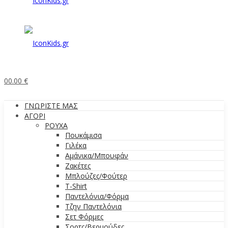
0
0.00
€
ΓΝΩΡΙΣΤΕ ΜΑΣ
ΑΓΟΡΙ
ΡΟΥΧΑ
Πουκάμισα
Γιλέκα
Αμάνικα/Μπουφάν
Ζακέτες
Μπλούζες/Φούτερ
T-Shirt
Παντελόνια/Φόρμα
Τζην Παντελόνια
Σετ Φόρμες
Σορτς/Βερμούδες