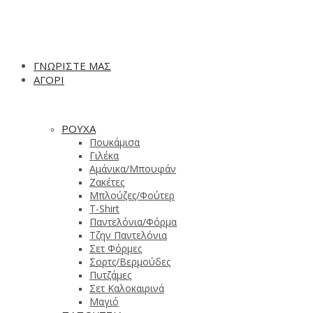
ΓΝΩΡΙΣΤΕ ΜΑΣ
ΑΓΟΡΙ
ΡΟΥΧΑ
Πουκάμισα
Γιλέκα
Αμάνικα/Μπουφάν
Ζακέτες
Μπλούζες/Φούτερ
T-Shirt
Παντελόνια/Φόρμα
Τζην Παντελόνια
Σετ Φόρμες
Σορτς/Βερμούδες
Πυτζάμες
Σετ Καλοκαιρινά
Μαγιό