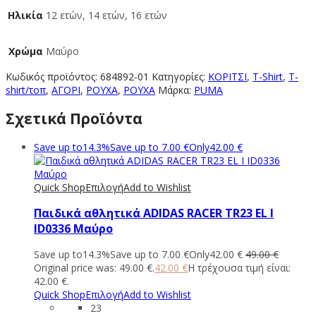
Ηλικία
12 ετών, 14 ετών, 16 ετών
Χρώμα
Μαύρο
Κωδικός προϊόντος:
684892-01
Κατηγορίες:
ΚΟΡΙΤΣΙ
,
T-Shirt
,
T-
shirt/τοπ
,
ΑΓΟΡΙ
,
ΡΟΥΧΑ
,
ΡΟΥΧΑ
Μάρκα:
PUMA
Σχετικά Προϊόντα
Save up to
14.3%
Save up to
7.00
€
Only
42.00
€
Quick Shop
Επιλογή
Add to Wishlist
Παιδικά αθλητικά ADIDAS RACER TR23 EL I
ID0336 Μαύρο
Save up to
14.3%
Save up to
7.00
€
Only
42.00
€
49.00
€
Original price was: 49.00 €.
42.00
€
Η τρέχουσα τιμή είναι:
42.00 €.
Quick Shop
Επιλογή
Add to Wishlist
23