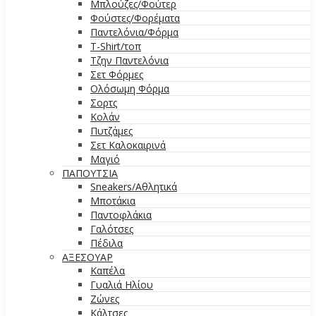
Μπλούζες/Φούτερ
Φούστες/Φορέματα
Παντελόνια/Φόρμα
T-Shirt/τοπ
Τζην Παντελόνια
Σετ Φόρμες
Ολόσωμη Φόρμα
Σορτς
Κολάν
Πυτζάμες
Σετ Καλοκαιρινά
Μαγιό
ΠΑΠΟΥΤΣΙΑ
Sneakers/Αθλητικά
Μποτάκια
Παντοφλάκια
Γαλότσες
Πέδιλα
ΑΞΕΣΟΥΑΡ
Καπέλα
Γυαλιά Ηλίου
Ζώνες
Κάλτσες