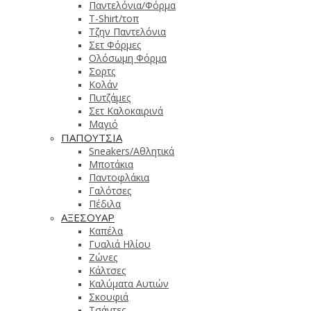
Παντελόνια/Φόρμα
T-Shirt/τοπ
Τζην Παντελόνια
Σετ Φόρμες
Ολόσωμη Φόρμα
Σορτς
Κολάν
Πυτζάμες
Σετ Καλοκαιρινά
Μαγιό
ΠΑΠΟΥΤΣΙΑ
Sneakers/Αθλητικά
Μποτάκια
Παντοφλάκια
Γαλότσες
Πέδιλα
ΑΞΕΣΟΥΑΡ
Καπέλα
Γυαλιά Ηλίου
Ζώνες
Κάλτσες
Καλύματα Αυτιών
Σκουφιά
Τσάντες