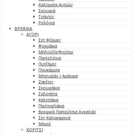
Καλύματα Αυτιών
Σκουφιά
Τσάντες
Ρολόγια
ΒΡΕΦΙΚΑ
ΑΓΟΡΙ
Σετ Φόρμες
Φορμάκια
Μπλούζα/Φούτερ
Παντελόνια
Πυτζάμες
Πουκάμισα
Μπουφάν / Αμάνικα
Ζακέτες
Σκουφάκια
Σαλοπέτα
Καλτσάκια
Παντοφλάκια
Βρεφικά Παπούτσια Αγκαλιάς
Σετ Καλοκαιρινά
Μαγιό
ΚΟΡΙΤΣΙ