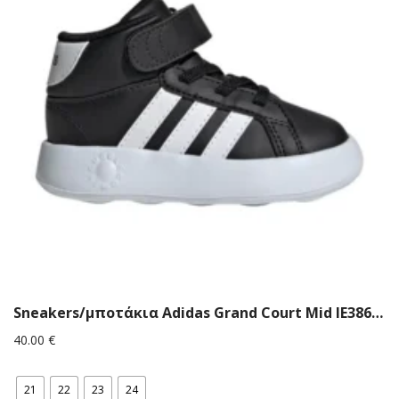
Sneakers/μποτάκια Αdidas Grand Court Mid IE3867 Μαύρα
40.00
€
21
22
23
24