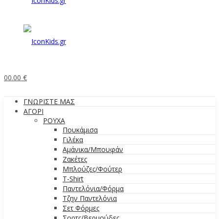
0
0.00
€
ΓΝΩΡΙΣΤΕ ΜΑΣ
ΑΓΟΡΙ
ΡΟΥΧΑ
Πουκάμισα
Γιλέκα
Αμάνικα/Μπουφάν
Ζακέτες
Μπλούζες/Φούτερ
T-Shirt
Παντελόνια/Φόρμα
Τζην Παντελόνια
Σετ Φόρμες
Σορτς/Βερμούδες