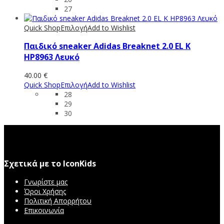
27
Quick Shop
Επιλογή
Add to Wishlist
Παιδικό sneaker Adidas Breaknet 2.0 EL K
HP8963 Λευκό
40.00
€
Quick Shop
Επιλογή
Add to Wishlist
28
29
30
Σχετικά με το IconKids
Γνωρίστε μας
Όροι Χρήσης
Πολιτική Απορρήτου
Επικοινωνία