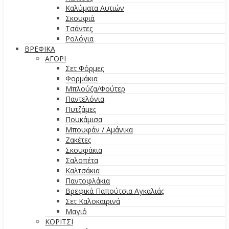
Καλύματα Αυτιών
Σκουφιά
Τσάντες
Ρολόγια
ΒΡΕΦΙΚΑ
ΑΓΟΡΙ
Σετ Φόρμες
Φορμάκια
Μπλούζα/Φούτερ
Παντελόνια
Πυτζάμες
Πουκάμισα
Μπουφάν / Αμάνικα
Ζακέτες
Σκουφάκια
Σαλοπέτα
Καλτσάκια
Παντοφλάκια
Βρεφικά Παπούτσια Αγκαλιάς
Σετ Καλοκαιρινά
Μαγιό
ΚΟΡΙΤΣΙ