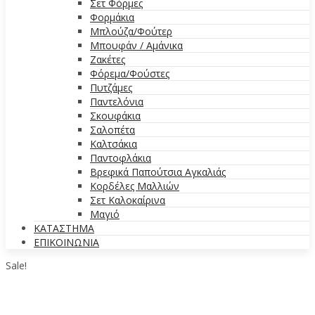
Σετ Φόρμες
Φορμάκια
Μπλούζα/Φούτερ
Μπουφάν / Αμάνικα
Ζακέτες
Φόρεμα/Φούστες
Πυτζάμες
Παντελόνια
Σκουφάκια
Σαλοπέτα
Καλτσάκια
Παντοφλάκια
Βρεφικά Παπούτσια Αγκαλιάς
Κορδέλες Μαλλιών
Σετ Καλοκαίρινα
Μαγιό
ΚΑΤΑΣΤΗΜΑ
ΕΠΙΚΟΙΝΩΝΙΑ
Sale!