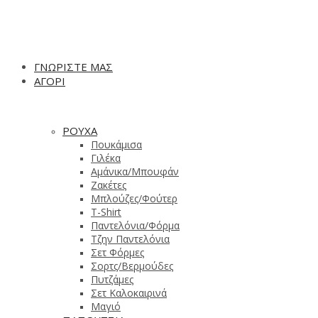
ΓΝΩΡΙΣΤΕ ΜΑΣ
ΑΓΟΡΙ
ΡΟΥΧΑ
Πουκάμισα
Γιλέκα
Αμάνικα/Μπουφάν
Ζακέτες
Μπλούζες/Φούτερ
T-Shirt
Παντελόνια/Φόρμα
Τζην Παντελόνια
Σετ Φόρμες
Σορτς/Βερμούδες
Πυτζάμες
Σετ Καλοκαιρινά
Μαγιό