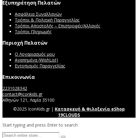
Εξυπηρέτηση Πελατών
Ασφάλεια Συναλλαγών
Τρόποι & Πολιτική Παραγγελίας
Τρόποι Αποστολής – Επιστροφές/Αλλαγές
Τρόποι Πληρωμής
Περιοχή Πελατών
Ο Λογαριασμός μου
Αγαπημένα (WishList)
Εντοπισμός Παραγγελίας
Επικοινωνία
2231028342
contact@iconkids.gr
Αθηνών 121, Λαμία 35100
©2025 IconKids.gr |
Κατασκευή & Φιλοξενία eShop
19CLOUDS
Start typing and press Enter to search