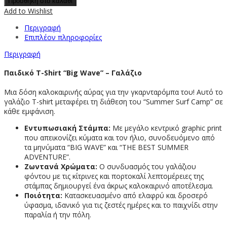
Προσθήκη στο καλάθι
Add to Wishlist
Περιγραφή
Επιπλέον πληροφορίες
Περιγραφή
Παιδικό T-Shirt “Big Wave” – Γαλάζιο
Μια δόση καλοκαιρινής αύρας για την γκαρνταρόμπα του! Αυτό το
γαλάζιο T-shirt μεταφέρει τη διάθεση του “Summer Surf Camp” σε
κάθε εμφάνιση.
Εντυπωσιακή Στάμπα:
Με μεγάλο κεντρικό graphic print
που απεικονίζει κύματα και τον ήλιο, συνοδευόμενο από
τα μηνύματα “BIG WAVE” και “THE BEST SUMMER
ADVENTURE”.
Ζωντανά Χρώματα:
Ο συνδυασμός του γαλάζιου
φόντου με τις κίτρινες και πορτοκαλί λεπτομέρειες της
στάμπας δημιουργεί ένα άκρως καλοκαιρινό αποτέλεσμα.
Ποιότητα:
Κατασκευασμένο από ελαφρύ και δροσερό
ύφασμα, ιδανικό για τις ζεστές ημέρες και το παιχνίδι στην
παραλία ή την πόλη.