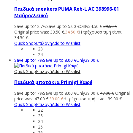
Παιδικά sneakers PUMA Reb-L AC 398996-01
Μαύρο/λευκό
Save up to
12.7%
Save up to
5.00
€
Only
34.50
€
39.50
€
Original price was: 39.50 €.
34.50
€
Η τρέχουσα τιμή είναι:
34.50 €.
Quick Shop
Επιλογή
Add to Wishlist
23
24
Save up to
17%
Save up to
8.00
€
Only
39.00
€
Quick Shop
Επιλογή
Add to Wishlist
Παιδικά μποτάκια Primigi Καφέ
Save up to
17%
Save up to
8.00
€
Only
39.00
€
47.00
€
Original
price was: 47.00 €.
39.00
€
Η τρέχουσα τιμή είναι: 39.00 €.
Quick Shop
Επιλογή
Add to Wishlist
22
23
24
25
26