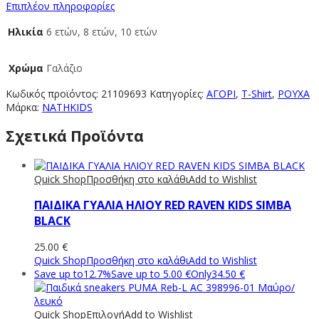
Επιπλέον πληροφορίες
Ηλικία
6 ετών, 8 ετών, 10 ετών
Χρώμα
Γαλάζιο
Κωδικός προϊόντος:
21109693
Κατηγορίες:
ΑΓΟΡΙ
,
T-Shirt
,
ΡΟΥΧΑ
Μάρκα:
NATHKIDS
Σχετικά Προϊόντα
Quick Shop
Προσθήκη στο καλάθι
Add to Wishlist
ΠΑΙΔΙΚΑ ΓΥΑΛΙΑ ΗΛΙΟΥ RED RAVEN KIDS SIMBA
BLACK
25.00
€
Quick Shop
Προσθήκη στο καλάθι
Add to Wishlist
Save up to
12.7%
Save up to
5.00
€
Only
34.50
€
Quick Shop
Επιλογή
Add to Wishlist