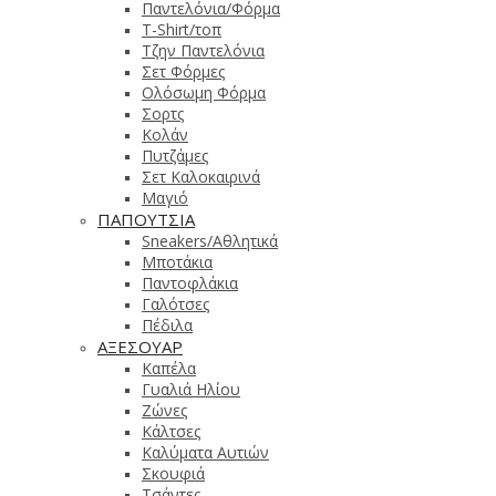
Παντελόνια/Φόρμα
T-Shirt/τοπ
Τζην Παντελόνια
Σετ Φόρμες
Ολόσωμη Φόρμα
Σορτς
Κολάν
Πυτζάμες
Σετ Καλοκαιρινά
Μαγιό
ΠΑΠΟΥΤΣΙΑ
Sneakers/Αθλητικά
Μποτάκια
Παντοφλάκια
Γαλότσες
Πέδιλα
ΑΞΕΣΟΥΑΡ
Καπέλα
Γυαλιά Ηλίου
Ζώνες
Κάλτσες
Καλύματα Αυτιών
Σκουφιά
Τσάντες