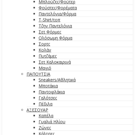
Μπλούζες/Φούτερ
Φούστες/Φορέματα
Παντελόνια/Φόρμα
T-Shirt/τοπ
Τζην Παντελόνια
Σετ Φόρμες
Ολόσωμη Φόρμα
Σορτς
Κολάν
Πυτζάμες
Σετ Καλοκαιρινά
Μαγιό
ΠΑΠΟΥΤΣΙΑ
Sneakers/Αθλητικά
Μποτάκια
Παντοφλάκια
Γαλότσες
Πέδιλα
ΑΞΕΣΟΥΑΡ
Καπέλα
Γυαλιά Ηλίου
Ζώνες
Κάλτσες