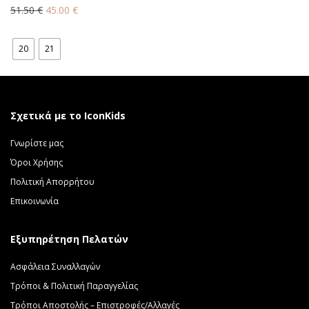
Original
Η
51.50
€
45.00
€
price
τρέχουσα
was:
τιμή
20
21
51.50 €.
είναι:
45.00 €.
Σχετικά με το IconKids
Γνωρίστε μας
Όροι Χρήσης
Πολιτική Απορρήτου
Επικοινωνία
Εξυπηρέτηση Πελατών
Ασφάλεια Συναλλαγών
Τρόποι & Πολιτική Παραγγελίας
Τρόποι Αποστολής – Επιστροφές/Αλλαγές