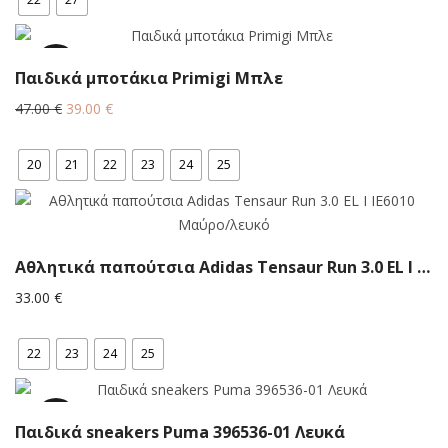
17%
Παιδικά μποτάκια Primigi Μπλε
Original
Η
47.00
€
39.00
€
price
τρέχουσα
was:
τιμή
20
21
22
23
24
25
47.00 €.
είναι:
39.00 €.
Αθλητικά παπούτσια Αdidas Tensaur Run 3.0 EL I IE6010 Μαύρο/λευκό
33.00
€
22
23
24
25
12.6%
Παιδικά sneakers Puma 396536-01 Λευκά