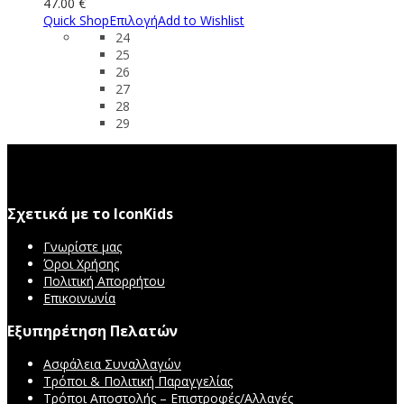
47.00
€
Quick Shop
Επιλογή
Add to Wishlist
24
25
26
27
28
29
Σχετικά με το IconKids
Γνωρίστε μας
Όροι Χρήσης
Πολιτική Απορρήτου
Επικοινωνία
Εξυπηρέτηση Πελατών
Ασφάλεια Συναλλαγών
Τρόποι & Πολιτική Παραγγελίας
Τρόποι Αποστολής – Επιστροφές/Αλλαγές