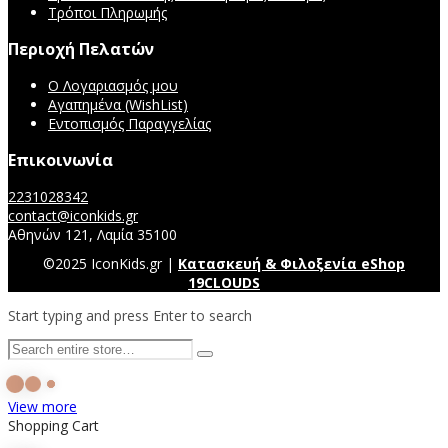
Τρόποι Πληρωμής
Περιοχή Πελατών
Ο Λογαριασμός μου
Αγαπημένα (WishList)
Εντοπισμός Παραγγελίας
Επικοινωνία
2231028342
contact@iconkids.gr
Αθηνών 121, Λαμία 35100
©2025 IconKids.gr |
Κατασκευή & Φιλοξενία eShop
19CLOUDS
Start typing and press Enter to search
View more
Shopping Cart