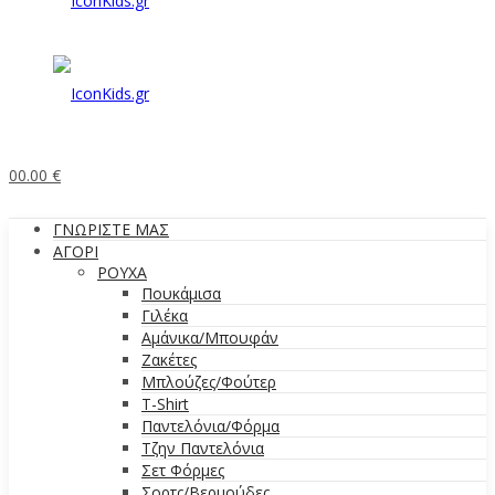
0
0.00
€
ΓΝΩΡΙΣΤΕ ΜΑΣ
ΑΓΟΡΙ
ΡΟΥΧΑ
Πουκάμισα
Γιλέκα
Αμάνικα/Μπουφάν
Ζακέτες
Μπλούζες/Φούτερ
T-Shirt
Παντελόνια/Φόρμα
Τζην Παντελόνια
Σετ Φόρμες
Σορτς/Βερμούδες