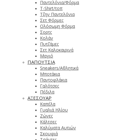
Παντελόνια/Φόρμα
T-Shirt/τοπ
Τζην Παντελόνια
Σετ Φόρμες
Ολόσωμη Φόρμα
Σορτς
Κολάν
Πυτζάμες
Σετ Καλοκαιρινά
Μαγιό
ΠΑΠΟΥΤΣΙΑ
Sneakers/Αθλητικά
Μποτάκια
Παντοφλάκια
Γαλότσες
Πέδιλα
ΑΞΕΣΟΥΑΡ
Καπέλα
Γυαλιά Ηλίου
Ζώνες
Κάλτσες
Καλύματα Αυτιών
Σκουφιά
Τσάντες