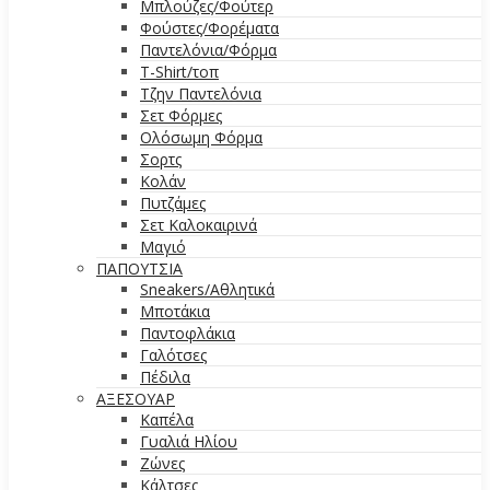
Μπλούζες/Φούτερ
Φούστες/Φορέματα
Παντελόνια/Φόρμα
T-Shirt/τοπ
Τζην Παντελόνια
Σετ Φόρμες
Ολόσωμη Φόρμα
Σορτς
Κολάν
Πυτζάμες
Σετ Καλοκαιρινά
Μαγιό
ΠΑΠΟΥΤΣΙΑ
Sneakers/Αθλητικά
Μποτάκια
Παντοφλάκια
Γαλότσες
Πέδιλα
ΑΞΕΣΟΥΑΡ
Καπέλα
Γυαλιά Ηλίου
Ζώνες
Κάλτσες