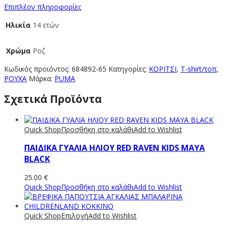
Επιπλέον πληροφορίες
Ηλικία
14 ετών
Χρώμα
Ροζ
Κωδικός προϊόντος:
684892-65
Κατηγορίες:
ΚΟΡΙΤΣΙ
,
T-shirt/τοπ
,
ΡΟΥΧΑ
Μάρκα:
PUMA
Σχετικά Προϊόντα
Quick Shop
Προσθήκη στο καλάθι
Add to Wishlist
ΠΑΙΔΙΚΑ ΓΥΑΛΙΑ ΗΛΙΟΥ RED RAVEN KIDS MAYA
BLACK
25.00
€
Quick Shop
Προσθήκη στο καλάθι
Add to Wishlist
Quick Shop
Επιλογή
Add to Wishlist