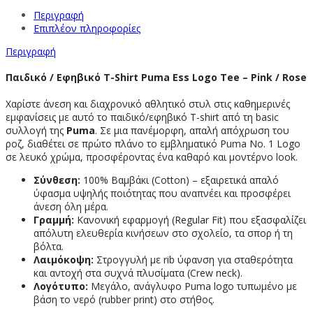
Περιγραφή
Επιπλέον πληροφορίες
Περιγραφή
Παιδικό / Εφηβικό T-Shirt Puma Ess Logo Tee – Pink / Rose
Χαρίστε άνεση και διαχρονικό αθλητικό στυλ στις καθημερινές
εμφανίσεις με αυτό το παιδικό/εφηβικό T-shirt από τη basic
συλλογή της
Puma
. Σε μια πανέμορφη, απαλή απόχρωση του
ροζ, διαθέτει σε πρώτο πλάνο το εμβληματικό Puma No. 1 Logo
σε λευκό χρώμα, προσφέροντας ένα καθαρό και μοντέρνο look.
Σύνθεση:
100% Βαμβάκι (Cotton) – εξαιρετικά απαλό
ύφασμα υψηλής ποιότητας που αναπνέει και προσφέρει
άνεση όλη μέρα.
Γραμμή:
Κανονική εφαρμογή (Regular Fit) που εξασφαλίζει
απόλυτη ελευθερία κινήσεων στο σχολείο, τα σπορ ή τη
βόλτα.
Λαιμόκοψη:
Στρογγυλή με rib ύφανση για σταθερότητα
και αντοχή στα συχνά πλυσίματα (Crew neck).
Λογότυπο:
Μεγάλο, ανάγλυφο Puma logo τυπωμένο με
βάση το νερό (rubber print) στο στήθος.