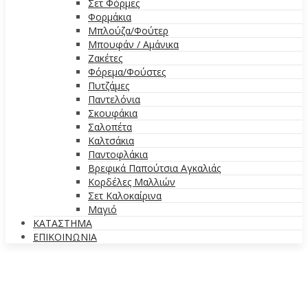
Σετ Φόρμες
Φορμάκια
Μπλούζα/Φούτερ
Μπουφάν / Αμάνικα
Ζακέτες
Φόρεμα/Φούστες
Πυτζάμες
Παντελόνια
Σκουφάκια
Σαλοπέτα
Καλτσάκια
Παντοφλάκια
Βρεφικά Παπούτσια Αγκαλιάς
Κορδέλες Μαλλιών
Σετ Καλοκαίρινα
Μαγιό
ΚΑΤΑΣΤΗΜΑ
ΕΠΙΚΟΙΝΩΝΙΑ