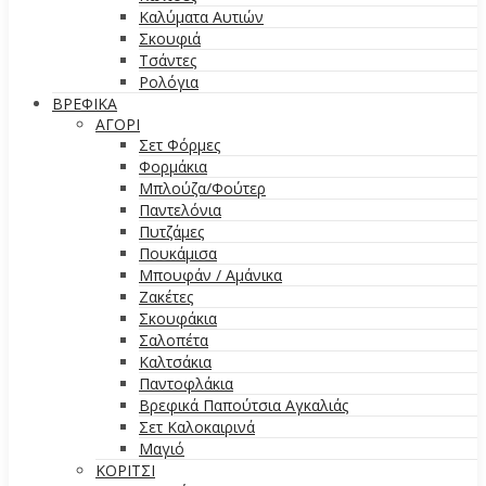
Καλύματα Αυτιών
Σκουφιά
Τσάντες
Ρολόγια
ΒΡΕΦΙΚΑ
ΑΓΟΡΙ
Σετ Φόρμες
Φορμάκια
Μπλούζα/Φούτερ
Παντελόνια
Πυτζάμες
Πουκάμισα
Μπουφάν / Αμάνικα
Ζακέτες
Σκουφάκια
Σαλοπέτα
Καλτσάκια
Παντοφλάκια
Βρεφικά Παπούτσια Αγκαλιάς
Σετ Καλοκαιρινά
Μαγιό
ΚΟΡΙΤΣΙ