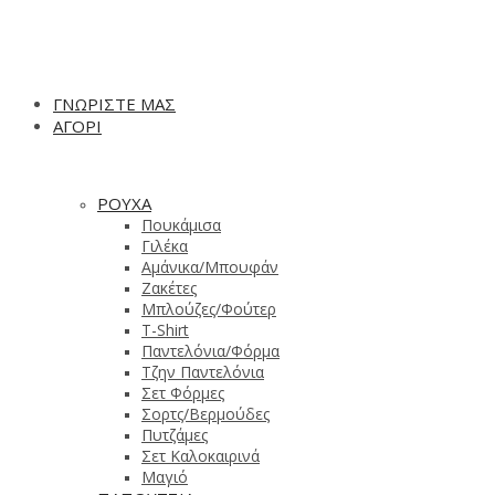
ΓΝΩΡΙΣΤΕ ΜΑΣ
ΑΓΟΡΙ
ΡΟΥΧΑ
Πουκάμισα
Γιλέκα
Αμάνικα/Μπουφάν
Ζακέτες
Μπλούζες/Φούτερ
T-Shirt
Παντελόνια/Φόρμα
Τζην Παντελόνια
Σετ Φόρμες
Σορτς/Βερμούδες
Πυτζάμες
Σετ Καλοκαιρινά
Μαγιό