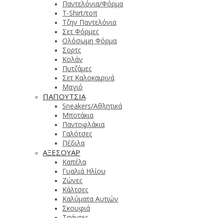
Παντελόνια/Φόρμα
T-Shirt/τοπ
Τζην Παντελόνια
Σετ Φόρμες
Ολόσωμη Φόρμα
Σορτς
Κολάν
Πυτζάμες
Σετ Καλοκαιρινά
Μαγιό
ΠΑΠΟΥΤΣΙΑ
Sneakers/Αθλητικά
Μποτάκια
Παντοφλάκια
Γαλότσες
Πέδιλα
ΑΞΕΣΟΥΑΡ
Καπέλα
Γυαλιά Ηλίου
Ζώνες
Κάλτσες
Καλύματα Αυτιών
Σκουφιά
Τσάντες