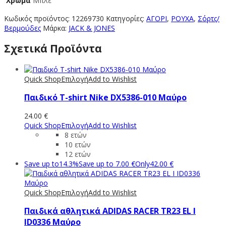
Χρώμα
Μπλε
Κωδικός προϊόντος:
12269730
Κατηγορίες:
ΑΓΟΡΙ
,
ΡΟΥΧΑ
,
Σόρτς/
Βερμούδες
Μάρκα:
JACK & JONES
Σχετικά Προϊόντα
Quick Shop
Επιλογή
Add to Wishlist
Παιδικό T-shirt Νike DX5386-010 Μαύρο
24.00
€
Quick Shop
Επιλογή
Add to Wishlist
8 ετών
10 ετών
12 ετών
Save up to
14.3%
Save up to
7.00
€
Only
42.00
€
Quick Shop
Επιλογή
Add to Wishlist
Παιδικά αθλητικά ADIDAS RACER TR23 EL I
ID0336 Μαύρο