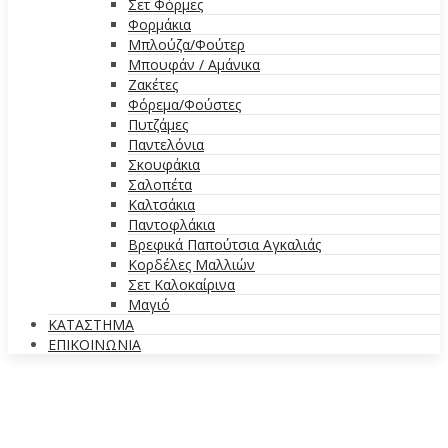
Σετ Φόρμες
Φορμάκια
Μπλούζα/Φούτερ
Μπουφάν / Αμάνικα
Ζακέτες
Φόρεμα/Φούστες
Πυτζάμες
Παντελόνια
Σκουφάκια
Σαλοπέτα
Καλτσάκια
Παντοφλάκια
Βρεφικά Παπούτσια Αγκαλιάς
Κορδέλες Μαλλιών
Σετ Καλοκαίρινα
Μαγιό
ΚΑΤΑΣΤΗΜΑ
ΕΠΙΚΟΙΝΩΝΙΑ