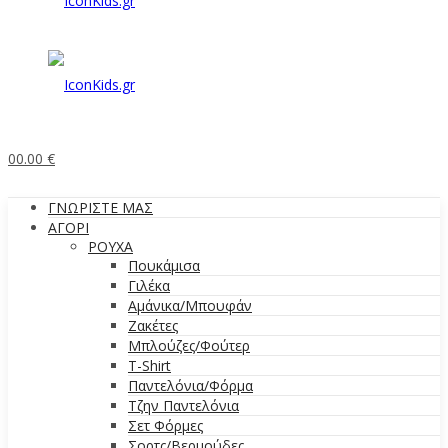
0
0.00
€
ΓΝΩΡΙΣΤΕ ΜΑΣ
ΑΓΟΡΙ
ΡΟΥΧΑ
Πουκάμισα
Γιλέκα
Αμάνικα/Μπουφάν
Ζακέτες
Μπλούζες/Φούτερ
T-Shirt
Παντελόνια/Φόρμα
Τζην Παντελόνια
Σετ Φόρμες
Σορτς/Βερμούδες