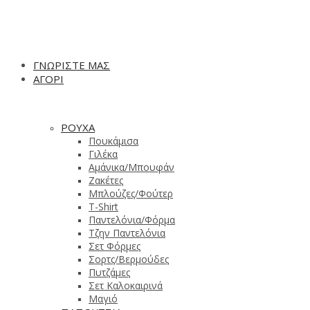
ΓΝΩΡΙΣΤΕ ΜΑΣ
ΑΓΟΡΙ
ΡΟΥΧΑ
Πουκάμισα
Γιλέκα
Αμάνικα/Μπουφάν
Ζακέτες
Μπλούζες/Φούτερ
T-Shirt
Παντελόνια/Φόρμα
Τζην Παντελόνια
Σετ Φόρμες
Σορτς/Βερμούδες
Πυτζάμες
Σετ Καλοκαιρινά
Μαγιό