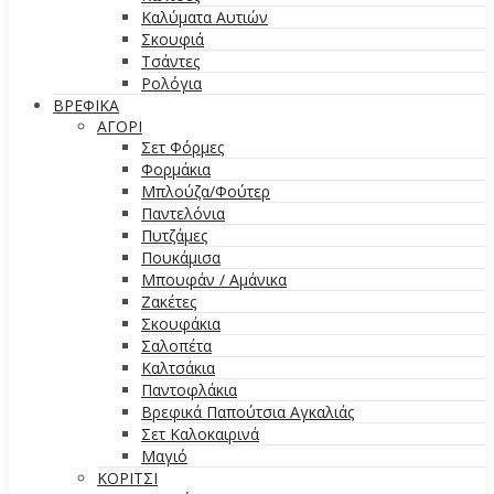
Καλύματα Αυτιών
Σκουφιά
Τσάντες
Ρολόγια
ΒΡΕΦΙΚΑ
ΑΓΟΡΙ
Σετ Φόρμες
Φορμάκια
Μπλούζα/Φούτερ
Παντελόνια
Πυτζάμες
Πουκάμισα
Μπουφάν / Αμάνικα
Ζακέτες
Σκουφάκια
Σαλοπέτα
Καλτσάκια
Παντοφλάκια
Βρεφικά Παπούτσια Αγκαλιάς
Σετ Καλοκαιρινά
Μαγιό
ΚΟΡΙΤΣΙ