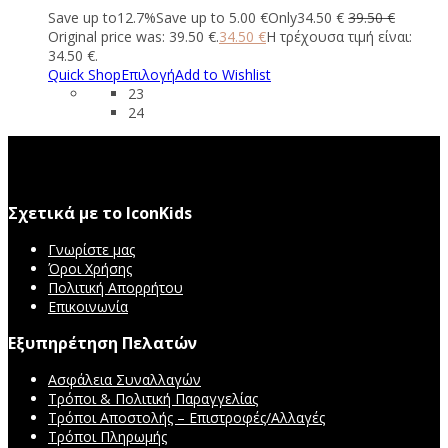
Save up to
12.7%
Save up to
5.00
€
Only
34.50
€
39.50
€
Original price was: 39.50 €.
34.50
€
Η τρέχουσα τιμή είναι:
34.50 €.
Quick Shop
Επιλογή
Add to Wishlist
23
24
Σχετικά με το IconKids
Γνωρίστε μας
Όροι Χρήσης
Πολιτική Απορρήτου
Επικοινωνία
Εξυπηρέτηση Πελατών
Ασφάλεια Συναλλαγών
Τρόποι & Πολιτική Παραγγελίας
Τρόποι Αποστολής – Επιστροφές/Αλλαγές
Τρόποι Πληρωμής