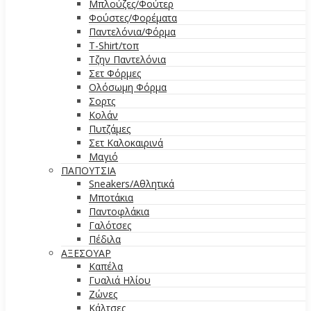
Μπλούζες/Φούτερ
Φούστες/Φορέματα
Παντελόνια/Φόρμα
T-Shirt/τοπ
Τζην Παντελόνια
Σετ Φόρμες
Ολόσωμη Φόρμα
Σορτς
Κολάν
Πυτζάμες
Σετ Καλοκαιρινά
Μαγιό
ΠΑΠΟΥΤΣΙΑ
Sneakers/Αθλητικά
Μποτάκια
Παντοφλάκια
Γαλότσες
Πέδιλα
ΑΞΕΣΟΥΑΡ
Καπέλα
Γυαλιά Ηλίου
Ζώνες
Κάλτσες