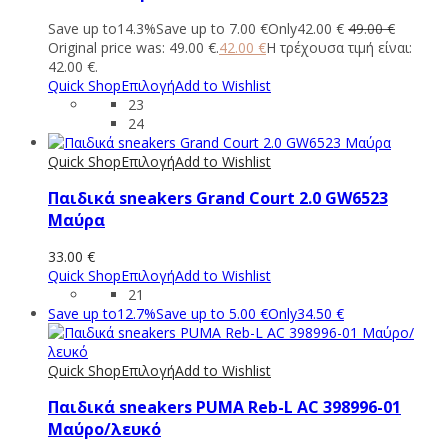
Save up to
14.3%
Save up to
7.00
€
Only
42.00
€
49.00
€
Original price was: 49.00 €.
42.00
€
Η τρέχουσα τιμή είναι:
42.00 €.
Quick Shop
Επιλογή
Add to Wishlist
23
24
Quick Shop
Επιλογή
Add to Wishlist
Παιδικά sneakers Grand Court 2.0 GW6523
Μαύρα
33.00
€
Quick Shop
Επιλογή
Add to Wishlist
21
Save up to
12.7%
Save up to
5.00
€
Only
34.50
€
Quick Shop
Επιλογή
Add to Wishlist
Παιδικά sneakers PUMA Reb-L AC 398996-01
Μαύρο/λευκό