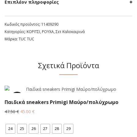
Επιπλέον πληροφορίες
Κωδικός προϊόντος:
11409290
Κατηγορίες:
ΚΟΡΙΤΣΙ
,
ΡΟΥΧΑ
,
Σετ Καλοκαιρινά
Μάρκα:
TUC TUC
Σχετικά Προϊόντα
5.3%
Παιδικά sneakers Primigi Μαύρο/πολύχρωμο
Original
Η
47.50
€
45.00
€
price
τρέχουσα
was:
τιμή
24
25
26
27
28
29
47.50 €.
είναι:
45.00 €.