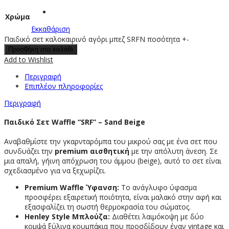
Χρώμα
Εκκαθάριση
Παιδικό σετ καλοκαιρινό αγόρι μπεζ SRFN ποσότητα
+
-
Προσθήκη στο καλάθι
Add to Wishlist
Περιγραφή
Επιπλέον πληροφορίες
Περιγραφή
Παιδικό Σετ Waffle “SRF” – Sand Beige
Αναβαθμίστε την γκαρνταρόμπα του μικρού σας με ένα σετ που
συνδυάζει την
premium αισθητική
με την απόλυτη άνεση. Σε
μια απαλή, γήινη απόχρωση του άμμου (beige), αυτό το σετ είναι
σχεδιασμένο για να ξεχωρίζει.
Premium Waffle Ύφανση:
Το ανάγλυφο ύφασμα
προσφέρει εξαιρετική ποιότητα, είναι μαλακό στην αφή και
εξασφαλίζει τη σωστή θερμοκρασία του σώματος.
Henley Style Μπλούζα:
Διαθέτει λαιμόκοψη με δύο
κομψά ξύλινα κουμπάκια που προσδίδουν έναν vintage και