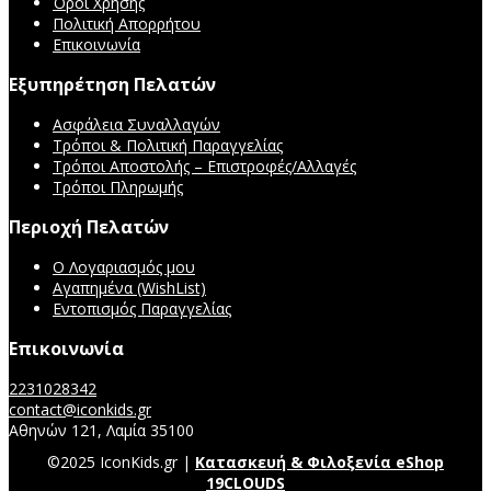
Όροι Χρήσης
Πολιτική Απορρήτου
Επικοινωνία
Εξυπηρέτηση Πελατών
Ασφάλεια Συναλλαγών
Τρόποι & Πολιτική Παραγγελίας
Τρόποι Αποστολής – Επιστροφές/Αλλαγές
Τρόποι Πληρωμής
Περιοχή Πελατών
Ο Λογαριασμός μου
Αγαπημένα (WishList)
Εντοπισμός Παραγγελίας
Επικοινωνία
2231028342
contact@iconkids.gr
Αθηνών 121, Λαμία 35100
©2025 IconKids.gr |
Κατασκευή & Φιλοξενία eShop
19CLOUDS