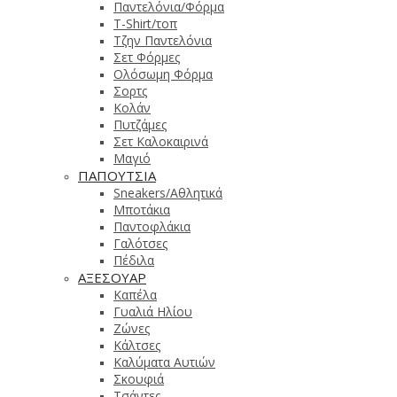
Παντελόνια/Φόρμα
T-Shirt/τοπ
Τζην Παντελόνια
Σετ Φόρμες
Ολόσωμη Φόρμα
Σορτς
Κολάν
Πυτζάμες
Σετ Καλοκαιρινά
Μαγιό
ΠΑΠΟΥΤΣΙΑ
Sneakers/Αθλητικά
Μποτάκια
Παντοφλάκια
Γαλότσες
Πέδιλα
ΑΞΕΣΟΥΑΡ
Καπέλα
Γυαλιά Ηλίου
Ζώνες
Κάλτσες
Καλύματα Αυτιών
Σκουφιά
Τσάντες