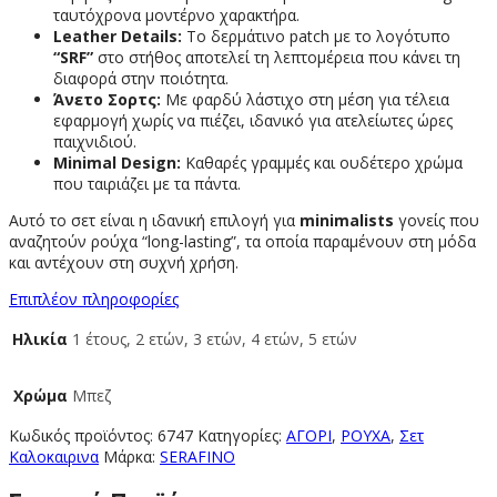
ταυτόχρονα μοντέρνο χαρακτήρα.
Leather Details:
Το δερμάτινο patch με το λογότυπο
“SRF”
στο στήθος αποτελεί τη λεπτομέρεια που κάνει τη
διαφορά στην ποιότητα.
Άνετο Σορτς:
Με φαρδύ λάστιχο στη μέση για τέλεια
εφαρμογή χωρίς να πιέζει, ιδανικό για ατελείωτες ώρες
παιχνιδιού.
Minimal Design:
Καθαρές γραμμές και ουδέτερο χρώμα
που ταιριάζει με τα πάντα.
Αυτό το σετ είναι η ιδανική επιλογή για
minimalists
γονείς που
αναζητούν ρούχα “long-lasting”, τα οποία παραμένουν στη μόδα
και αντέχουν στη συχνή χρήση.
Επιπλέον πληροφορίες
Ηλικία
1 έτους, 2 ετών, 3 ετών, 4 ετών, 5 ετών
Χρώμα
Μπεζ
Κωδικός προϊόντος:
6747
Κατηγορίες:
ΑΓΟΡΙ
,
ΡΟΥΧΑ
,
Σετ
Καλοκαιρινα
Μάρκα:
SERAFINO