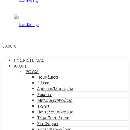
0
0.00
€
ΓΝΩΡΙΣΤΕ ΜΑΣ
ΑΓΟΡΙ
ΡΟΥΧΑ
Πουκάμισα
Γιλέκα
Αμάνικα/Μπουφάν
Ζακέτες
Μπλούζες/Φούτερ
T-Shirt
Παντελόνια/Φόρμα
Τζην Παντελόνια
Σετ Φόρμες
Σορτς/Βερμούδες