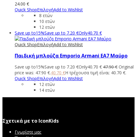
24.00
€
Quick Shop
Επιλογή
Add to Wishlist
8 ετών
10 ετών
12 ετών
Save up to
15%
Save up to
7.20
€
Only
40.70
€
Quick Shop
Επιλογή
Add to Wishlist
Παιδική μπλούζα Emporio Armani EA7 Μαύρο
Save up to
15%
Save up to
7.20
€
Only
40.70
€
47.90
€
Original
price was: 47.90 €.
40.70
€
Η τρέχουσα τιμή είναι: 40.70 €.
Quick Shop
Επιλογή
Add to Wishlist
12 ετών
14 ετών
Σχετικά με το IconKids
Γνωρίστε μας