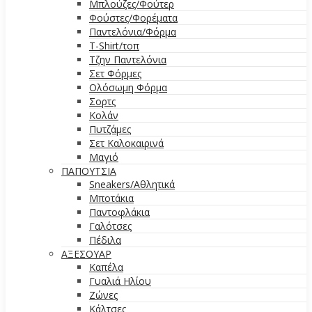
Μπλούζες/Φούτερ
Φούστες/Φορέματα
Παντελόνια/Φόρμα
T-Shirt/τοπ
Τζην Παντελόνια
Σετ Φόρμες
Ολόσωμη Φόρμα
Σορτς
Κολάν
Πυτζάμες
Σετ Καλοκαιρινά
Μαγιό
ΠΑΠΟΥΤΣΙΑ
Sneakers/Αθλητικά
Μποτάκια
Παντοφλάκια
Γαλότσες
Πέδιλα
ΑΞΕΣΟΥΑΡ
Καπέλα
Γυαλιά Ηλίου
Ζώνες
Κάλτσες