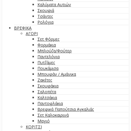
Καλύματα Αυτιών
Σκουφιά
Τσάντες
Ρολόγια
ΒΡΕΦΙΚΑ
ΑΓΟΡΙ
Σετ Φόρμες
Φορμάκια
Μπλούζα/Φούτερ
Παντελόνια
Πυτζάμες
Πουκάμισα
Μπουφάν / Αμάνικα
Ζακέτες
Σκουφάκια
Σαλοπέτα
Καλτσάκια
Παντοφλάκια
Βρεφικά Παπούτσια Αγκαλιάς
Σετ Καλοκαιρινά
Μαγιό
ΚΟΡΙΤΣΙ