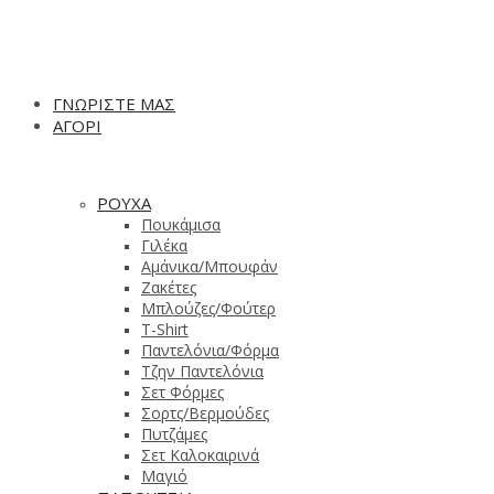
ΓΝΩΡΙΣΤΕ ΜΑΣ
ΑΓΟΡΙ
ΡΟΥΧΑ
Πουκάμισα
Γιλέκα
Αμάνικα/Μπουφάν
Ζακέτες
Μπλούζες/Φούτερ
T-Shirt
Παντελόνια/Φόρμα
Τζην Παντελόνια
Σετ Φόρμες
Σορτς/Βερμούδες
Πυτζάμες
Σετ Καλοκαιρινά
Μαγιό