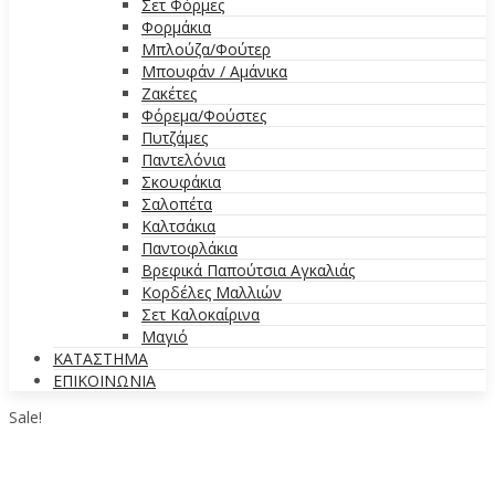
Σετ Φόρμες
Φορμάκια
Μπλούζα/Φούτερ
Μπουφάν / Αμάνικα
Ζακέτες
Φόρεμα/Φούστες
Πυτζάμες
Παντελόνια
Σκουφάκια
Σαλοπέτα
Καλτσάκια
Παντοφλάκια
Βρεφικά Παπούτσια Αγκαλιάς
Κορδέλες Μαλλιών
Σετ Καλοκαίρινα
Μαγιό
ΚΑΤΑΣΤΗΜΑ
ΕΠΙΚΟΙΝΩΝΙΑ
Sale!