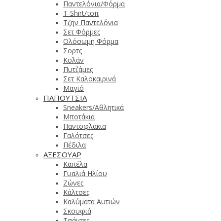
Παντελόνια/Φόρμα
T-Shirt/τοπ
Τζην Παντελόνια
Σετ Φόρμες
Ολόσωμη Φόρμα
Σορτς
Κολάν
Πυτζάμες
Σετ Καλοκαιρινά
Μαγιό
ΠΑΠΟΥΤΣΙΑ
Sneakers/Αθλητικά
Μποτάκια
Παντοφλάκια
Γαλότσες
Πέδιλα
ΑΞΕΣΟΥΑΡ
Καπέλα
Γυαλιά Ηλίου
Ζώνες
Κάλτσες
Καλύματα Αυτιών
Σκουφιά
Τσάντες