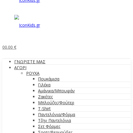
0
0.00
€
ΓΝΩΡΙΣΤΕ ΜΑΣ
ΑΓΟΡΙ
ΡΟΥΧΑ
Πουκάμισα
Γιλέκα
Αμάνικα/Μπουφάν
Ζακέτες
Μπλούζες/Φούτερ
T-Shirt
Παντελόνια/Φόρμα
Τζην Παντελόνια
Σετ Φόρμες
Σορτς/Βερμούδες