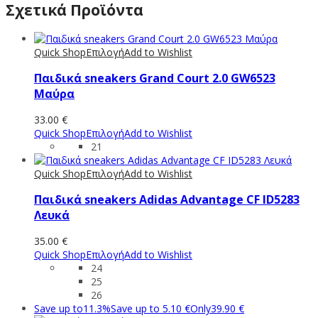
Σχετικά Προϊόντα
Quick Shop
Επιλογή
Add to Wishlist
Παιδικά sneakers Grand Court 2.0 GW6523
Μαύρα
33.00
€
Quick Shop
Επιλογή
Add to Wishlist
21
Quick Shop
Επιλογή
Add to Wishlist
Παιδικά sneakers Adidas Advantage CF ID5283
Λευκά
35.00
€
Quick Shop
Επιλογή
Add to Wishlist
24
25
26
Save up to
11.3%
Save up to
5.10
€
Only
39.90
€