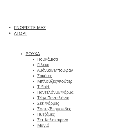
ΓΝΩΡΙΣΤΕ ΜΑΣ
ΑΓΟΡΙ
ΡΟΥΧΑ
Πουκάμισα
Γιλέκα
Αμάνικα/Μπουφάν
Ζακέτες
Μπλούζες/Φούτερ
T-Shirt
Παντελόνια/Φόρμα
Τζην Παντελόνια
Σετ Φόρμες
Σορτς/Βερμούδες
Πυτζάμες
Σετ Καλοκαιρινά
Μαγιό