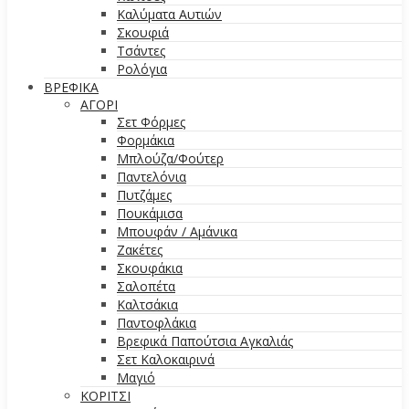
Καλύματα Αυτιών
Σκουφιά
Τσάντες
Ρολόγια
ΒΡΕΦΙΚΑ
ΑΓΟΡΙ
Σετ Φόρμες
Φορμάκια
Μπλούζα/Φούτερ
Παντελόνια
Πυτζάμες
Πουκάμισα
Μπουφάν / Αμάνικα
Ζακέτες
Σκουφάκια
Σαλοπέτα
Καλτσάκια
Παντοφλάκια
Βρεφικά Παπούτσια Αγκαλιάς
Σετ Καλοκαιρινά
Μαγιό
ΚΟΡΙΤΣΙ