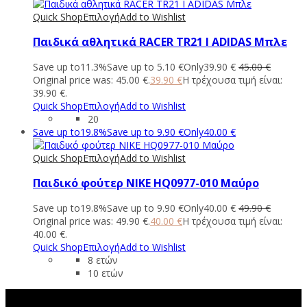
Quick Shop
Επιλογή
Add to Wishlist
Παιδικά αθλητικά RACER TR21 I ADIDAS Μπλε
Save up to
11.3%
Save up to
5.10
€
Only
39.90
€
45.00
€
Original price was: 45.00 €.
39.90
€
Η τρέχουσα τιμή είναι:
39.90 €.
Quick Shop
Επιλογή
Add to Wishlist
20
Save up to
19.8%
Save up to
9.90
€
Only
40.00
€
Quick Shop
Επιλογή
Add to Wishlist
Παιδικό φούτερ NIKE HQ0977-010 Μαύρο
Save up to
19.8%
Save up to
9.90
€
Only
40.00
€
49.90
€
Original price was: 49.90 €.
40.00
€
Η τρέχουσα τιμή είναι:
40.00 €.
Quick Shop
Επιλογή
Add to Wishlist
8 ετών
10 ετών