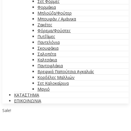
Σετ Φόρμες
Φορμάκια
Μπλούζα/Φούτερ
Μπουφάν / Αμάνικα
Ζακέτες
Φόρεμα/Φούστες
Πυτζάμες
Παντελόνια
Σκουφάκια
Σαλοπέτα
Καλτσάκια
Παντοφλάκια
Βρεφικά Παπούτσια Αγκαλιάς
Κορδέλες Μαλλιών
Σετ Καλοκαίρινα
Μαγιό
ΚΑΤΑΣΤΗΜΑ
ΕΠΙΚΟΙΝΩΝΙΑ
Sale!