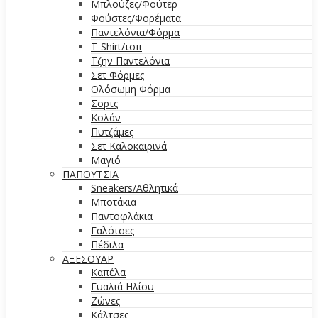
Μπλούζες/Φούτερ
Φούστες/Φορέματα
Παντελόνια/Φόρμα
T-Shirt/τοπ
Τζην Παντελόνια
Σετ Φόρμες
Ολόσωμη Φόρμα
Σορτς
Κολάν
Πυτζάμες
Σετ Καλοκαιρινά
Μαγιό
ΠΑΠΟΥΤΣΙΑ
Sneakers/Αθλητικά
Μποτάκια
Παντοφλάκια
Γαλότσες
Πέδιλα
ΑΞΕΣΟΥΑΡ
Καπέλα
Γυαλιά Ηλίου
Ζώνες
Κάλτσες