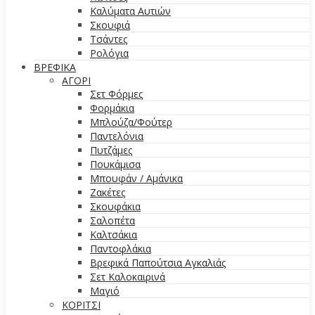
Καλύματα Αυτιών
Σκουφιά
Τσάντες
Ρολόγια
ΒΡΕΦΙΚΑ
ΑΓΟΡΙ
Σετ Φόρμες
Φορμάκια
Μπλούζα/Φούτερ
Παντελόνια
Πυτζάμες
Πουκάμισα
Μπουφάν / Αμάνικα
Ζακέτες
Σκουφάκια
Σαλοπέτα
Καλτσάκια
Παντοφλάκια
Βρεφικά Παπούτσια Αγκαλιάς
Σετ Καλοκαιρινά
Μαγιό
ΚΟΡΙΤΣΙ