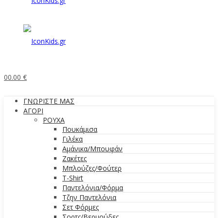
0
0.00
€
ΓΝΩΡΙΣΤΕ ΜΑΣ
ΑΓΟΡΙ
ΡΟΥΧΑ
Πουκάμισα
Γιλέκα
Αμάνικα/Μπουφάν
Ζακέτες
Μπλούζες/Φούτερ
T-Shirt
Παντελόνια/Φόρμα
Τζην Παντελόνια
Σετ Φόρμες
Σορτς/Βερμούδες