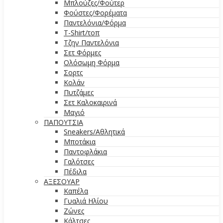
Μπλούζες/Φούτερ
Φούστες/Φορέματα
Παντελόνια/Φόρμα
T-Shirt/τοπ
Τζην Παντελόνια
Σετ Φόρμες
Ολόσωμη Φόρμα
Σορτς
Κολάν
Πυτζάμες
Σετ Καλοκαιρινά
Μαγιό
ΠΑΠΟΥΤΣΙΑ
Sneakers/Αθλητικά
Μποτάκια
Παντοφλάκια
Γαλότσες
Πέδιλα
ΑΞΕΣΟΥΑΡ
Καπέλα
Γυαλιά Ηλίου
Ζώνες
Κάλτσες