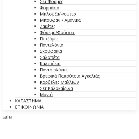
Σετ Φόρμες
Φορμάκια
Μπλούζα/Φούτερ
Μπουφάν / Αμάνικα
Ζακέτες
Φόρεμα/Φούστες
Πυτζάμες
Παντελόνια
Σκουφάκια
Σαλοπέτα
Καλτσάκια
Παντοφλάκια
Βρεφικά Παπούτσια Αγκαλιάς
Κορδέλες Μαλλιών
Σετ Καλοκαίρινα
Μαγιό
ΚΑΤΑΣΤΗΜΑ
ΕΠΙΚΟΙΝΩΝΙΑ
Sale!