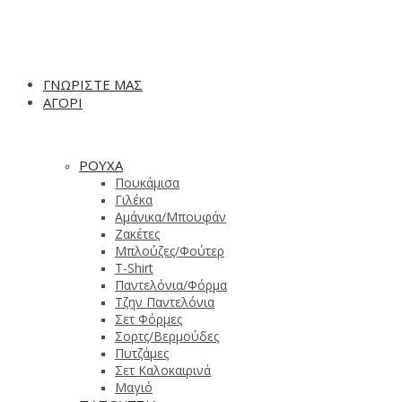
ΓΝΩΡΙΣΤΕ ΜΑΣ
ΑΓΟΡΙ
ΡΟΥΧΑ
Πουκάμισα
Γιλέκα
Αμάνικα/Μπουφάν
Ζακέτες
Μπλούζες/Φούτερ
T-Shirt
Παντελόνια/Φόρμα
Τζην Παντελόνια
Σετ Φόρμες
Σορτς/Βερμούδες
Πυτζάμες
Σετ Καλοκαιρινά
Μαγιό