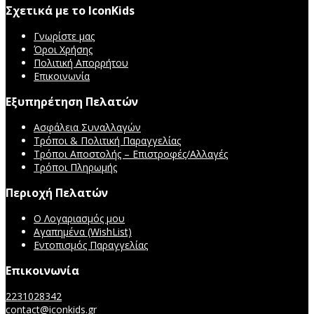
Σχετικά με το IconKids
Γνωρίστε μας
Όροι Χρήσης
Πολιτική Απορρήτου
Επικοινωνία
Εξυπηρέτηση Πελατών
Ασφάλεια Συναλλαγών
Τρόποι & Πολιτική Παραγγελίας
Τρόποι Αποστολής – Επιστροφές/Αλλαγές
Τρόποι Πληρωμής
Περιοχή Πελατών
Ο Λογαριασμός μου
Αγαπημένα (WishList)
Εντοπισμός Παραγγελίας
Επικοινωνία
2231028342
contact@iconkids.gr