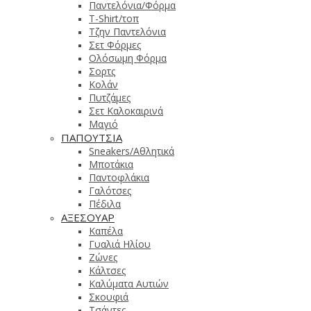
Παντελόνια/Φόρμα
T-Shirt/τοπ
Τζην Παντελόνια
Σετ Φόρμες
Ολόσωμη Φόρμα
Σορτς
Κολάν
Πυτζάμες
Σετ Καλοκαιρινά
Μαγιό
ΠΑΠΟΥΤΣΙΑ
Sneakers/Αθλητικά
Μποτάκια
Παντοφλάκια
Γαλότσες
Πέδιλα
ΑΞΕΣΟΥΑΡ
Καπέλα
Γυαλιά Ηλίου
Ζώνες
Κάλτσες
Καλύματα Αυτιών
Σκουφιά
Τσάντες