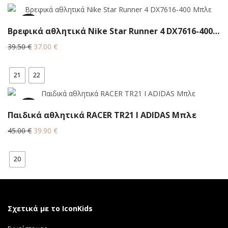
34.50 €.
6.3%
Βρεφικά αθλητικά Nike Star Runner 4 DX7616-400 Μπλε
Original
Η
39.50
€
37.00
€
price
τρέχουσα
was:
τιμή
21
22
39.50 €.
είναι:
37.00 €.
11.3%
Παιδικά αθλητικά RACER TR21 I ADIDAS Μπλε
Original
Η
45.00
€
39.90
€
price
τρέχουσα
was:
τιμή
20
45.00 €.
είναι:
39.90 €.
Σχετικά με το IconKids