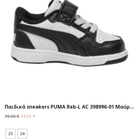
Παιδικά sneakers PUMA Reb-L AC 398996-01 Μαύρο/λευκό
Original
Η
39.50
€
34.50
€
price
τρέχουσα
was:
τιμή
23
24
39.50 €.
είναι: