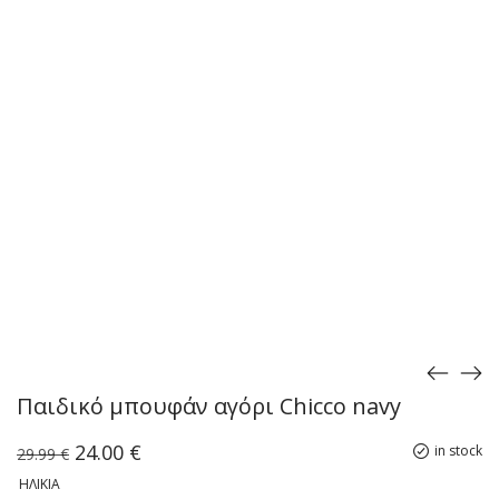
Παιδικό μπουφάν αγόρι Chicco navy
Original
Η
24.00
€
in stock
29.99
€
price
τρέχουσα
ΗΛΙΚΊΑ
was:
τιμή