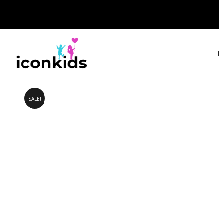
SALE!
IconKids.gr