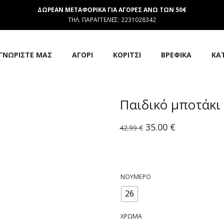
ΔΩΡΕΑΝ ΜΕΤΑΦΟΡΙΚΑ ΓΙΑ ΑΓΟΡΕΣ ΑΝΩ ΤΩΝ 50€
ΤΗΛ. ΠΑΡΑΓΓΕΛΙΕΣ: 2231028342
ΓΝΩΡΙΣΤΕ ΜΑΣ
ΑΓΟΡΙ
ΚΟΡΙΤΣΙ
ΒΡΕΦΙΚΑ
ΚΑ
Παιδικό μποτάκι 
Original
Η
35.00
€
42.99
€
price
τρέχουσα
was:
τιμή
42.99 €.
είναι:
35.00 €.
ΝΟΎΜΕΡΟ
26
ΧΡΏΜΑ