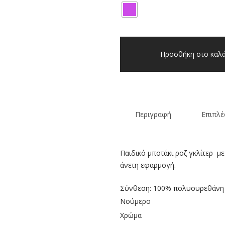
Παιδικό
μποτάκι
Προσθήκη στο καλά
κορίτσι
Chicco
ροζ
ποσότητα
Περιγραφή
Επιπλέ
Παιδικό μποτάκι ροζ γκλίτερ με
άνετη εφαρμογή.
Σύνθεση: 100% πολυουρεθάνη 
Νούμερο
Χρώμα