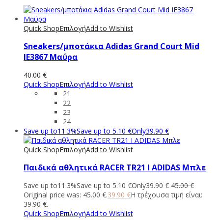
Quick Shop
Επιλογή
Add to Wishlist
Sneakers/μποτάκια Αdidas Grand Court Mid
IE3867 Μαύρα
40.00
€
Quick Shop
Επιλογή
Add to Wishlist
21
22
23
24
Save up to
11.3%
Save up to
5.10
€
Only
39.90
€
Quick Shop
Επιλογή
Add to Wishlist
Παιδικά αθλητικά RACER TR21 I ADIDAS Μπλε
Save up to
11.3%
Save up to
5.10
€
Only
39.90
€
45.00
€
Original price was: 45.00 €.
39.90
€
Η τρέχουσα τιμή είναι:
39.90 €.
Quick Shop
Επιλογή
Add to Wishlist