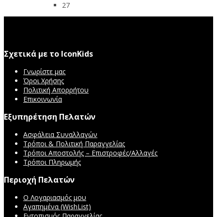
27
Σχετικά με το IconKids
Γνωρίστε μας
Όροι Χρήσης
Πολιτική Απορρήτου
Επικοινωνία
Εξυπηρέτηση Πελατών
Ασφάλεια Συναλλαγών
Τρόποι & Πολιτική Παραγγελίας
Τρόποι Αποστολής – Επιστροφές/Αλλαγές
Τρόποι Πληρωμής
Περιοχή Πελατών
Ο Λογαριασμός μου
Αγαπημένα (WishList)
Εντοπισμός Παραγγελίας