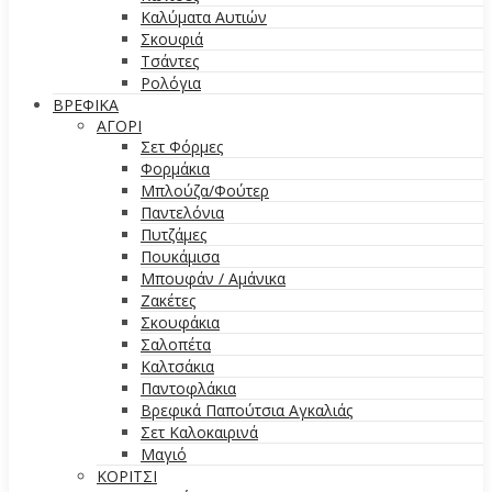
Καλύματα Αυτιών
Σκουφιά
Τσάντες
Ρολόγια
ΒΡΕΦΙΚΑ
ΑΓΟΡΙ
Σετ Φόρμες
Φορμάκια
Μπλούζα/Φούτερ
Παντελόνια
Πυτζάμες
Πουκάμισα
Μπουφάν / Αμάνικα
Ζακέτες
Σκουφάκια
Σαλοπέτα
Καλτσάκια
Παντοφλάκια
Βρεφικά Παπούτσια Αγκαλιάς
Σετ Καλοκαιρινά
Μαγιό
ΚΟΡΙΤΣΙ