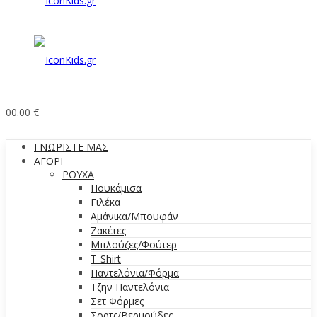
0
0.00
€
ΓΝΩΡΙΣΤΕ ΜΑΣ
ΑΓΟΡΙ
ΡΟΥΧΑ
Πουκάμισα
Γιλέκα
Αμάνικα/Μπουφάν
Ζακέτες
Μπλούζες/Φούτερ
T-Shirt
Παντελόνια/Φόρμα
Τζην Παντελόνια
Σετ Φόρμες
Σορτς/Βερμούδες