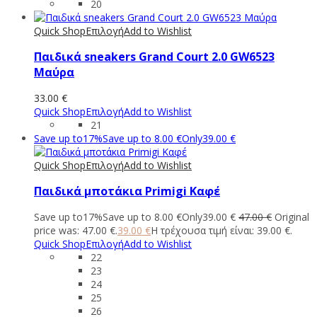
20
Quick Shop
Επιλογή
Add to Wishlist
Παιδικά sneakers Grand Court 2.0 GW6523
Μαύρα
33.00
€
Quick Shop
Επιλογή
Add to Wishlist
21
Save up to
17%
Save up to
8.00
€
Only
39.00
€
Quick Shop
Επιλογή
Add to Wishlist
Παιδικά μποτάκια Primigi Καφέ
Save up to
17%
Save up to
8.00
€
Only
39.00
€
47.00
€
Original
price was: 47.00 €.
39.00
€
Η τρέχουσα τιμή είναι: 39.00 €.
Quick Shop
Επιλογή
Add to Wishlist
22
23
24
25
26