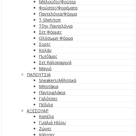
Μπλούζες/Φούτερ
Φούστες/Φορέματα
Παντελόνια/Φόρμα
T-Shirt/τοπ
Τζην Παντελόνια
Σετ Φόρμες
Ολόσωμη Φόρμα
Σορτς
Κολάν
Πυτζάμες
Σετ Καλοκαιρινά
Μαγιό
ΠΑΠΟΥΤΣΙΑ
Sneakers/Αθλητικά
Μποτάκια
Παντοφλάκια
Γαλότσες
Πέδιλα
ΑΞΕΣΟΥΑΡ
Καπέλα
Γυαλιά Ηλίου
Ζώνες
Κάλτσες