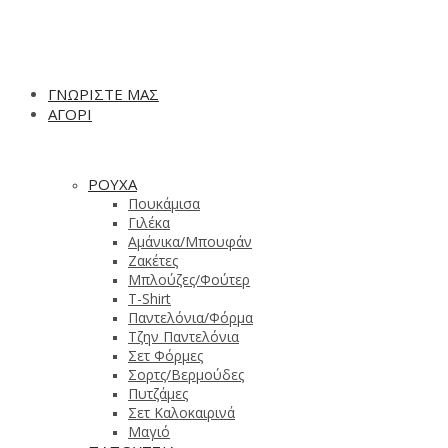
ΓΝΩΡΙΣΤΕ ΜΑΣ
ΑΓΟΡΙ
ΡΟΥΧΑ
Πουκάμισα
Γιλέκα
Αμάνικα/Μπουφάν
Ζακέτες
Μπλούζες/Φούτερ
T-Shirt
Παντελόνια/Φόρμα
Τζην Παντελόνια
Σετ Φόρμες
Σορτς/Βερμούδες
Πυτζάμες
Σετ Καλοκαιρινά
Μαγιό