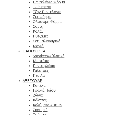
Παντελόνια/Φόρμα
T-Shirt/τοπ
Τζην Παντελόνια
Σετ Φόρμες
Ολόσωμη Φόρμα
Σορτς
Κολάν
Πυτζάμες
Σετ Καλοκαιρινά
Μαγιό
ΠΑΠΟΥΤΣΙΑ
Sneakers/Αθλητικά
Μποτάκια
Παντοφλάκια
Γαλότσες
Πέδιλα
ΑΞΕΣΟΥΑΡ
Καπέλα
Γυαλιά Ηλίου
Ζώνες
Κάλτσες
Καλύματα Αυτιών
Σκουφιά
Τσάντες