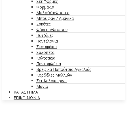
Σετ Φόρμες
Φορμάκια
Μπλούζα/Φούτερ
Μπουφάν / Αμάνικα
Ζακέτες
Φόρεμα/Φούστες
Πυτζάμες
Παντελόνια
Σκουφάκια
Σαλοπέτα
Καλτσάκια
Παντοφλάκια
Βρεφικά Παπούτσια Αγκαλιάς
Κορδέλες Μαλλιών
Σετ Καλοκαίρινα
Μαγιό
ΚΑΤΑΣΤΗΜΑ
ΕΠΙΚΟΙΝΩΝΙΑ