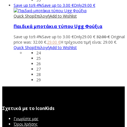
Save up to
9.4%
Save up to
3.00
€
Only
29.00
€
Quick Shop
Επιλογή
Add to Wishlist
Παιδικά μποτάκια τύπου Ugg Φούξια
Save up to
9.4%
Save up to
3.00
€
Only
29.00
€
32.00
€
Original
price was: 32.00 €.
29.00
€
Η τρέχουσα τιμή είναι: 29.00 €.
Quick Shop
Επιλογή
Add to Wishlist
24
25
26
27
28
29
Σχετικά με το IconKids
Γνωρίστε μας
Όροι Χρήσης