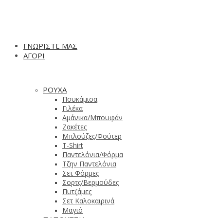
ΓΝΩΡΙΣΤΕ ΜΑΣ
ΑΓΟΡΙ
ΡΟΥΧΑ
Πουκάμισα
Γιλέκα
Αμάνικα/Μπουφάν
Ζακέτες
Μπλούζες/Φούτερ
T-Shirt
Παντελόνια/Φόρμα
Τζην Παντελόνια
Σετ Φόρμες
Σορτς/Βερμούδες
Πυτζάμες
Σετ Καλοκαιρινά
Μαγιό