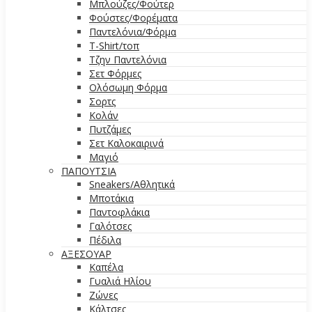
Μπλούζες/Φούτερ
Φούστες/Φορέματα
Παντελόνια/Φόρμα
T-Shirt/τοπ
Τζην Παντελόνια
Σετ Φόρμες
Ολόσωμη Φόρμα
Σορτς
Κολάν
Πυτζάμες
Σετ Καλοκαιρινά
Μαγιό
ΠΑΠΟΥΤΣΙΑ
Sneakers/Αθλητικά
Μποτάκια
Παντοφλάκια
Γαλότσες
Πέδιλα
ΑΞΕΣΟΥΑΡ
Καπέλα
Γυαλιά Ηλίου
Ζώνες
Κάλτσες