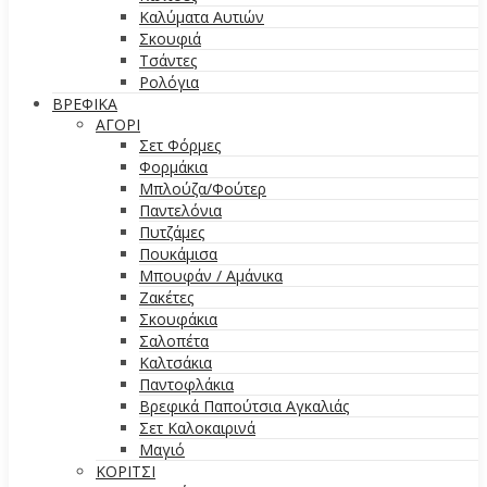
Καλύματα Αυτιών
Σκουφιά
Τσάντες
Ρολόγια
ΒΡΕΦΙΚΑ
ΑΓΟΡΙ
Σετ Φόρμες
Φορμάκια
Μπλούζα/Φούτερ
Παντελόνια
Πυτζάμες
Πουκάμισα
Μπουφάν / Αμάνικα
Ζακέτες
Σκουφάκια
Σαλοπέτα
Καλτσάκια
Παντοφλάκια
Βρεφικά Παπούτσια Αγκαλιάς
Σετ Καλοκαιρινά
Μαγιό
ΚΟΡΙΤΣΙ