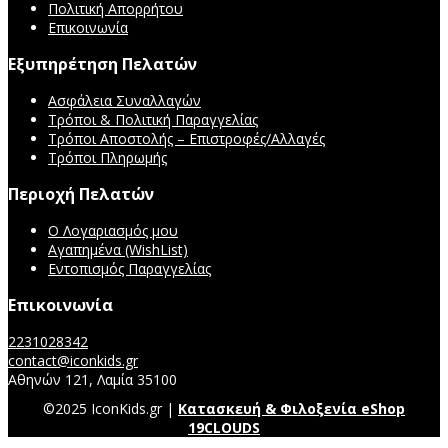
Πολιτική Απορρήτου
Επικοινωνία
Εξυπηρέτηση Πελατών
Ασφάλεια Συναλλαγών
Τρόποι & Πολιτική Παραγγελίας
Τρόποι Αποστολής – Επιστροφές/Αλλαγές
Τρόποι Πληρωμής
Περιοχή Πελατών
Ο Λογαριασμός μου
Αγαπημένα (WishList)
Εντοπισμός Παραγγελίας
Επικοινωνία
2231028342
contact@iconkids.gr
Αθηνών 121, Λαμία 35100
©2025 IconKids.gr |
Κατασκευή & Φιλοξενία eShop
19CLOUDS