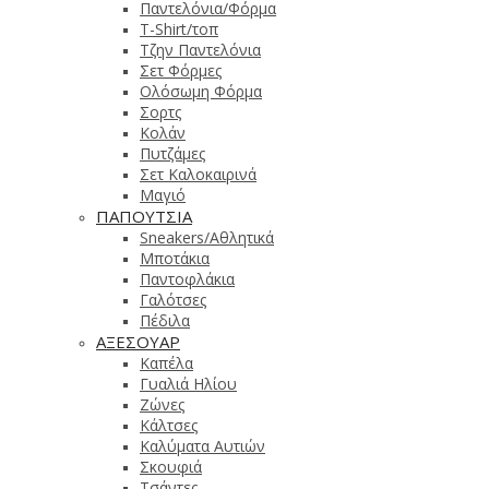
Παντελόνια/Φόρμα
T-Shirt/τοπ
Τζην Παντελόνια
Σετ Φόρμες
Ολόσωμη Φόρμα
Σορτς
Κολάν
Πυτζάμες
Σετ Καλοκαιρινά
Μαγιό
ΠΑΠΟΥΤΣΙΑ
Sneakers/Αθλητικά
Μποτάκια
Παντοφλάκια
Γαλότσες
Πέδιλα
ΑΞΕΣΟΥΑΡ
Καπέλα
Γυαλιά Ηλίου
Ζώνες
Κάλτσες
Καλύματα Αυτιών
Σκουφιά
Τσάντες