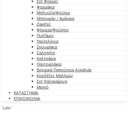
Σετ Φόρμες
Φορμάκια
Μπλούζα/Φούτερ
Μπουφάν / Αμάνικα
Ζακέτες
Φόρεμα/Φούστες
Πυτζάμες
Παντελόνια
Σκουφάκια
Σαλοπέτα
Καλτσάκια
Παντοφλάκια
Βρεφικά Παπούτσια Αγκαλιάς
Κορδέλες Μαλλιών
Σετ Καλοκαίρινα
Μαγιό
ΚΑΤΑΣΤΗΜΑ
ΕΠΙΚΟΙΝΩΝΙΑ
Sale!