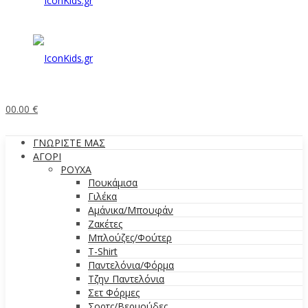
0
0.00
€
ΓΝΩΡΙΣΤΕ ΜΑΣ
ΑΓΟΡΙ
ΡΟΥΧΑ
Πουκάμισα
Γιλέκα
Αμάνικα/Μπουφάν
Ζακέτες
Μπλούζες/Φούτερ
T-Shirt
Παντελόνια/Φόρμα
Τζην Παντελόνια
Σετ Φόρμες
Σορτς/Βερμούδες