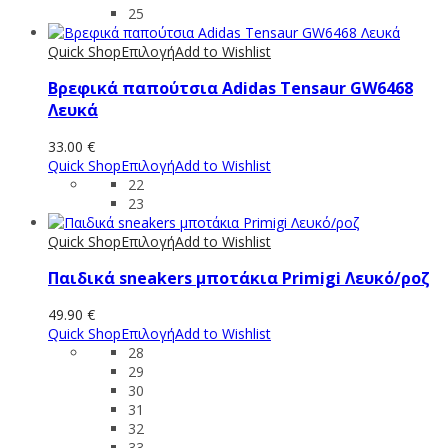
25
Quick Shop
Επιλογή
Add to Wishlist
Βρεφικά παπούτσια Adidas Tensaur GW6468
Λευκά
33.00
€
Quick Shop
Επιλογή
Add to Wishlist
22
23
Quick Shop
Επιλογή
Add to Wishlist
Παιδικά sneakers μποτάκια Primigi Λευκό/ροζ
49.90
€
Quick Shop
Επιλογή
Add to Wishlist
28
29
30
31
32
33