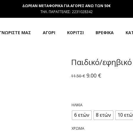
ΔΩΡΕΑΝ ΜΕΤΑΦΟΡΙΚΑ ΓΙΑ ΑΓΟΡΕΣ ΑΝΩ ΤΩΝ 50€
ΤΗΛ. ΠΑΡΑΓΓΕΛΙΕΣ: 2231028342
ΓΝΩΡΙΣΤΕ ΜΑΣ
ΑΓΟΡΙ
ΚΟΡΙΤΣΙ
ΒΡΕΦΙΚΑ
ΚΑ
Παιδικό/εφηβικό
Original
Η
9.00
€
11.50
€
price
τρέχουσα
was:
τιμή
11.50 €.
είναι:
9.00 €.
ΗΛΙΚΊΑ
6 ετών
8 ετών
10 ετώ
ΧΡΏΜΑ