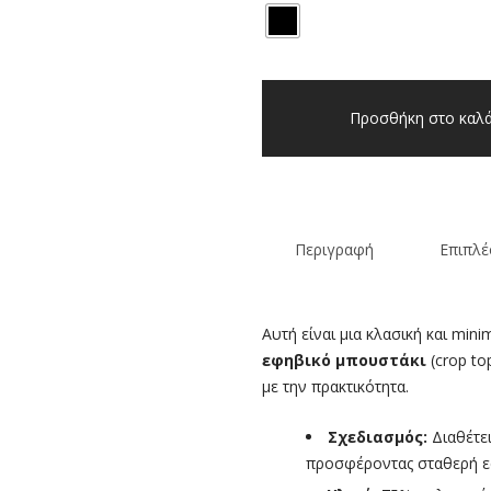
Παιδικό/
εφηβικό
Προσθήκη στο καλά
μπουστάκι
μαύρο
Prod
ποσότητα
Περιγραφή
Επιπλέ
Αυτή είναι μια κλασική και min
εφηβικό μπουστάκι
(crop to
με την πρακτικότητα.
Σχεδιασμός:
Διαθέτε
προσφέροντας σταθερή εφα