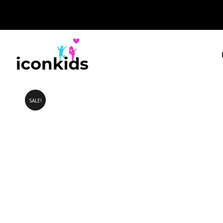
SALE!
IconKids.gr