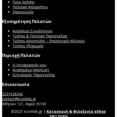
Όροι Χρήσης
Πολιτική Απορρήτου
Επικοινωνία
Εξυπηρέτηση Πελατών
Ασφάλεια Συναλλαγών
Τρόποι & Πολιτική Παραγγελίας
Τρόποι Αποστολής – Επιστροφές/Αλλαγές
Τρόποι Πληρωμής
Περιοχή Πελατών
Ο Λογαριασμός μου
Αγαπημένα (WishList)
Εντοπισμός Παραγγελίας
Επικοινωνία
2231028342
contact@iconkids.gr
Αθηνών 121, Λαμία 35100
©2025 IconKids.gr |
Κατασκευή & Φιλοξενία eShop
19CLOUDS