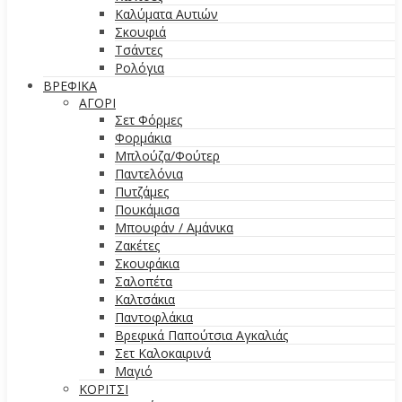
Καλύματα Αυτιών
Σκουφιά
Τσάντες
Ρολόγια
ΒΡΕΦΙΚΑ
ΑΓΟΡΙ
Σετ Φόρμες
Φορμάκια
Μπλούζα/Φούτερ
Παντελόνια
Πυτζάμες
Πουκάμισα
Μπουφάν / Αμάνικα
Ζακέτες
Σκουφάκια
Σαλοπέτα
Καλτσάκια
Παντοφλάκια
Βρεφικά Παπούτσια Αγκαλιάς
Σετ Καλοκαιρινά
Μαγιό
ΚΟΡΙΤΣΙ