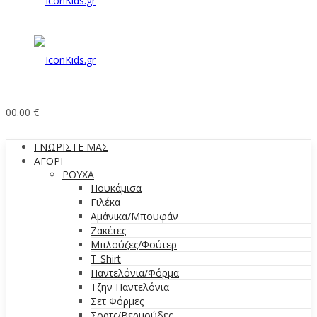
0
0.00
€
ΓΝΩΡΙΣΤΕ ΜΑΣ
ΑΓΟΡΙ
ΡΟΥΧΑ
Πουκάμισα
Γιλέκα
Αμάνικα/Μπουφάν
Ζακέτες
Μπλούζες/Φούτερ
T-Shirt
Παντελόνια/Φόρμα
Τζην Παντελόνια
Σετ Φόρμες
Σορτς/Βερμούδες