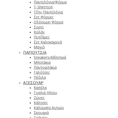
Παντελόνια/Φόρμα
T-Shirt/τοπ
Τζην Παντελόνια
Σετ Φόρμες
Ολόσωμη Φόρμα
Σορτς
Κολάν
Πυτζάμες
Σετ Καλοκαιρινά
Μαγιό
ΠΑΠΟΥΤΣΙΑ
Sneakers/Αθλητικά
Μποτάκια
Παντοφλάκια
Γαλότσες
Πέδιλα
ΑΞΕΣΟΥΑΡ
Καπέλα
Γυαλιά Ηλίου
Ζώνες
Κάλτσες
Καλύματα Αυτιών
Σκουφιά
Τσάντες