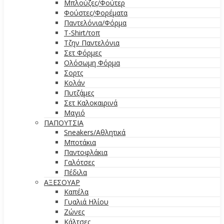
Μπλούζες/Φούτερ
Φούστες/Φορέματα
Παντελόνια/Φόρμα
T-Shirt/τοπ
Τζην Παντελόνια
Σετ Φόρμες
Ολόσωμη Φόρμα
Σορτς
Κολάν
Πυτζάμες
Σετ Καλοκαιρινά
Μαγιό
ΠΑΠΟΥΤΣΙΑ
Sneakers/Αθλητικά
Μποτάκια
Παντοφλάκια
Γαλότσες
Πέδιλα
ΑΞΕΣΟΥΑΡ
Καπέλα
Γυαλιά Ηλίου
Ζώνες
Κάλτσες