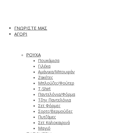
ΓΝΩΡΙΣΤΕ ΜΑΣ
ΑΓΟΡΙ
ΡΟΥΧΑ
Πουκάμισα
Γιλέκα
Αμάνικα/Μπουφάν
Ζακέτες
Μπλούζες/Φούτερ
T-Shirt
Παντελόνια/Φόρμα
Τζην Παντελόνια
Σετ Φόρμες
Σορτς/Βερμούδες
Πυτζάμες
Σετ Καλοκαιρινά
Μαγιό