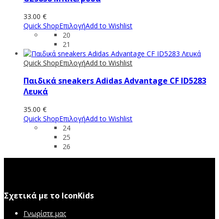
33.00
€
Quick Shop
Επιλογή
Add to Wishlist
20
21
Quick Shop
Επιλογή
Add to Wishlist
Παιδικά sneakers Adidas Advantage CF ID5283
Λευκά
35.00
€
Quick Shop
Επιλογή
Add to Wishlist
24
25
26
Σχετικά με το IconKids
Γνωρίστε μας