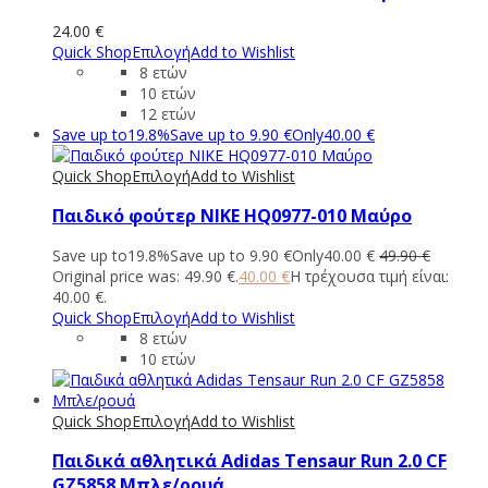
24.00
€
Quick Shop
Επιλογή
Add to Wishlist
8 ετών
10 ετών
12 ετών
Save up to
19.8%
Save up to
9.90
€
Only
40.00
€
Quick Shop
Επιλογή
Add to Wishlist
Παιδικό φούτερ NIKE HQ0977-010 Μαύρο
Save up to
19.8%
Save up to
9.90
€
Only
40.00
€
49.90
€
Original price was: 49.90 €.
40.00
€
Η τρέχουσα τιμή είναι:
40.00 €.
Quick Shop
Επιλογή
Add to Wishlist
8 ετών
10 ετών
Quick Shop
Επιλογή
Add to Wishlist
Παιδικά αθλητικά Adidas Tensaur Run 2.0 CF
GZ5858 Μπλε/ρουά