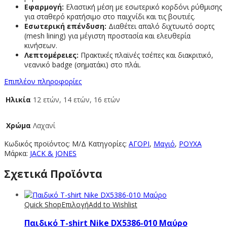
Εφαρμογή:
Ελαστική μέση με εσωτερικό κορδόνι ρύθμισης
για σταθερό κρατήσιμο στο παιχνίδι και τις βουτιές.
Εσωτερική επένδυση:
Διαθέτει απαλό διχτυωτό σορτς
(mesh lining) για μέγιστη προστασία και ελευθερία
κινήσεων.
Λεπτομέρειες:
Πρακτικές πλαϊνές τσέπες και διακριτικό,
νεανικό badge (σηματάκι) στο πλάι.
Επιπλέον πληροφορίες
Ηλικία
12 ετών, 14 ετών, 16 ετών
Χρώμα
Λαχανί
Κωδικός προϊόντος:
Μ/Δ
Κατηγορίες:
ΑΓΟΡΙ
,
Μαγιό
,
ΡΟΥΧΑ
Μάρκα:
JACK & JONES
Σχετικά Προϊόντα
Quick Shop
Επιλογή
Add to Wishlist
Παιδικό T-shirt Νike DX5386-010 Μαύρο