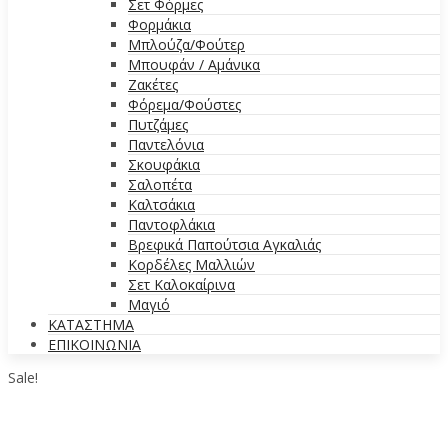
Σετ Φόρμες
Φορμάκια
Μπλούζα/Φούτερ
Μπουφάν / Αμάνικα
Ζακέτες
Φόρεμα/Φούστες
Πυτζάμες
Παντελόνια
Σκουφάκια
Σαλοπέτα
Καλτσάκια
Παντοφλάκια
Βρεφικά Παπούτσια Αγκαλιάς
Κορδέλες Μαλλιών
Σετ Καλοκαίρινα
Μαγιό
ΚΑΤΑΣΤΗΜΑ
ΕΠΙΚΟΙΝΩΝΙΑ
Sale!