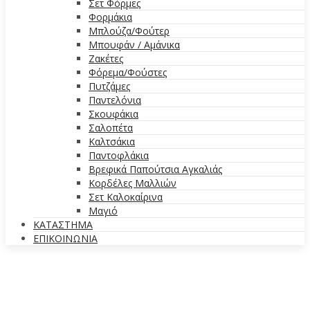
Σετ Φόρμες
Φορμάκια
Μπλούζα/Φούτερ
Μπουφάν / Αμάνικα
Ζακέτες
Φόρεμα/Φούστες
Πυτζάμες
Παντελόνια
Σκουφάκια
Σαλοπέτα
Καλτσάκια
Παντοφλάκια
Βρεφικά Παπούτσια Αγκαλιάς
Κορδέλες Μαλλιών
Σετ Καλοκαίρινα
Μαγιό
ΚΑΤΑΣΤΗΜΑ
ΕΠΙΚΟΙΝΩΝΙΑ