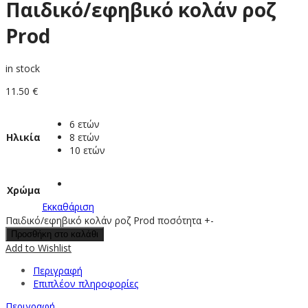
Παιδικό/εφηβικό κολάν ροζ
Prod
in stock
11.50
€
6 ετών
Ηλικία
8 ετών
10 ετών
Χρώμα
Εκκαθάριση
Παιδικό/εφηβικό κολάν ροζ Prod ποσότητα
+
-
Προσθήκη στο καλάθι
Add to Wishlist
Περιγραφή
Επιπλέον πληροφορίες
Περιγραφή