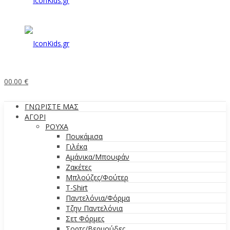
0
0.00
€
ΓΝΩΡΙΣΤΕ ΜΑΣ
ΑΓΟΡΙ
ΡΟΥΧΑ
Πουκάμισα
Γιλέκα
Αμάνικα/Μπουφάν
Ζακέτες
Μπλούζες/Φούτερ
T-Shirt
Παντελόνια/Φόρμα
Τζην Παντελόνια
Σετ Φόρμες
Σορτς/Βερμούδες