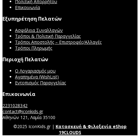
Πολιτική Απορρήτου
Επικοινωνία
Εξυπηρέτηση Πελατών
Ασφάλεια Συναλλαγών
Τρόποι & Πολιτική Παραγγελίας
Τρόποι Αποστολής – Επιστροφές/Αλλαγές
Τρόποι Πληρωμής
Περιοχή Πελατών
Ο Λογαριασμός μου
Αγαπημένα (WishList)
Εντοπισμός Παραγγελίας
Επικοινωνία
2231028342
contact@iconkids.gr
Αθηνών 121, Λαμία 35100
©2025 IconKids.gr |
Κατασκευή & Φιλοξενία eShop
19CLOUDS