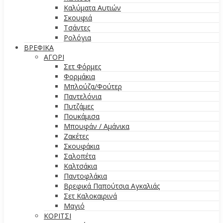
Καλύματα Αυτιών
Σκουφιά
Τσάντες
Ρολόγια
ΒΡΕΦΙΚΑ
ΑΓΟΡΙ
Σετ Φόρμες
Φορμάκια
Μπλούζα/Φούτερ
Παντελόνια
Πυτζάμες
Πουκάμισα
Μπουφάν / Αμάνικα
Ζακέτες
Σκουφάκια
Σαλοπέτα
Καλτσάκια
Παντοφλάκια
Βρεφικά Παπούτσια Αγκαλιάς
Σετ Καλοκαιρινά
Μαγιό
ΚΟΡΙΤΣΙ