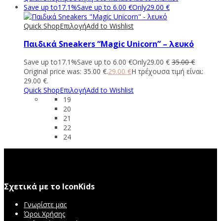
Save up to
17.1%
Save up to
6.00
€
Only
29.00
€
Quick Shop
Επιλογή
Add to Wishlist
Παιδικά Sneakers “Magic Unicorn” – λευκό
Save up to
17.1%
Save up to
6.00
€
Only
29.00
€
35.00
€
Original price was: 35.00 €.
29.00
€
Η τρέχουσα τιμή είναι:
29.00 €.
Quick Shop
Επιλογή
Add to Wishlist
19
20
21
22
24
Σχετικά με το IconKids
Γνωρίστε μας
Όροι Χρήσης