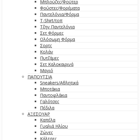
Μπλούζες/Φούτερ
Φούστες/Φορέματα
Παντελόνια/Φόρμα
T-Shirt/τοπ
Τζην Παντελόνια
Σετ Φόρμες
Ολόσωμη Φόρμα
Σορτς
Κολάν
Πυτζάμες
Σετ Καλοκαιρινά
Μαγιό
ΠΑΠΟΥΤΣΙΑ
Sneakers/Αθλητικά
Μποτάκια
Παντοφλάκια
Γαλότσες
Πέδιλα
ΑΞΕΣΟΥΑΡ
Καπέλα
Γυαλιά Ηλίου
Ζώνες
Κάλτσες