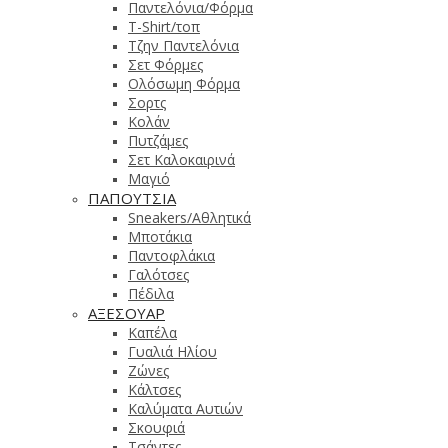
Παντελόνια/Φόρμα
T-Shirt/τοπ
Τζην Παντελόνια
Σετ Φόρμες
Ολόσωμη Φόρμα
Σορτς
Κολάν
Πυτζάμες
Σετ Καλοκαιρινά
Μαγιό
ΠΑΠΟΥΤΣΙΑ
Sneakers/Αθλητικά
Μποτάκια
Παντοφλάκια
Γαλότσες
Πέδιλα
ΑΞΕΣΟΥΑΡ
Καπέλα
Γυαλιά Ηλίου
Ζώνες
Κάλτσες
Καλύματα Αυτιών
Σκουφιά
Τσάντες