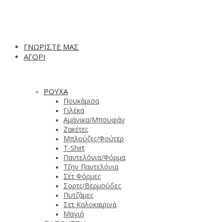
ΓΝΩΡΙΣΤΕ ΜΑΣ
ΑΓΟΡΙ
ΡΟΥΧΑ
Πουκάμισα
Γιλέκα
Αμάνικα/Μπουφάν
Ζακέτες
Μπλούζες/Φούτερ
T-Shirt
Παντελόνια/Φόρμα
Τζην Παντελόνια
Σετ Φόρμες
Σορτς/Βερμούδες
Πυτζάμες
Σετ Καλοκαιρινά
Μαγιό