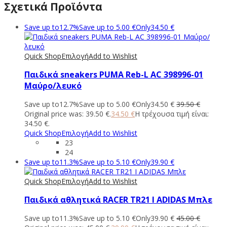
Σχετικά Προϊόντα
Save up to
12.7%
Save up to
5.00
€
Only
34.50
€
Quick Shop
Επιλογή
Add to Wishlist
Παιδικά sneakers PUMA Reb-L AC 398996-01
Μαύρο/λευκό
Save up to
12.7%
Save up to
5.00
€
Only
34.50
€
39.50
€
Original price was: 39.50 €.
34.50
€
Η τρέχουσα τιμή είναι:
34.50 €.
Quick Shop
Επιλογή
Add to Wishlist
23
24
Save up to
11.3%
Save up to
5.10
€
Only
39.90
€
Quick Shop
Επιλογή
Add to Wishlist
Παιδικά αθλητικά RACER TR21 I ADIDAS Μπλε
Save up to
11.3%
Save up to
5.10
€
Only
39.90
€
45.00
€