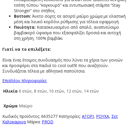
τσέπη τύπου “καγκουρό” και εντυπωσιακή στάμπα “Stay
Stronger” στο στήθος.
Bottom:
Άνετο σορτς σε ασορτί μαύρο χρώμα με ελαστική
μέση και λευκό κορδόνι ρύθμισης για τέλεια εφαρμογή.
Ποιότητα:
Κατασκευασμένο από απαλό, αναπνεύσιμο
βαμβακερό ύφασμα που εξασφαλίζει δροσιά και αντοχή
στη χρήση. 100% βαμβάκι
Γιατί να το επιλέξετε:
Είναι ένας έτοιμος συνδυασμός που λύνει τα χέρια των γονιών
και προσφέρει στα παιδιά το cool outfit που αναζητούν.
Συνδυάζεται τέλεια με αθλητικά παπούτσια.
Επιπλέον πληροφορίες
Ηλικία
6 ετών, 8 ετών, 10 ετών, 12 ετών, 14 ετών
Χρώμα
Μαύρο
Κωδικός προϊόντος:
6635277
Κατηγορίες:
ΑΓΟΡΙ
,
ΡΟΥΧΑ
,
Σετ
Καλοκαιρινα
Μάρκα:
PROD