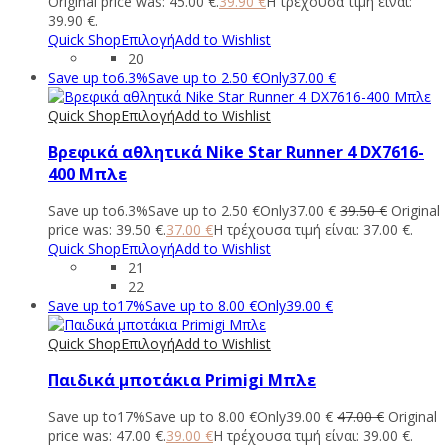
Original price was: 45.00 €.
39.90
€
Η τρέχουσα τιμή είναι:
39.90 €.
Quick Shop
Επιλογή
Add to Wishlist
20
Save up to
6.3%
Save up to
2.50
€
Only
37.00
€
Quick Shop
Επιλογή
Add to Wishlist
Βρεφικά αθλητικά Nike Star Runner 4 DX7616-
400 Μπλε
Save up to
6.3%
Save up to
2.50
€
Only
37.00
€
39.50
€
Original
price was: 39.50 €.
37.00
€
Η τρέχουσα τιμή είναι: 37.00 €.
Quick Shop
Επιλογή
Add to Wishlist
21
22
Save up to
17%
Save up to
8.00
€
Only
39.00
€
Quick Shop
Επιλογή
Add to Wishlist
Παιδικά μποτάκια Primigi Μπλε
Save up to
17%
Save up to
8.00
€
Only
39.00
€
47.00
€
Original
price was: 47.00 €.
39.00
€
Η τρέχουσα τιμή είναι: 39.00 €.