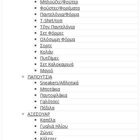
Μπλούζες/Φούτερ
Φούστες/Φορέματα
Παντελόνια/Φόρμα
T-Shirt/τοπ
Τζην Παντελόνια
Σετ Φόρμες
Ολόσωμη Φόρμα
Σορτς
Κολάν
Πυτζάμες
Σετ Καλοκαιρινά
Μαγιό
ΠΑΠΟΥΤΣΙΑ
Sneakers/Αθλητικά
Μποτάκια
Παντοφλάκια
Γαλότσες
Πέδιλα
ΑΞΕΣΟΥΑΡ
Καπέλα
Γυαλιά Ηλίου
Ζώνες
Κάλτσες