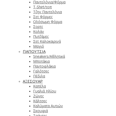
Παντελόνια/Φόρμα
T-Shirt/τοπ
Τζην Παντελόνια
Σετ Φόρμες
Ολόσωμη Φόρμα
Σορτς
Κολάν
Πυτζάμες
Σετ Καλοκαιρινά
Μαγιό
ΠΑΠΟΥΤΣΙΑ
Sneakers/Αθλητικά
Μποτάκια
Παντοφλάκια
Γαλότσες
Πέδιλα
ΑΞΕΣΟΥΑΡ
Καπέλα
Γυαλιά Ηλίου
Ζώνες
Κάλτσες
Καλύματα Αυτιών
Σκουφιά
Τσάντες