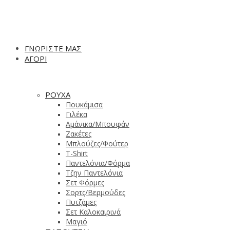
ΓΝΩΡΙΣΤΕ ΜΑΣ
ΑΓΟΡΙ
ΡΟΥΧΑ
Πουκάμισα
Γιλέκα
Αμάνικα/Μπουφάν
Ζακέτες
Μπλούζες/Φούτερ
T-Shirt
Παντελόνια/Φόρμα
Τζην Παντελόνια
Σετ Φόρμες
Σορτς/Βερμούδες
Πυτζάμες
Σετ Καλοκαιρινά
Μαγιό