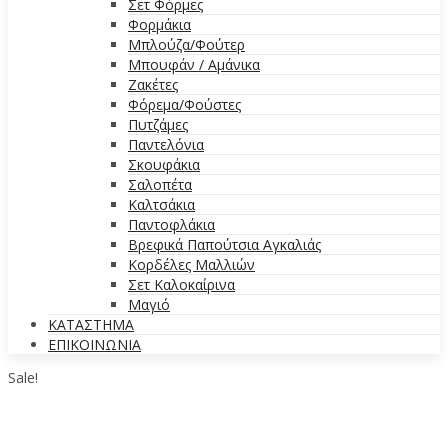
Σετ Φόρμες
Φορμάκια
Μπλούζα/Φούτερ
Μπουφάν / Αμάνικα
Ζακέτες
Φόρεμα/Φούστες
Πυτζάμες
Παντελόνια
Σκουφάκια
Σαλοπέτα
Καλτσάκια
Παντοφλάκια
Βρεφικά Παπούτσια Αγκαλιάς
Κορδέλες Μαλλιών
Σετ Καλοκαίρινα
Μαγιό
ΚΑΤΑΣΤΗΜΑ
ΕΠΙΚΟΙΝΩΝΙΑ
Sale!