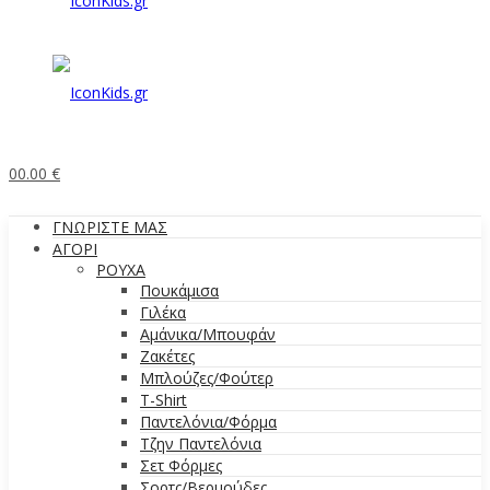
0
0.00
€
ΓΝΩΡΙΣΤΕ ΜΑΣ
ΑΓΟΡΙ
ΡΟΥΧΑ
Πουκάμισα
Γιλέκα
Αμάνικα/Μπουφάν
Ζακέτες
Μπλούζες/Φούτερ
T-Shirt
Παντελόνια/Φόρμα
Τζην Παντελόνια
Σετ Φόρμες
Σορτς/Βερμούδες