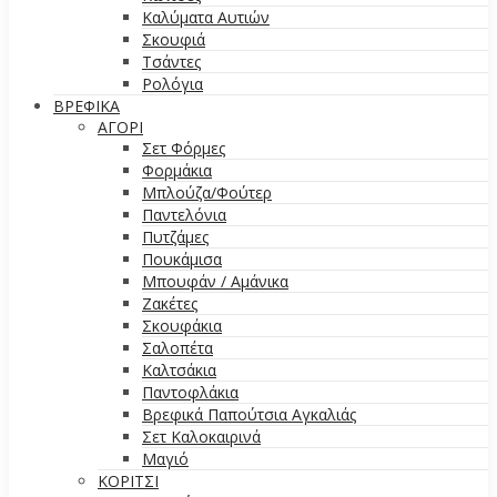
Καλύματα Αυτιών
Σκουφιά
Τσάντες
Ρολόγια
ΒΡΕΦΙΚΑ
ΑΓΟΡΙ
Σετ Φόρμες
Φορμάκια
Μπλούζα/Φούτερ
Παντελόνια
Πυτζάμες
Πουκάμισα
Μπουφάν / Αμάνικα
Ζακέτες
Σκουφάκια
Σαλοπέτα
Καλτσάκια
Παντοφλάκια
Βρεφικά Παπούτσια Αγκαλιάς
Σετ Καλοκαιρινά
Μαγιό
ΚΟΡΙΤΣΙ