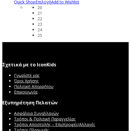
Quick Shop
Επιλογή
Add to Wishlist
20
21
22
23
24
25
Σχετικά με το IconKids
Γνωρίστε μας
Όροι Χρήσης
Πολιτική Απορρήτου
Επικοινωνία
Εξυπηρέτηση Πελατών
Ασφάλεια Συναλλαγών
Τρόποι & Πολιτική Παραγγελίας
Τρόποι Αποστολής – Επιστροφές/Αλλαγές
Τρόποι Πληρωμής