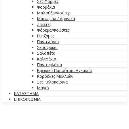
Σετ Φόρμες
Φορμάκια
Μπλούζα/Φούτερ
Μπουφάν / Αμάνικα
Ζακέτες
Φόρεμα/Φούστες
Πυτζάμες
Παντελόνια
Σκουφάκια
Σαλοπέτα
Καλτσάκια
Παντοφλάκια
Βρεφικά Παπούτσια Αγκαλιάς
Κορδέλες Μαλλιών
Σετ Καλοκαίρινα
Μαγιό
ΚΑΤΑΣΤΗΜΑ
ΕΠΙΚΟΙΝΩΝΙΑ