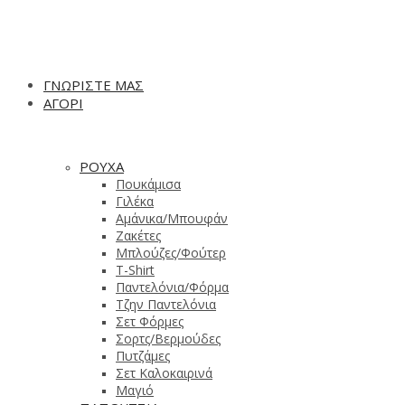
ΓΝΩΡΙΣΤΕ ΜΑΣ
ΑΓΟΡΙ
ΡΟΥΧΑ
Πουκάμισα
Γιλέκα
Αμάνικα/Μπουφάν
Ζακέτες
Μπλούζες/Φούτερ
T-Shirt
Παντελόνια/Φόρμα
Τζην Παντελόνια
Σετ Φόρμες
Σορτς/Βερμούδες
Πυτζάμες
Σετ Καλοκαιρινά
Μαγιό