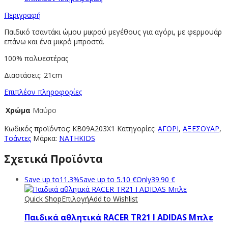
Περιγραφή
Παιδικό τσαντάκι ώμου μικρού μεγέθους για αγόρι, με φερμουάρ
επάνω και ένα μικρό μπροστά.
100% πολυεστέρας
Διαστάσεις: 21cm
Επιπλέον πληροφορίες
Χρώμα
Μαύρο
Κωδικός προϊόντος:
KB09A203X1
Κατηγορίες:
ΑΓΟΡΙ
,
ΑΞΕΣΟΥΑΡ
,
Τσάντες
Μάρκα:
NATHKIDS
Σχετικά Προϊόντα
Save up to
11.3%
Save up to
5.10
€
Only
39.90
€
Quick Shop
Επιλογή
Add to Wishlist
Παιδικά αθλητικά RACER TR21 I ADIDAS Μπλε