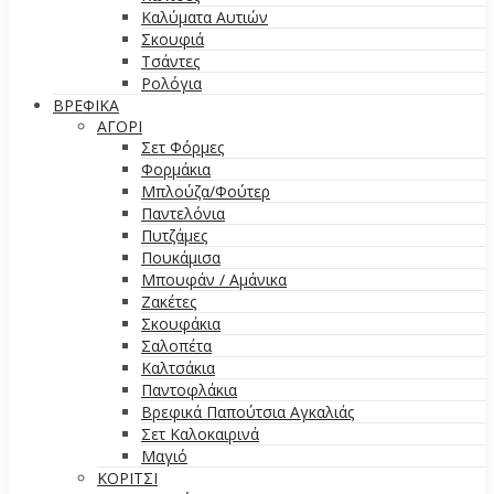
Καλύματα Αυτιών
Σκουφιά
Τσάντες
Ρολόγια
ΒΡΕΦΙΚΑ
ΑΓΟΡΙ
Σετ Φόρμες
Φορμάκια
Μπλούζα/Φούτερ
Παντελόνια
Πυτζάμες
Πουκάμισα
Μπουφάν / Αμάνικα
Ζακέτες
Σκουφάκια
Σαλοπέτα
Καλτσάκια
Παντοφλάκια
Βρεφικά Παπούτσια Αγκαλιάς
Σετ Καλοκαιρινά
Μαγιό
ΚΟΡΙΤΣΙ