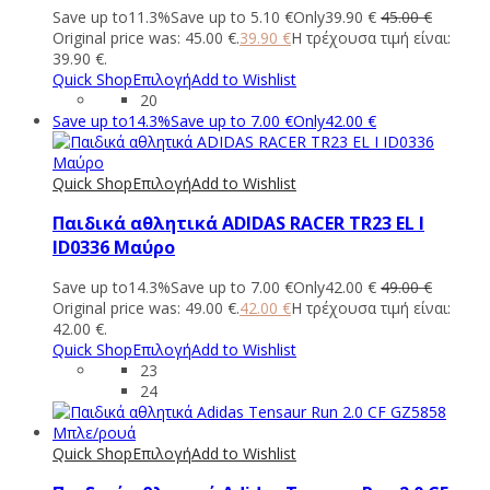
Save up to
11.3%
Save up to
5.10
€
Only
39.90
€
45.00
€
Original price was: 45.00 €.
39.90
€
Η τρέχουσα τιμή είναι:
39.90 €.
Quick Shop
Επιλογή
Add to Wishlist
20
Save up to
14.3%
Save up to
7.00
€
Only
42.00
€
Quick Shop
Επιλογή
Add to Wishlist
Παιδικά αθλητικά ADIDAS RACER TR23 EL I
ID0336 Μαύρο
Save up to
14.3%
Save up to
7.00
€
Only
42.00
€
49.00
€
Original price was: 49.00 €.
42.00
€
Η τρέχουσα τιμή είναι:
42.00 €.
Quick Shop
Επιλογή
Add to Wishlist
23
24
Quick Shop
Επιλογή
Add to Wishlist