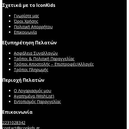
Σχετικά με το IconKids
Γνωρίστε μας
Όροι Χρήσης
Πολιτική Απορρήτου
Επικοινωνία
Εξυπηρέτηση Πελατών
Ασφάλεια Συναλλαγών
Τρόποι & Πολιτική Παραγγελίας
Τρόποι Αποστολής – Επιστροφές/Αλλαγές
Τρόποι Πληρωμής
Περιοχή Πελατών
Ο Λογαριασμός μου
Αγαπημένα (WishList)
Εντοπισμός Παραγγελίας
Επικοινωνία
2231028342
contact@iconkids.gr