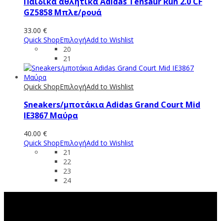
Παιδικά αθλητικά Adidas Tensaur Run 2.0 CF
GZ5858 Μπλε/ρουά
33.00
€
Quick Shop
Επιλογή
Add to Wishlist
20
21
Quick Shop
Επιλογή
Add to Wishlist
Sneakers/μποτάκια Αdidas Grand Court Mid
IE3867 Μαύρα
40.00
€
Quick Shop
Επιλογή
Add to Wishlist
21
22
23
24