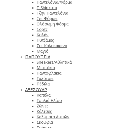
Παντελόνια/Φόρμα
T-Shirt/τοπ
Τζην Παντελόνια
Σετ Φόρμες
Ολόσωμη Φόρμα
Σορτς
Κολάν
Πυτζάμες
Σετ Καλοκαιρινά
Μαγιό
ΠΑΠΟΥΤΣΙΑ
Sneakers/Αθλητικά
Μποτάκια
Παντοφλάκια
Γαλότσες
Πέδιλα
ΑΞΕΣΟΥΑΡ
Καπέλα
Γυαλιά Ηλίου
Ζώνες
Κάλτσες
Καλύματα Αυτιών
Σκουφιά
Τσάντες