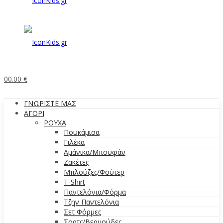
0
0.00
€
ΓΝΩΡΙΣΤΕ ΜΑΣ
ΑΓΟΡΙ
ΡΟΥΧΑ
Πουκάμισα
Γιλέκα
Αμάνικα/Μπουφάν
Ζακέτες
Μπλούζες/Φούτερ
T-Shirt
Παντελόνια/Φόρμα
Τζην Παντελόνια
Σετ Φόρμες
Σορτς/Βερμούδες