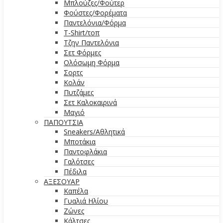
Μπλούζες/Φούτερ
Φούστες/Φορέματα
Παντελόνια/Φόρμα
T-Shirt/τοπ
Τζην Παντελόνια
Σετ Φόρμες
Ολόσωμη Φόρμα
Σορτς
Κολάν
Πυτζάμες
Σετ Καλοκαιρινά
Μαγιό
ΠΑΠΟΥΤΣΙΑ
Sneakers/Αθλητικά
Μποτάκια
Παντοφλάκια
Γαλότσες
Πέδιλα
ΑΞΕΣΟΥΑΡ
Καπέλα
Γυαλιά Ηλίου
Ζώνες
Κάλτσες