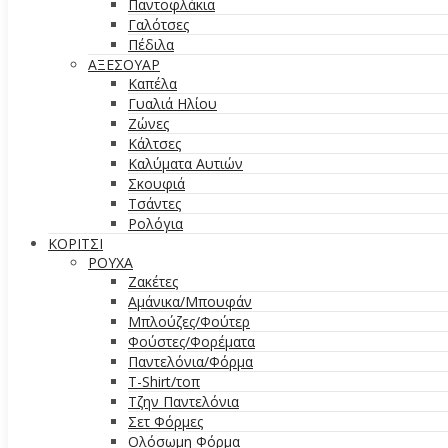
Παντοφλάκια
Γαλότσες
Πέδιλα
ΑΞΕΣΟΥΑΡ
Καπέλα
Γυαλιά Ηλίου
Ζώνες
Κάλτσες
Καλύματα Αυτιών
Σκουφιά
Τσάντες
Ρολόγια
ΚΟΡΙΤΣΙ
ΡΟΥΧΑ
Ζακέτες
Αμάνικα/Μπουφάν
Μπλούζες/Φούτερ
Φούστες/Φορέματα
Παντελόνια/Φόρμα
T-Shirt/τοπ
Τζην Παντελόνια
Σετ Φόρμες
Ολόσωμη Φόρμα