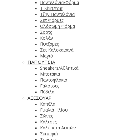
Παντελόνια/Φόρμα
T-Shirt/τοπ
Τζην Παντελόνια
Σετ Φόρμες
Ολόσωμη Φόρμα
Σορτς
Κολάν
Πυτζάμες
Σετ Καλοκαιρινά
Μαγιό
ΠΑΠΟΥΤΣΙΑ
Sneakers/Αθλητικά
Μποτάκια
Παντοφλάκια
Γαλότσες
Πέδιλα
ΑΞΕΣΟΥΑΡ
Καπέλα
Γυαλιά Ηλίου
Ζώνες
Κάλτσες
Καλύματα Αυτιών
Σκουφιά
Τσάντες