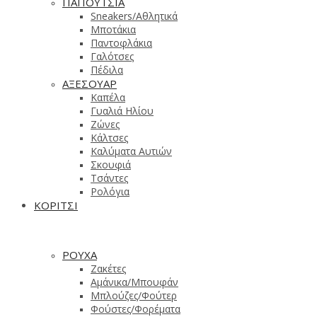
ΠΑΠΟΥΤΣΙΑ
Sneakers/Aθλητικά
Μποτάκια
Παντοφλάκια
Γαλότσες
Πέδιλα
ΑΞΕΣΟΥΑΡ
Καπέλα
Γυαλιά Ηλίου
Ζώνες
Κάλτσες
Καλύματα Αυτιών
Σκουφιά
Τσάντες
Ρολόγια
ΚΟΡΙΤΣΙ
ΡΟΥΧΑ
Ζακέτες
Αμάνικα/Μπουφάν
Μπλούζες/Φούτερ
Φούστες/Φορέματα