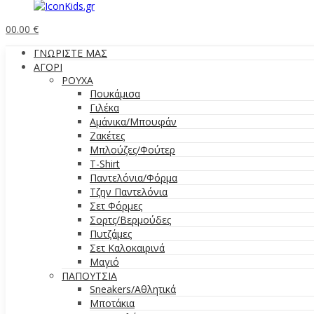
0
0.00
€
ΓΝΩΡΙΣΤΕ ΜΑΣ
ΑΓΟΡΙ
ΡΟΥΧΑ
Πουκάμισα
Γιλέκα
Αμάνικα/Μπουφάν
Ζακέτες
Μπλούζες/Φούτερ
T-Shirt
Παντελόνια/Φόρμα
Τζην Παντελόνια
Σετ Φόρμες
Σορτς/Βερμούδες
Πυτζάμες
Σετ Καλοκαιρινά
Μαγιό
ΠΑΠΟΥΤΣΙΑ
Sneakers/Aθλητικά
Μποτάκια