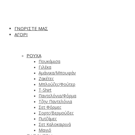
ΓΝΩΡΙΣΤΕ ΜΑΣ
ΑΓΟΡΙ
ΡΟΥΧΑ
Πουκάμισα
Γιλέκα
Αμάνικα/Μπουφάν
Ζακέτες
Μπλούζες/Φούτερ
T-Shirt
Παντελόνια/Φόρμα
Τζην Παντελόνια
Σετ Φόρμες
Σορτς/Βερμούδες
Πυτζάμες
Σετ Καλοκαιρινά
Μαγιό