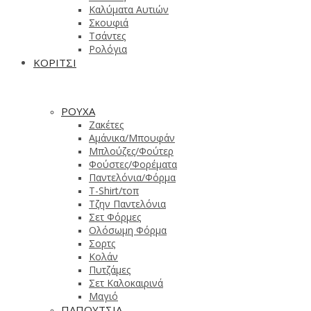
Καλύματα Αυτιών
Σκουφιά
Τσάντες
Ρολόγια
ΚΟΡΙΤΣΙ
ΡΟΥΧΑ
Ζακέτες
Αμάνικα/Μπουφάν
Μπλούζες/Φούτερ
Φούστες/Φορέματα
Παντελόνια/Φόρμα
T-Shirt/τοπ
Τζην Παντελόνια
Σετ Φόρμες
Ολόσωμη Φόρμα
Σορτς
Κολάν
Πυτζάμες
Σετ Καλοκαιρινά
Μαγιό
ΠΑΠΟΥΤΣΙΑ