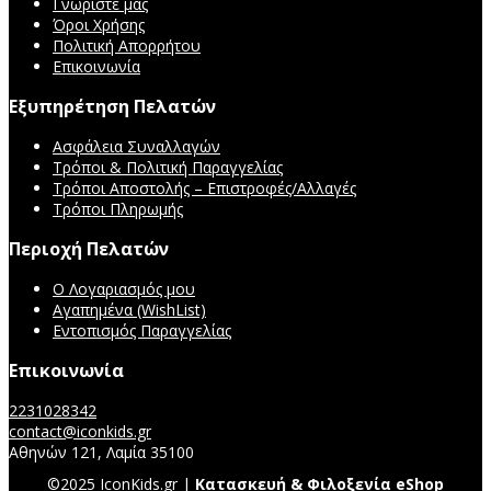
Γνωρίστε μας
Όροι Χρήσης
Πολιτική Απορρήτου
Επικοινωνία
Εξυπηρέτηση Πελατών
Ασφάλεια Συναλλαγών
Τρόποι & Πολιτική Παραγγελίας
Τρόποι Αποστολής – Επιστροφές/Αλλαγές
Τρόποι Πληρωμής
Περιοχή Πελατών
Ο Λογαριασμός μου
Αγαπημένα (WishList)
Εντοπισμός Παραγγελίας
Επικοινωνία
2231028342
contact@iconkids.gr
Αθηνών 121, Λαμία 35100
©2025 IconKids.gr |
Κατασκευή & Φιλοξενία eShop