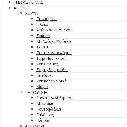
ΓΝΩΡΙΣΤΕ ΜΑΣ
ΑΓΟΡΙ
ΡΟΥΧΑ
Πουκάμισα
Γιλέκα
Αμάνικα/Μπουφάν
Ζακέτες
Μπλούζες/Φούτερ
T-Shirt
Παντελόνια/Φόρμα
Τζην Παντελόνια
Σετ Φόρμες
Σορτς/Βερμούδες
Πυτζάμες
Σετ Καλοκαιρινά
Μαγιό
ΠΑΠΟΥΤΣΙΑ
Sneakers/Aθλητικά
Μποτάκια
Παντοφλάκια
Γαλότσες
Πέδιλα
ΑΞΕΣΟΥΑΡ