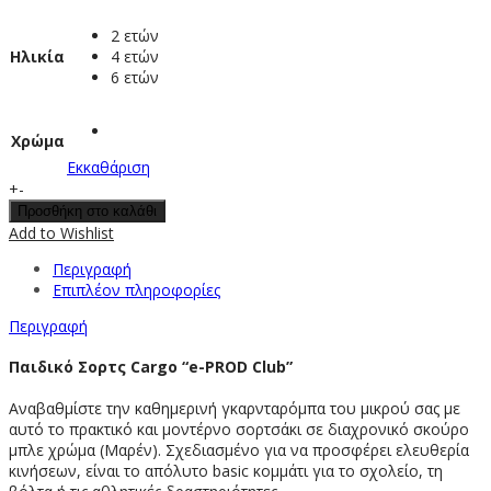
price
τρέχουσα
was:
τιμή
2 ετών
12.50 €.
είναι:
Ηλικία
4 ετών
11.00 €.
6 ετών
Χρώμα
Εκκαθάριση
Παιδική
+
-
βερμούδα
Προσθήκη στο καλάθι
αγόρι
Add to Wishlist
μαρέν
Περιγραφή
Prod
Επιπλέον πληροφορίες
ποσότητα
Περιγραφή
Παιδικό Σορτς Cargo “e-PROD Club”
Αναβαθμίστε την καθημερινή γκαρνταρόμπα του μικρού σας με
αυτό το πρακτικό και μοντέρνο σορτσάκι σε διαχρονικό σκούρο
μπλε χρώμα (Μαρέν). Σχεδιασμένο για να προσφέρει ελευθερία
κινήσεων, είναι το απόλυτο basic κομμάτι για το σχολείο, τη