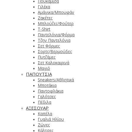
Πουκάμισα
Γιλέκα
Αμάνικα/Μπουφάν
Ζακέτες
Μπλούζες/Φούτερ
T-Shirt
Παντελόνια/Φόρμα
Τζην Παντελόνια
Σετ Φόρμες
Σορτς/Βερμούδες
Πυτζάμες
Σετ Καλοκαιρινά
Μαγιό
ΠΑΠΟΥΤΣΙΑ
Sneakers/Aθλητικά
Μποτάκια
Παντοφλάκια
Γαλότσες
Πέδιλα
ΑΞΕΣΟΥΑΡ
Καπέλα
Γυαλιά Ηλίου
Ζώνες
Κάλτσες