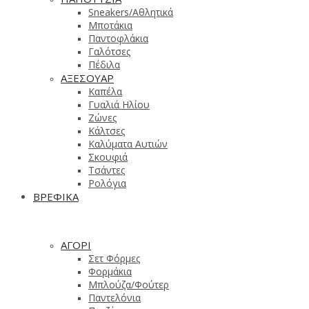
Sneakers/Αθλητικά
Μποτάκια
Παντοφλάκια
Γαλότσες
Πέδιλα
ΑΞΕΣΟΥΑΡ
Καπέλα
Γυαλιά Ηλίου
Ζώνες
Κάλτσες
Καλύματα Αυτιών
Σκουφιά
Τσάντες
Ρολόγια
ΒΡΕΦΙΚΑ
ΑΓΟΡΙ
Σετ Φόρμες
Φορμάκια
Μπλούζα/Φούτερ
Παντελόνια