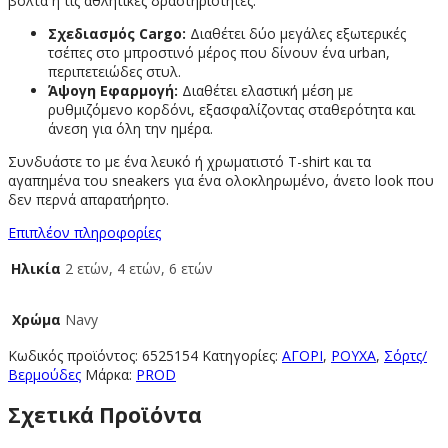
βόλτα ή τις αθλητικές δραστηριότητες.
Σχεδιασμός Cargo:
Διαθέτει δύο μεγάλες εξωτερικές
τσέπες στο μπροστινό μέρος που δίνουν ένα urban,
περιπετειώδες στυλ.
Άψογη Εφαρμογή:
Διαθέτει ελαστική μέση με
ρυθμιζόμενο κορδόνι, εξασφαλίζοντας σταθερότητα και
άνεση για όλη την ημέρα.
Συνδυάστε το με ένα λευκό ή χρωματιστό T-shirt και τα
αγαπημένα του sneakers για ένα ολοκληρωμένο, άνετο look που
δεν περνά απαρατήρητο.
Επιπλέον πληροφορίες
Ηλικία
2 ετών, 4 ετών, 6 ετών
Χρώμα
Navy
Κωδικός προϊόντος:
6525154
Κατηγορίες:
ΑΓΟΡΙ
,
ΡΟΥΧΑ
,
Σόρτς/
Βερμούδες
Μάρκα:
PROD
Σχετικά Προϊόντα