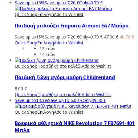
Save up to
15%
Save up to
7.20
€
Only
40.70
€
Quick Shop
Επιλογή
Add to Wishlist
Παιδική μπλούζα Emporio Armani EA7 Μαύρο
Original
Η
Save up to
15%
Save up to
7.20
€
Only
40.70
€
47.90
€
40.70
€
price
τ
Quick Shop
Επιλογή
Add to Wishlist
was:
τι
12 ετών
47.90 €.
εί
14 ετών
40
Quick Shop
Προσθήκη στο καλάθι
Add to Wishlist
Παιδική ζώνη αγόρι μαύρη Childrenland
8.00
€
Quick Shop
Προσθήκη στο καλάθι
Add to Wishlist
Save up to
13.3%
Save up to
6.00
€
Only
39.00
€
Quick Shop
Επιλογή
Add to Wishlist
Βρεφικά αθλητικά NIKE Revolution 7 FB7691-401
Μπλε