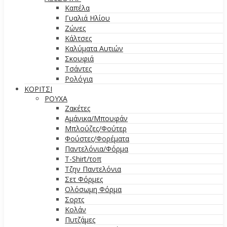
Καπέλα
Γυαλιά Ηλίου
Ζώνες
Κάλτσες
Καλύματα Αυτιών
Σκουφιά
Τσάντες
Ρολόγια
ΚΟΡΙΤΣΙ
ΡΟΥΧΑ
Ζακέτες
Αμάνικα/Μπουφάν
Μπλούζες/Φούτερ
Φούστες/Φορέματα
Παντελόνια/Φόρμα
T-Shirt/τοπ
Τζην Παντελόνια
Σετ Φόρμες
Ολόσωμη Φόρμα
Σορτς
Κολάν
Πυτζάμες