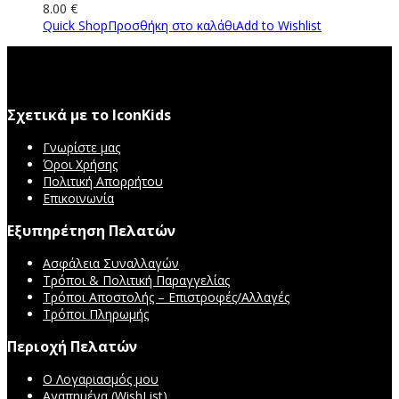
8.00
€
Quick Shop
Προσθήκη στο καλάθι
Add to Wishlist
Σχετικά με το IconKids
Γνωρίστε μας
Όροι Χρήσης
Πολιτική Απορρήτου
Επικοινωνία
Εξυπηρέτηση Πελατών
Ασφάλεια Συναλλαγών
Τρόποι & Πολιτική Παραγγελίας
Τρόποι Αποστολής – Επιστροφές/Αλλαγές
Τρόποι Πληρωμής
Περιοχή Πελατών
Ο Λογαριασμός μου
Αγαπημένα (WishList)