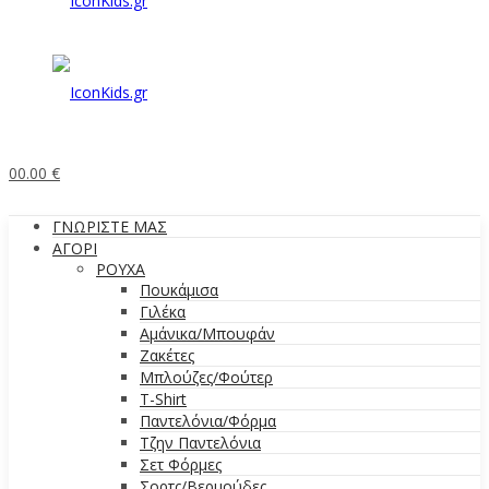
0
0.00
€
ΓΝΩΡΙΣΤΕ ΜΑΣ
ΑΓΟΡΙ
ΡΟΥΧΑ
Πουκάμισα
Γιλέκα
Αμάνικα/Μπουφάν
Ζακέτες
Μπλούζες/Φούτερ
T-Shirt
Παντελόνια/Φόρμα
Τζην Παντελόνια
Σετ Φόρμες
Σορτς/Βερμούδες