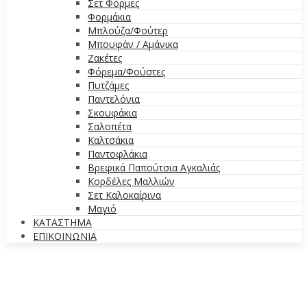
Σετ Φόρμες
Φορμάκια
Μπλούζα/Φούτερ
Μπουφάν / Αμάνικα
Ζακέτες
Φόρεμα/Φούστες
Πυτζάμες
Παντελόνια
Σκουφάκια
Σαλοπέτα
Καλτσάκια
Παντοφλάκια
Βρεφικά Παπούτσια Αγκαλιάς
Κορδέλες Μαλλιών
Σετ Καλοκαίρινα
Μαγιό
ΚΑΤΑΣΤΗΜΑ
ΕΠΙΚΟΙΝΩΝΙΑ