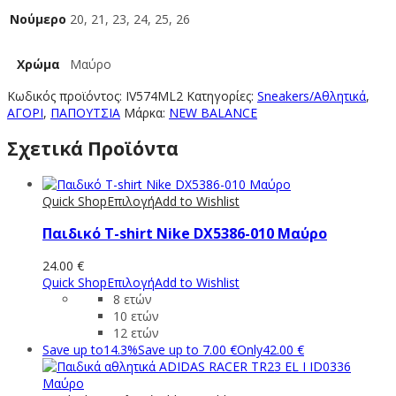
Νούμερο
20, 21, 23, 24, 25, 26
Χρώμα
Μαύρο
Κωδικός προϊόντος:
IV574ML2
Κατηγορίες:
Sneakers/Aθλητικά
,
ΑΓΟΡΙ
,
ΠΑΠΟΥΤΣΙΑ
Μάρκα:
NEW BALANCE
Σχετικά Προϊόντα
Quick Shop
Επιλογή
Add to Wishlist
Παιδικό T-shirt Νike DX5386-010 Μαύρο
24.00
€
Quick Shop
Επιλογή
Add to Wishlist
8 ετών
10 ετών
12 ετών
Save up to
14.3%
Save up to
7.00
€
Only
42.00
€