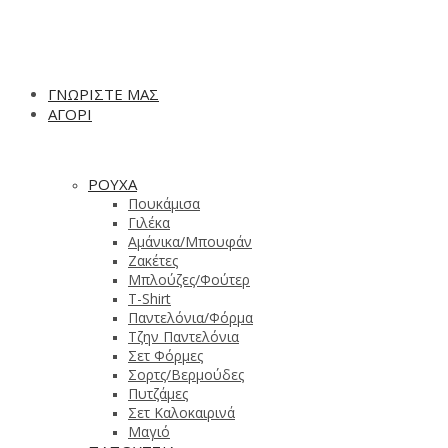
ΓΝΩΡΙΣΤΕ ΜΑΣ
ΑΓΟΡΙ
ΡΟΥΧΑ
Πουκάμισα
Γιλέκα
Αμάνικα/Μπουφάν
Ζακέτες
Μπλούζες/Φούτερ
T-Shirt
Παντελόνια/Φόρμα
Τζην Παντελόνια
Σετ Φόρμες
Σορτς/Βερμούδες
Πυτζάμες
Σετ Καλοκαιρινά
Μαγιό