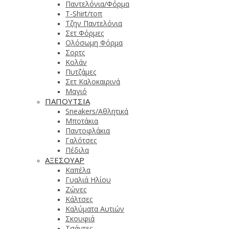
Παντελόνια/Φόρμα
T-Shirt/τοπ
Τζην Παντελόνια
Σετ Φόρμες
Ολόσωμη Φόρμα
Σορτς
Κολάν
Πυτζάμες
Σετ Καλοκαιρινά
Μαγιό
ΠΑΠΟΥΤΣΙΑ
Sneakers/Αθλητικά
Μποτάκια
Παντοφλάκια
Γαλότσες
Πέδιλα
ΑΞΕΣΟΥΑΡ
Καπέλα
Γυαλιά Ηλίου
Ζώνες
Κάλτσες
Καλύματα Αυτιών
Σκουφιά
Τσάντες