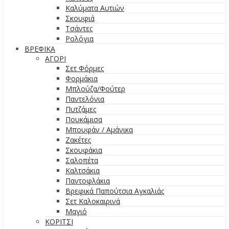
Καλύματα Αυτιών
Σκουφιά
Τσάντες
Ρολόγια
ΒΡΕΦΙΚΑ
ΑΓΟΡΙ
Σετ Φόρμες
Φορμάκια
Μπλούζα/Φούτερ
Παντελόνια
Πυτζάμες
Πουκάμισα
Μπουφάν / Αμάνικα
Ζακέτες
Σκουφάκια
Σαλοπέτα
Καλτσάκια
Παντοφλάκια
Βρεφικά Παπούτσια Αγκαλιάς
Σετ Καλοκαιρινά
Μαγιό
ΚΟΡΙΤΣΙ