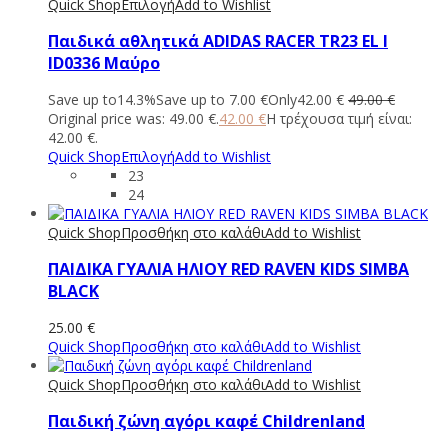
Quick Shop
Επιλογή
Add to Wishlist
Παιδικά αθλητικά ADIDAS RACER TR23 EL I
ID0336 Μαύρο
Save up to
14.3%
Save up to
7.00
€
Only
42.00
€
49.00
€
Original price was: 49.00 €.
42.00
€
Η τρέχουσα τιμή είναι:
42.00 €.
Quick Shop
Επιλογή
Add to Wishlist
23
24
Quick Shop
Προσθήκη στο καλάθι
Add to Wishlist
ΠΑΙΔΙΚΑ ΓΥΑΛΙΑ ΗΛΙΟΥ RED RAVEN KIDS SIMBA
BLACK
25.00
€
Quick Shop
Προσθήκη στο καλάθι
Add to Wishlist
Quick Shop
Προσθήκη στο καλάθι
Add to Wishlist
Παιδική ζώνη αγόρι καφέ Childrenland