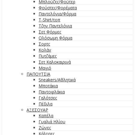
Μπλούζες/Φούτερ
Φούστες/Φορέματα
Παντελόνια/Φόρμα
T-Shirt/τοπ
Τζην Παντελόνια
Σετ Φόρμες
Ολόσωμη Φόρμα
Σορτς
Κολάν
Πυτζάμες
Σετ Καλοκαιρινά
Μαγιό
ΠΑΠΟΥΤΣΙΑ
Sneakers/Αθλητικά
Μποτάκια
Παντοφλάκια
Γαλότσες
Πέδιλα
ΑΞΕΣΟΥΑΡ
Καπέλα
Γυαλιά Ηλίου
Ζώνες
Κάλτσες