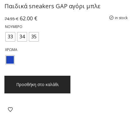
Παιδικά sneakers GAP αγόρι μπλε
Original
Η
62.00
€
in stock
74.95
€
price
τρέχουσα
ΝΟΎΜΕΡΟ
was:
τιμή
74.95 €.
είναι:
33
34
35
62.00 €.
ΧΡΏΜΑ
Παιδικά
Προσθήκη στο καλάθι
sneakers
GAP
αγόρι
μπλε
ποσότητα