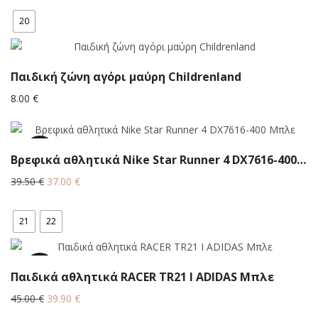
was:
τιμή
20
63.70 €.
είναι:
39.00 €.
Παιδική ζώνη αγόρι μαύρη Childrenland
8.00
€
6.3%
Βρεφικά αθλητικά Nike Star Runner 4 DX7616-400 Μπλε
Original
Η
39.50
€
37.00
€
price
τρέχουσα
was:
τιμή
21
22
39.50 €.
είναι:
37.00 €.
11.3%
Παιδικά αθλητικά RACER TR21 I ADIDAS Μπλε
Original
Η
45.00
€
39.90
€
price
τρέχουσα