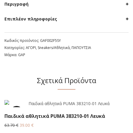
Περιγραφή
Επιπλέον πληροφορίες
Κωδικός προϊόντος:
GAF002F5SY
Κατηγορίες:
ΑΓΟΡΙ
,
Sneakers/Aθλητικά
,
ΠΑΠΟΥΤΣΙΑ
Μάρκα:
GAP
Σχετικά Προϊόντα
38.8%
Παιδικά αθλητικά PUMA 383210-01 Λευκά
Original
Η
63.70
€
39.00
€
price
τρέχουσα