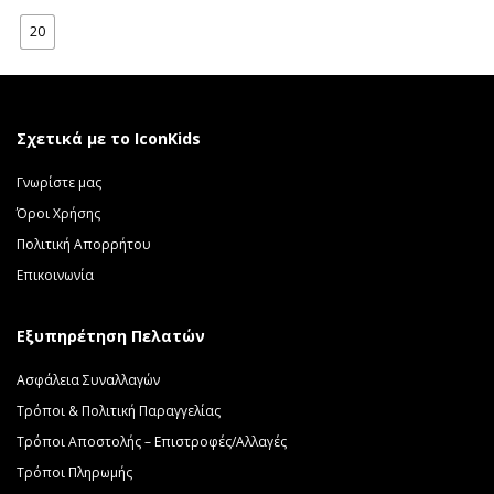
was:
τιμή
20
45.00 €.
είναι:
39.90 €.
Σχετικά με το IconKids
Γνωρίστε μας
Όροι Χρήσης
Πολιτική Απορρήτου
Επικοινωνία
Εξυπηρέτηση Πελατών
Ασφάλεια Συναλλαγών
Τρόποι & Πολιτική Παραγγελίας
Τρόποι Αποστολής – Επιστροφές/Αλλαγές
Τρόποι Πληρωμής