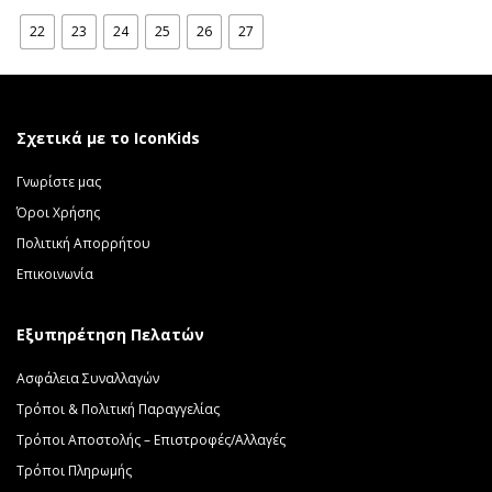
was:
τιμή
22
23
24
25
26
27
47.00 €.
είναι:
39.00 €.
Σχετικά με το IconKids
Γνωρίστε μας
Όροι Χρήσης
Πολιτική Απορρήτου
Επικοινωνία
Εξυπηρέτηση Πελατών
Ασφάλεια Συναλλαγών
Τρόποι & Πολιτική Παραγγελίας
Τρόποι Αποστολής – Επιστροφές/Αλλαγές
Τρόποι Πληρωμής