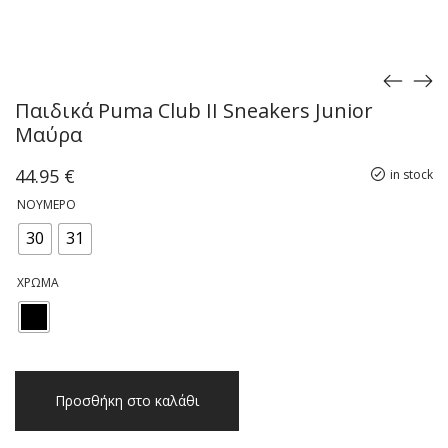
Παιδικά Puma Club II Sneakers Junior
Μαύρα
44.95
€
in stock
ΝΟΎΜΕΡΟ
30
31
ΧΡΏΜΑ
Παιδικά
Προσθήκη στο καλάθι
Puma
Club