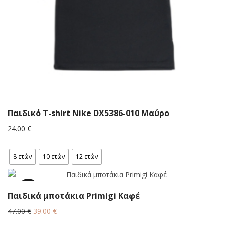
Παιδικό T-shirt Νike DX5386-010 Μαύρο
24.00
€
8 ετών
10 ετών
12 ετών
17%
Παιδικά μποτάκια Primigi Καφέ
Original
Η
47.00
€
39.00
€
price
τρέχουσα