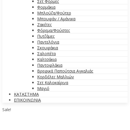
Σετ Φόρμες
Φορμάκια
Μπλούζα/Φούτερ
Μπουφάν / Αμάνικα
Ζακέτες
Φόρεμα/Φούστες
Πυτζάμες
Παντελόνια
Σκουφάκια
Σαλοπέτα
Καλτσάκια
Παντοφλάκια
Βρεφικά Παπούτσια Αγκαλιάς
Κορδέλες Μαλλιών
Σετ Καλοκαίρινα
Μαγιό
ΚΑΤΑΣΤΗΜΑ
ΕΠΙΚΟΙΝΩΝΙΑ
Sale!