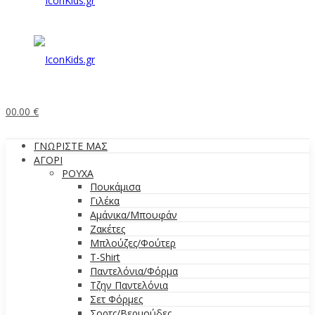
0
0.00
€
ΓΝΩΡΙΣΤΕ ΜΑΣ
ΑΓΟΡΙ
ΡΟΥΧΑ
Πουκάμισα
Γιλέκα
Αμάνικα/Μπουφάν
Ζακέτες
Μπλούζες/Φούτερ
T-Shirt
Παντελόνια/Φόρμα
Τζην Παντελόνια
Σετ Φόρμες
Σορτς/Βερμούδες