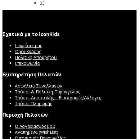
33
Σχετικά με το IconKids
Γνωρίστε μας
Όροι Χρήσης
Πολιτική Απορρήτου
Επικοινωνία
Εξυπηρέτηση Πελατών
Ασφάλεια Συναλλαγών
Τρόποι & Πολιτική Παραγγελίας
Τρόποι Αποστολής – Επιστροφές/Αλλαγές
Τρόποι Πληρωμής
Περιοχή Πελατών
Ο Λογαριασμός μου
Αγαπημένα (WishList)
Εντοπισμός Παραγγελίας