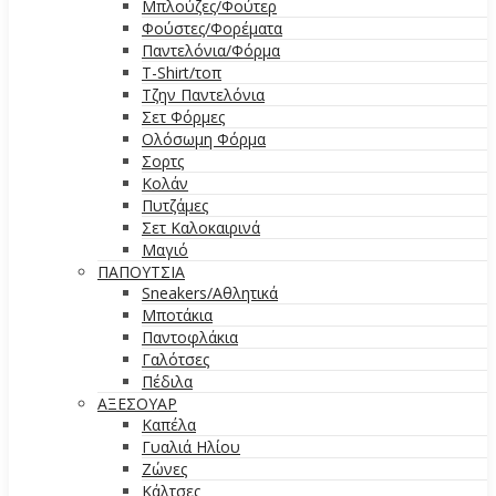
Μπλούζες/Φούτερ
Φούστες/Φορέματα
Παντελόνια/Φόρμα
T-Shirt/τοπ
Τζην Παντελόνια
Σετ Φόρμες
Ολόσωμη Φόρμα
Σορτς
Κολάν
Πυτζάμες
Σετ Καλοκαιρινά
Μαγιό
ΠΑΠΟΥΤΣΙΑ
Sneakers/Αθλητικά
Μποτάκια
Παντοφλάκια
Γαλότσες
Πέδιλα
ΑΞΕΣΟΥΑΡ
Καπέλα
Γυαλιά Ηλίου
Ζώνες
Κάλτσες