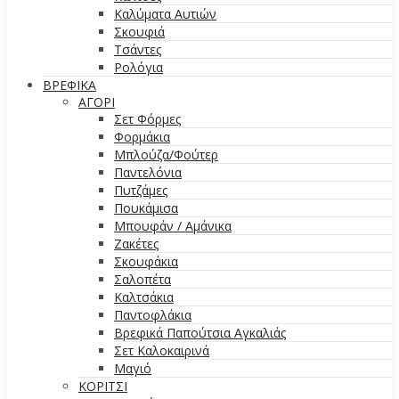
Καλύματα Αυτιών
Σκουφιά
Τσάντες
Ρολόγια
ΒΡΕΦΙΚΑ
ΑΓΟΡΙ
Σετ Φόρμες
Φορμάκια
Μπλούζα/Φούτερ
Παντελόνια
Πυτζάμες
Πουκάμισα
Μπουφάν / Αμάνικα
Ζακέτες
Σκουφάκια
Σαλοπέτα
Καλτσάκια
Παντοφλάκια
Βρεφικά Παπούτσια Αγκαλιάς
Σετ Καλοκαιρινά
Μαγιό
ΚΟΡΙΤΣΙ