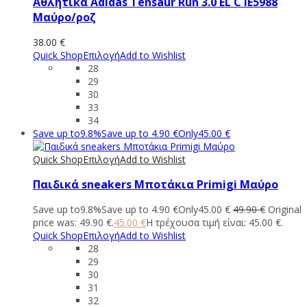
Αθλητικά Adidas Tensaur Run 3.0 EL C IE5988
Μαύρο/ροζ
38.00
€
Quick Shop
Επιλογή
Add to Wishlist
28
29
30
33
34
Save up to
9.8%
Save up to
4.90
€
Only
45.00
€
Quick Shop
Επιλογή
Add to Wishlist
Παιδικά sneakers Μποτάκια Primigi Μαύρο
Save up to
9.8%
Save up to
4.90
€
Only
45.00
€
49.90
€
Original
price was: 49.90 €.
45.00
€
Η τρέχουσα τιμή είναι: 45.00 €.
Quick Shop
Επιλογή
Add to Wishlist
28
29
30
31
32