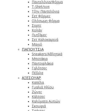
Παντελόνια/Φόρμα
T-Shirt/τοπ
Τζην Παντελόνια
Σετ Φόρμες
Ολόσωμη Φόρμα
Σορτς
Κολάν
Πυτζάμες
Σετ Καλοκαιρινά
Μαγιό
ΠΑΠΟΥΤΣΙΑ
Sneakers/Αθλητικά
Μποτάκια
Παντοφλάκια
Γαλότσες
Πέδιλα
ΑΞΕΣΟΥΑΡ
Καπέλα
Γυαλιά Ηλίου
Ζώνες
Κάλτσες
Καλύματα Αυτιών
Σκουφιά
Τσάντες