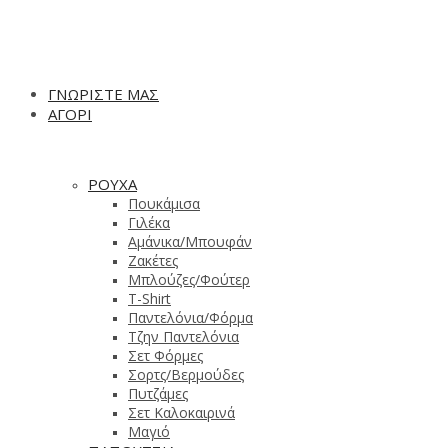
ΓΝΩΡΙΣΤΕ ΜΑΣ
ΑΓΟΡΙ
ΡΟΥΧΑ
Πουκάμισα
Γιλέκα
Αμάνικα/Μπουφάν
Ζακέτες
Μπλούζες/Φούτερ
T-Shirt
Παντελόνια/Φόρμα
Τζην Παντελόνια
Σετ Φόρμες
Σορτς/Βερμούδες
Πυτζάμες
Σετ Καλοκαιρινά
Μαγιό