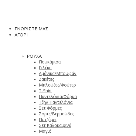
ΓΝΩΡΙΣΤΕ ΜΑΣ
ΑΓΟΡΙ
ΡΟΥΧΑ
Πουκάμισα
Γιλέκα
Αμάνικα/Μπουφάν
Ζακέτες
Μπλούζες/Φούτερ
T-Shirt
Παντελόνια/Φόρμα
Τζην Παντελόνια
Σετ Φόρμες
Σορτς/Βερμούδες
Πυτζάμες
Σετ Καλοκαιρινά
Μαγιό