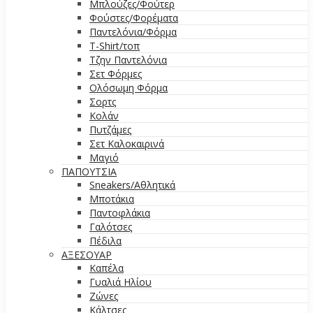
Μπλούζες/Φούτερ
Φούστες/Φορέματα
Παντελόνια/Φόρμα
T-Shirt/τοπ
Τζην Παντελόνια
Σετ Φόρμες
Ολόσωμη Φόρμα
Σορτς
Κολάν
Πυτζάμες
Σετ Καλοκαιρινά
Μαγιό
ΠΑΠΟΥΤΣΙΑ
Sneakers/Αθλητικά
Μποτάκια
Παντοφλάκια
Γαλότσες
Πέδιλα
ΑΞΕΣΟΥΑΡ
Καπέλα
Γυαλιά Ηλίου
Ζώνες
Κάλτσες