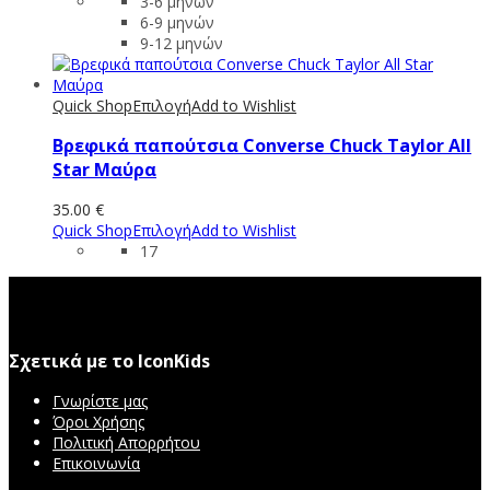
3-6 μηνών
6-9 μηνών
9-12 μηνών
Quick Shop
Επιλογή
Add to Wishlist
Βρεφικά παπούτσια Converse Chuck Taylor All
Star Mαύρα
35.00
€
Quick Shop
Επιλογή
Add to Wishlist
17
Σχετικά με το IconKids
Γνωρίστε μας
Όροι Χρήσης
Πολιτική Απορρήτου
Επικοινωνία