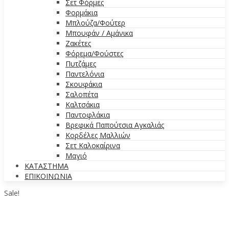
Σετ Φόρμες
Φορμάκια
Μπλούζα/Φούτερ
Μπουφάν / Αμάνικα
Ζακέτες
Φόρεμα/Φούστες
Πυτζάμες
Παντελόνια
Σκουφάκια
Σαλοπέτα
Καλτσάκια
Παντοφλάκια
Βρεφικά Παπούτσια Αγκαλιάς
Κορδέλες Μαλλιών
Σετ Καλοκαίρινα
Μαγιό
ΚΑΤΑΣΤΗΜΑ
ΕΠΙΚΟΙΝΩΝΙΑ
Sale!