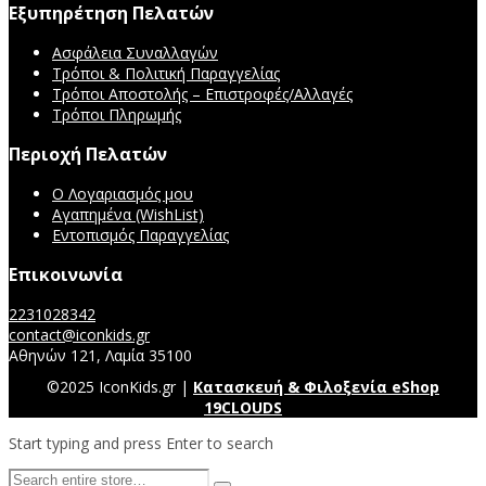
Εξυπηρέτηση Πελατών
Ασφάλεια Συναλλαγών
Τρόποι & Πολιτική Παραγγελίας
Τρόποι Αποστολής – Επιστροφές/Αλλαγές
Τρόποι Πληρωμής
Περιοχή Πελατών
Ο Λογαριασμός μου
Αγαπημένα (WishList)
Εντοπισμός Παραγγελίας
Επικοινωνία
2231028342
contact@iconkids.gr
Αθηνών 121, Λαμία 35100
©2025 IconKids.gr |
Κατασκευή & Φιλοξενία eShop
19CLOUDS
Start typing and press Enter to search