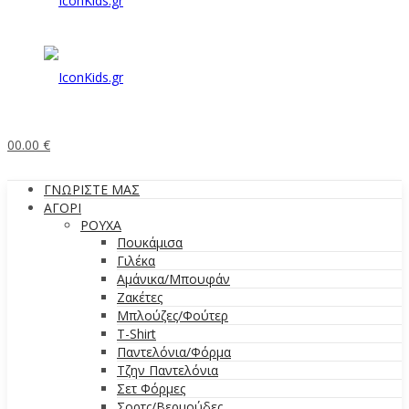
0
0.00
€
ΓΝΩΡΙΣΤΕ ΜΑΣ
ΑΓΟΡΙ
ΡΟΥΧΑ
Πουκάμισα
Γιλέκα
Αμάνικα/Μπουφάν
Ζακέτες
Μπλούζες/Φούτερ
T-Shirt
Παντελόνια/Φόρμα
Τζην Παντελόνια
Σετ Φόρμες
Σορτς/Βερμούδες