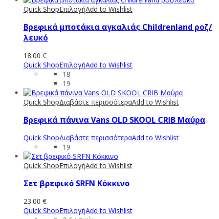
Quick Shop
Επιλογή
Add to Wishlist
Βρεφικά μποτάκια αγκαλιάς Childrenland ροζ/
λευκό
18.00
€
Quick Shop
Επιλογή
Add to Wishlist
18
19
Quick Shop
Διαβάστε περισσότερα
Add to Wishlist
Βρεφικά πάνινα Vans OLD SKOOL CRIB Μαύρα
Quick Shop
Διαβάστε περισσότερα
Add to Wishlist
19
Quick Shop
Επιλογή
Add to Wishlist
Σετ βρεφικό SRFN Κόκκινο
23.00
€
Quick Shop
Επιλογή
Add to Wishlist