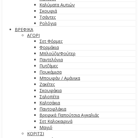
Καλύματα Αυτιών
Σκουφιά
Τσάντες
Ρολόγια
ΒΡΕΦΙΚΑ
ΑΓΟΡΙ
Σετ Φόρμες
Φορμάκια
Μπλούζα/Φούτερ
Παντελόνια
Πυτζάμες
Πουκάμισα
Μπουφάν / Αμάνικα
Ζακέτες
Σκουφάκια
Σαλοπέτα
Καλτσάκια
Παντοφλάκια
Βρεφικά Παπούτσια Αγκαλιάς
Σετ Καλοκαιρινά
Μαγιό
ΚΟΡΙΤΣΙ