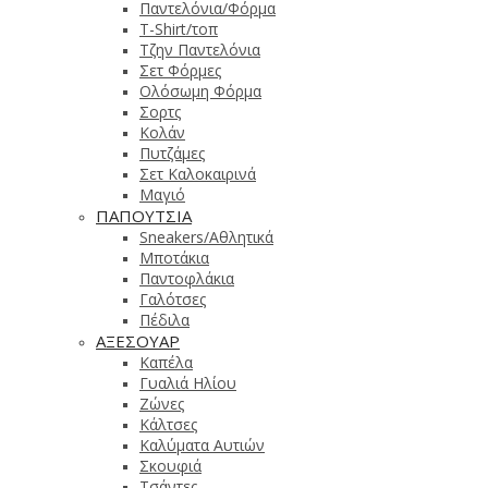
Παντελόνια/Φόρμα
T-Shirt/τοπ
Τζην Παντελόνια
Σετ Φόρμες
Ολόσωμη Φόρμα
Σορτς
Κολάν
Πυτζάμες
Σετ Καλοκαιρινά
Μαγιό
ΠΑΠΟΥΤΣΙΑ
Sneakers/Αθλητικά
Μποτάκια
Παντοφλάκια
Γαλότσες
Πέδιλα
ΑΞΕΣΟΥΑΡ
Καπέλα
Γυαλιά Ηλίου
Ζώνες
Κάλτσες
Καλύματα Αυτιών
Σκουφιά
Τσάντες