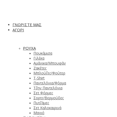
ΓΝΩΡΙΣΤΕ ΜΑΣ
ΑΓΟΡΙ
ΡΟΥΧΑ
Πουκάμισα
Γιλέκα
Αμάνικα/Μπουφάν
Ζακέτες
Μπλούζες/Φούτερ
T-Shirt
Παντελόνια/Φόρμα
Τζην Παντελόνια
Σετ Φόρμες
Σορτς/Βερμούδες
Πυτζάμες
Σετ Καλοκαιρινά
Μαγιό